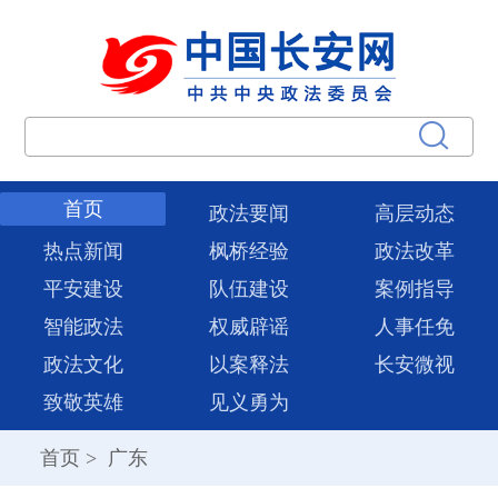
首页
政法要闻
高层动态
热点新闻
枫桥经验
政法改革
平安建设
队伍建设
案例指导
智能政法
权威辟谣
人事任免
政法文化
以案释法
长安微视
致敬英雄
见义勇为
首页
>
广东