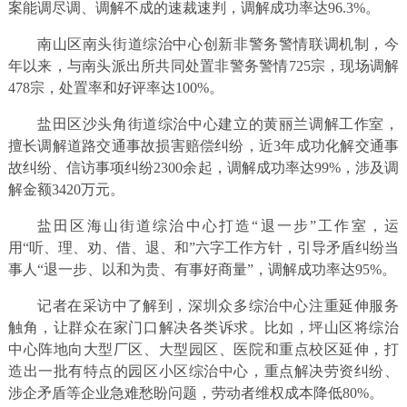
案能调尽调、调解不成的速裁速判，调解成功率达96.3%。
南山区南头街道综治中心创新非警务警情联调机制，今
年以来，与南头派出所共同处置非警务警情725宗，现场调解
478宗，处置率和好评率达100%。
盐田区沙头角街道综治中心建立的黄丽兰调解工作室，
擅长调解道路交通事故损害赔偿纠纷，近3年成功化解交通事
故纠纷、信访事项纠纷2300余起，调解成功率达99%，涉及调
解金额3420万元。
盐田区海山街道综治中心打造“退一步”工作室，运
用“听、理、劝、借、退、和”六字工作方针，引导矛盾纠纷当
事人“退一步、以和为贵、有事好商量”，调解成功率达95%。
记者在采访中了解到，深圳众多综治中心注重延伸服务
触角，让群众在家门口解决各类诉求。比如，坪山区将综治
中心阵地向大型厂区、大型园区、医院和重点校区延伸，打
造出一批有特点的园区小区综治中心，重点解决劳资纠纷、
涉企矛盾等企业急难愁盼问题，劳动者维权成本降低80%。