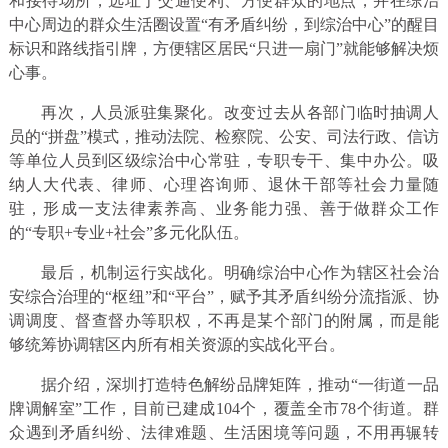
和接待场所，选址于交通便利、方便群众的地点，并在综治
中心周边的群众生活圈设置“有矛盾纠纷，到综治中心”的醒目
标识和路线指引牌，方便辖区居民“只进一扇门”就能够解决烦
心事。
再次，人员派驻集聚化。改变过去从各部门临时抽调人
员的“拼盘”模式，推动法院、检察院、公安、司法行政、信访
等单位人员到区级综治中心常驻，专职专干、集中办公。吸
纳人大代表、律师、心理咨询师、退休干部等社会力量随
驻，形成一支法律素养高、业务能力强、善于做群众工作
的“专职+专业+社会”多元化队伍。
最后，机制运行实战化。明确综治中心作为辖区社会治
安综合治理的“枢纽”和“平台”，赋予其矛盾纠纷分流指派、协
调调度、督查督办等职权，不再是某个部门的附属，而是能
够统筹协调辖区内所有相关资源的实战化平台。
据介绍，深圳打造特色解纷品牌矩阵，推动“一街道一品
牌调解室”工作，目前已建成104个，覆盖全市78个街道。群
众遇到矛盾纠纷、法律难题、生活困境等问题，不用再辗转