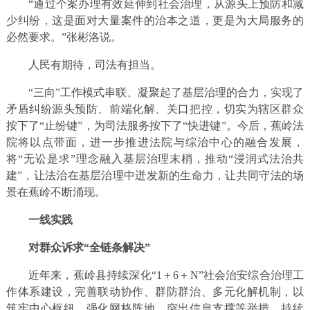
“通过个案办理有效延伸到社会治理，从源头上预防和减
少纠纷，这是面对大量案件的治本之道，更是为大局服务的
必然要求。”张彬洛说。
人民有期待，司法有担当。
“三向”工作模式串联、凝聚起了基层治理的合力，实现了
矛盾纠纷源头预防、前端化解、关口把控，切实为辖区群众
按下了“止纷键”，为司法服务按下了“快进键”。今后，蕉岭法
院将以点带面，进一步推进法院与综治中心的融合发展，
将“无讼是求”理念融入基层治理末梢，推动“浸润式法治共
建”，让法治在基层治理中迸发新的生命力，让共同守法的场
景在蕉岭不断涌现。
一线实践
对群众诉求“全链条解决”
近年来，蕉岭县持续深化“1＋6＋N”社会治安综合治理工
作体系建设，完善联动协作、群防群治、多元化解机制，以
筑牢中心枢纽、强化网格阵地、突出信息支撑等举措，持续