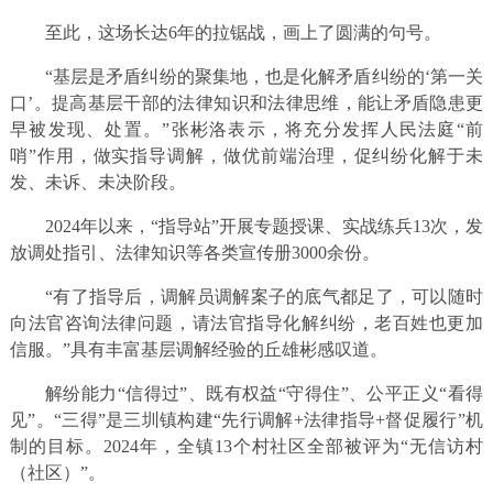
至此，这场长达6年的拉锯战，画上了圆满的句号。
“基层是矛盾纠纷的聚集地，也是化解矛盾纠纷的‘第一关
口’。提高基层干部的法律知识和法律思维，能让矛盾隐患更
早被发现、处置。”张彬洛表示，将充分发挥人民法庭“前
哨”作用，做实指导调解，做优前端治理，促纠纷化解于未
发、未诉、未决阶段。
2024年以来，“指导站”开展专题授课、实战练兵13次，发
放调处指引、法律知识等各类宣传册3000余份。
“有了指导后，调解员调解案子的底气都足了，可以随时
向法官咨询法律问题，请法官指导化解纠纷，老百姓也更加
信服。”具有丰富基层调解经验的丘雄彬感叹道。
解纷能力“信得过”、既有权益“守得住”、公平正义“看得
见”。“三得”是三圳镇构建“先行调解+法律指导+督促履行”机
制的目标。2024年，全镇13个村社区全部被评为“无信访村
（社区）”。