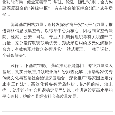
化功能布局，健全完善部门“常驻、轮驻、随驻”机制，全力构
建深度融合的“神经中枢”，夯实社会治安综合治理“战斗堡
垒”。
统筹基层网格力量，蕉岭发挥好“粤平安”云平台力量，推
进网格信息收集整合。以综治中心为核心，因地制宜整合法
院、检察、公安、司法、专业人民调解组织等有关职能部门
力量，充分发挥联调联动优势，形成矛盾纠纷多元化解整体
合力，有效实现对群众各类诉求“一站式受理、一揽子调处、
全链条解决”。
践行“四下基层”制度，蕉岭推动职能部门、专业力量深入
基层，扎实开展重点领域矛盾纠纷排查化解，推动客家优秀
传统文化与基层社会治理深度融合，深化推广“客家围屋定分
止争工作法”，高效化解各类矛盾纠纷，以“抓前端、治未
病”，筑牢维护社会和谐稳定坚固防线，推进建设更高水平的
平安蕉岭，护航全县经济社会高质量发展。