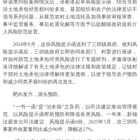
研该类纠纷案例情况后，张彬洛起草风险提示函，结合当前
涉土地承包经营权纠纷多发、基层组织和农户的法律意识不
强等系列问题，从规范农村土地流转及加强事前审核审查、
事中监管服务、事后处置化解等方面予以提醒镇政府提前介
入风险防范处置。
2024年9月，这份风险提示函送到了三圳镇政府。收到风
险提示函后，三圳镇政府立即协同各部门、村委进行座谈，
对如何防范土地承包经营风险进行了专题研判，并邀请张彬
洛详细解读了有关土地承包的法律法规和政策规定，让镇村
干部对土地承包法律理解得更加透彻，以便于指导农户预防
和减少同类矛盾纠纷的再次发生。
靶向发力，源头预防。
“一书一函”是“治未病”之良药，以司法建议推动管理规
范、以风险提示函帮助预防和降低各类风险。一年来，新铺
法庭发出司法建议、风险提示函6份。2025年5月，涉三圳民
事案件收案量同比减少96件，降幅达27%。