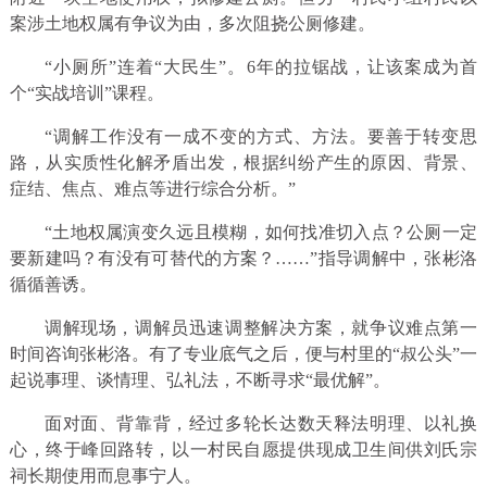
案涉土地权属有争议为由，多次阻挠公厕修建。
“小厕所”连着“大民生”。6年的拉锯战，让该案成为首
个“实战培训”课程。
“调解工作没有一成不变的方式、方法。要善于转变思
路，从实质性化解矛盾出发，根据纠纷产生的原因、背景、
症结、焦点、难点等进行综合分析。”
“土地权属演变久远且模糊，如何找准切入点？公厕一定
要新建吗？有没有可替代的方案？……”指导调解中，张彬洛
循循善诱。
调解现场，调解员迅速调整解决方案，就争议难点第一
时间咨询张彬洛。有了专业底气之后，便与村里的“叔公头”一
起说事理、谈情理、弘礼法，不断寻求“最优解”。
面对面、背靠背，经过多轮长达数天释法明理、以礼换
心，终于峰回路转，以一村民自愿提供现成卫生间供刘氏宗
祠长期使用而息事宁人。