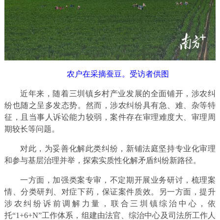
农户在采摘蚕豆。受访者供图
近年来，随着三圳镇乡村产业发展的全面铺开，涉农纠
纷也随之呈多发态势。然而，涉农纠纷具有急、难、杂等特
征，且当事人诉讼能力较弱，案件存在审理难度大、审理周
期较长等问题。
对此，为妥善化解此类纠纷，新铺法庭坚持专业化审理
和参与基层治理并举，探索实质性化解矛盾纠纷新路径。
一方面，加强类案专审，不定期开展业务研讨，梳理案
情、分类研判、对症下药，保证案件质效。另一方面，提升
涉农纠纷诉前调解力量，联合三圳镇综治中心，依
托“1+6+N”工作体系，组建由法官、综治中心及司法所工作人