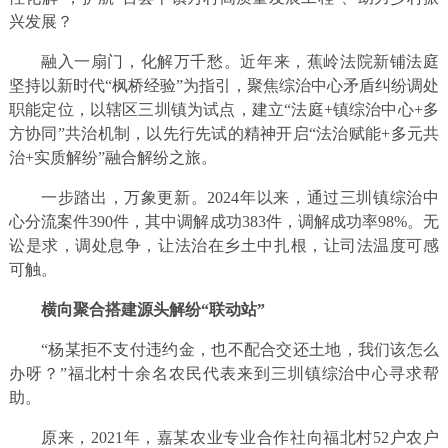
兴发展？
融入一扇门，化解万千愁。近年来，蕉岭法院新铺法庭
坚持以新时代“枫桥经验”为指引，聚焦综治中心矛盾纠纷调处
职能定位，以辖区三圳镇为试点，建立“法庭+镇综治中心+多
方协同”共治机制，以先行先试的精神开启“法治赋能+多元共
治+实质解纷”融合解纷之旅。
一步踏出，万象更新。2024年以来，通过三圳镇综治中
心分流案件390件，其中调解成功383件，调解成功率98%。无
讼是求，调处息争，让法治在乡土中扎根，让司法温度可感
可触。
横向聚合搭建源头解纷“联动站”
“杨某拒不支付违约金，也不配合交还土地，我们该怎么
办呀？”福北村十余名农民代表来到三圳镇综治中心寻求帮
助。
原来，2021年，嘉某农业专业合作社向福北村52户农户