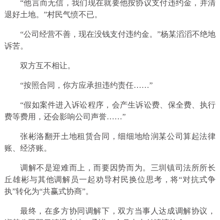
“他言而无信，我们现在就要他按协议支付违约金，并清
退好土地。”村民气愤不已。
“公司经营不善，现在没钱支付违约金。”杨某滔滔不绝地
诉苦。
双方互不相让。
“按照合同，你方应承担违约责任……”
“假如案件进入诉讼程序，会产生诉讼费、保全费、执行
费等费用，还会影响公司声誉……”
张彬洛翻开土地租赁合同，细细地给润某公司算起法律
账、经济账。
调解不是迎难而上，而要因势而为。三圳镇司法所所长
丘雄彬与其他调解员一起劝导村民换位思考，将“对抗式争
执”转化为“共赢式协商”。
最终，在多方协同调解下，双方当事人达成调解协议，