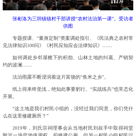
张彬洛为三圳镇镇村干部讲授“农村法治第一课”。受访者
供图
专题授课、“量身定制”类案调处指引、《民法典之农村常
见法律知识100问》《村民应知应会法律知识》……
如何调处乡邻屋檐下的积怨、山林土地的纠葛、产销契
约的波澜……
法治雨露不断浸润着这片富饶的“鱼米之乡”。
纸上得来终觉浅，绝知此事要躬行。“实战练兵”也常态化
开展。
“这土地是我们村民小组的，没经过我们同意，你们凭什
么在这里修建厕所？”
2019年，刘氏宗祠理事会从当地村民刘叔手中取得祠堂
附近一块空地使用权，拟修建公厕。但另一村民小组村民以