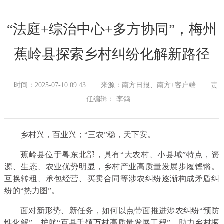
“法庭+综治中心+多方协同”，梅州
蕉岭县探索乡村纠纷化解新路径
时间：2025-07-10 09:43
来源：南方日报、南方+客户端
责
任编辑： 李鸽
乡村兴，百业兴；“三农”稳，天下安。
蕉岭县位于粤东北部，具有“大农村、小县域”特点，资
源、生态、农业优势明显，乡村产业高质量发展步履铿锵。
互换转租、承包经营、买卖合同等涉农纠纷逐渐构成矛盾纠
纷的“热力图”。
面对新形势、新任务，如何以点带面推进涉农纠纷“预防
性化解”，护航“百县千镇万村高质量发展工程”、助力乡村振