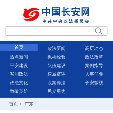
首页
政法要闻
高层动态
热点新闻
枫桥经验
政法改革
平安建设
队伍建设
案例指导
智能政法
权威辟谣
人事任免
政法文化
以案释法
长安微视
致敬英雄
见义勇为
首页
>
广东