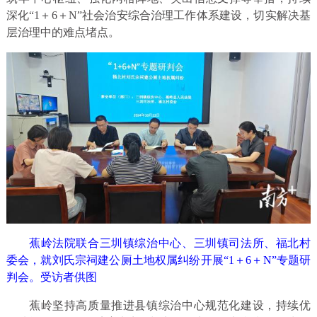
深化“1＋6＋N”社会治安综合治理工作体系建设，切实解决基
层治理中的难点堵点。
蕉岭法院联合三圳镇综治中心、三圳镇司法所、福北村
委会，就刘氏宗祠建公厕土地权属纠纷开展“1＋6＋N”专题研
判会。受访者供图
蕉岭坚持高质量推进县镇综治中心规范化建设，持续优