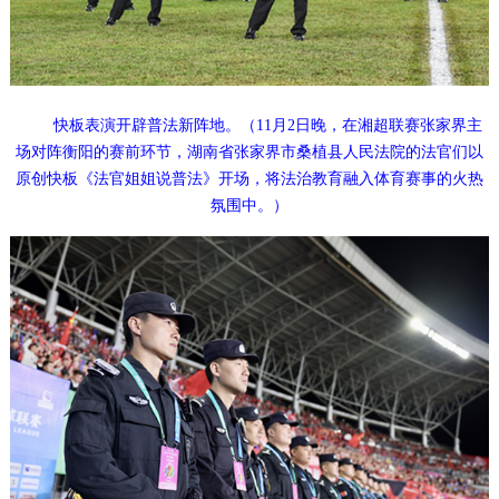
快板表演开辟普法新阵地。（11月2日晚，在湘超联赛张家界主
场对阵衡阳的赛前环节，湖南省张家界市桑植县人民法院的法官们以
原创快板《法官姐姐说普法》开场，将法治教育融入体育赛事的火热
氛围中。）