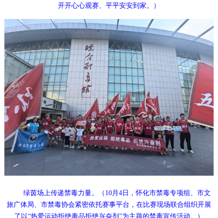
开开心心观赛、平平安安到家。）
绿茵场上传递禁毒力量。（10月4日，怀化市禁毒专项组、市文
旅广体局、市禁毒协会紧密依托赛事平台，在比赛现场联合组织开展
了以“热爱运动拒绝毒品拒绝兴奋剂”为主题的禁毒宣传活动。）