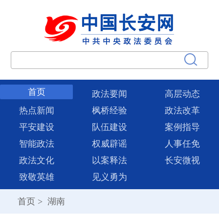
首页
政法要闻
高层动态
热点新闻
枫桥经验
政法改革
平安建设
队伍建设
案例指导
智能政法
权威辟谣
人事任免
政法文化
以案释法
长安微视
致敬英雄
见义勇为
首页
>
湖南