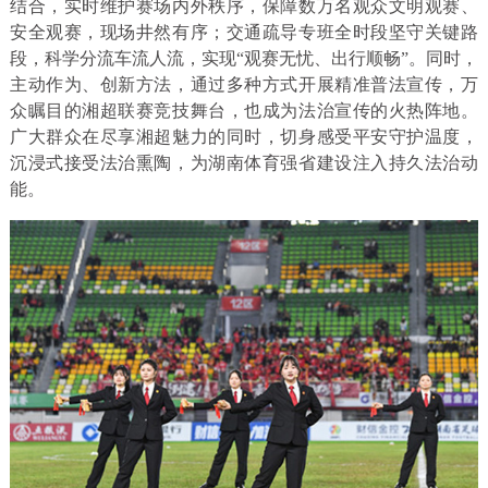
结合，实时维护赛场内外秩序，保障数万名观众文明观赛、
安全观赛，现场井然有序；交通疏导专班全时段坚守关键路
段，科学分流车流人流，实现“观赛无忧、出行顺畅”。同时，
主动作为、创新方法，通过多种方式开展精准普法宣传，万
众瞩目的湘超联赛竞技舞台，也成为法治宣传的火热阵地。
广大群众在尽享湘超魅力的同时，切身感受平安守护温度，
沉浸式接受法治熏陶，为湖南体育强省建设注入持久法治动
能。