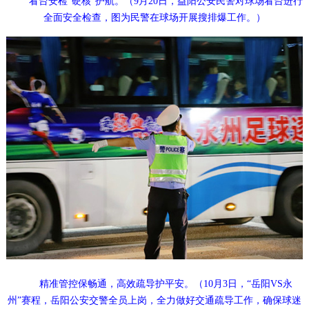
看台安检“硬核”护航。（9月20日，益阳公安民警对球场看台进行
全面安全检查，图为民警在球场开展搜排爆工作。）
精准管控保畅通，高效疏导护平安。（10月3日，“岳阳VS永
州”赛程，岳阳公安交警全员上岗，全力做好交通疏导工作，确保球迷