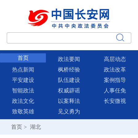
首页
政法要闻
高层动态
热点新闻
枫桥经验
政法改革
平安建设
队伍建设
案例指导
智能政法
权威辟谣
人事任免
政法文化
以案释法
长安微视
致敬英雄
见义勇为
首页
>
湖北