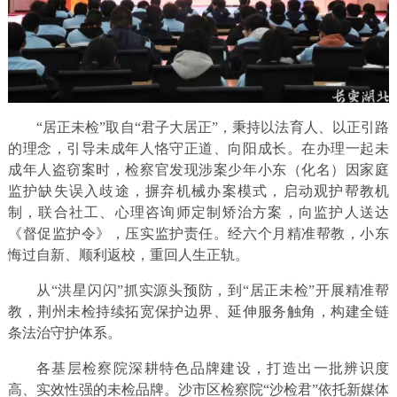
“居正未检”取自“君子大居正”，秉持以法育人、以正引路
的理念，引导未成年人恪守正道、向阳成长。在办理一起未
成年人盗窃案时，检察官发现涉案少年小东（化名）因家庭
监护缺失误入歧途，摒弃机械办案模式，启动观护帮教机
制，联合社工、心理咨询师定制矫治方案，向监护人送达
《督促监护令》，压实监护责任。经六个月精准帮教，小东
悔过自新、顺利返校，重回人生正轨。
从“洪星闪闪”抓实源头预防，到“居正未检”开展精准帮
教，荆州未检持续拓宽保护边界、延伸服务触角，构建全链
条法治守护体系。
各基层检察院深耕特色品牌建设，打造出一批辨识度
高、实效性强的未检品牌。沙市区检察院“沙检君”依托新媒体