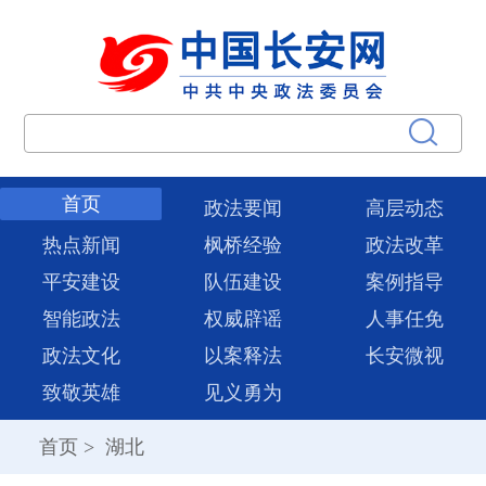
首页
政法要闻
高层动态
热点新闻
枫桥经验
政法改革
平安建设
队伍建设
案例指导
智能政法
权威辟谣
人事任免
政法文化
以案释法
长安微视
致敬英雄
见义勇为
首页
>
湖北