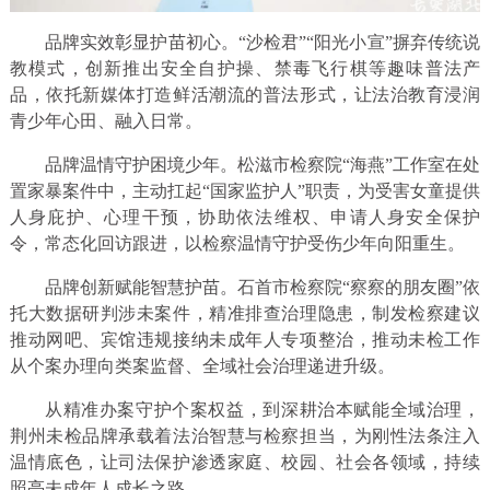
品牌实效彰显护苗初心。“沙检君”“阳光小宣”摒弃传统说
教模式，创新推出安全自护操、禁毒飞行棋等趣味普法产
品，依托新媒体打造鲜活潮流的普法形式，让法治教育浸润
青少年心田、融入日常。
品牌温情守护困境少年。松滋市检察院“海燕”工作室在处
置家暴案件中，主动扛起“国家监护人”职责，为受害女童提供
人身庇护、心理干预，协助依法维权、申请人身安全保护
令，常态化回访跟进，以检察温情守护受伤少年向阳重生。
品牌创新赋能智慧护苗。石首市检察院“察察的朋友圈”依
托大数据研判涉未案件，精准排查治理隐患，制发检察建议
推动网吧、宾馆违规接纳未成年人专项整治，推动未检工作
从个案办理向类案监督、全域社会治理递进升级。
从精准办案守护个案权益，到深耕治本赋能全域治理，
荆州未检品牌承载着法治智慧与检察担当，为刚性法条注入
温情底色，让司法保护渗透家庭、校园、社会各领域，持续
照亮未成年人成长之路。