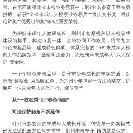
温度融入每一起案件、每一项护苗举措，深耕细作、硕果累
累。在第四届湖北省未检业务竞赛中，荆州4名参赛干警奋勇
拼搏，斩获“全省未成年人检察业务标兵”“最佳文书奖”“最佳
论辩奖”“优秀组织奖”等9项重要荣誉。
为护航未成年人健康成长，荆州市检察机关以未检品牌
建设为抓手，构建市县一体、全域协同工作格局，培育九大
特色未检品牌，建成特色鲜明、体系完备的“1+8”未成年人检
察工作品牌矩阵，凝聚司法合力，织密筑牢未成年人“六大保
护”安全网。
一个个特色未检品牌，是守护少年成长的坚实护盾，以
澄澈“检察蓝”为温暖底色，为荆州少年撑起一方法治晴空，护
航每一位未成年人逐光而行、绽放芳华。
从“一枝独秀”到“春色满园”
司法保护触角不断延伸
针对日趋复杂的未成年人成长环境，传统单一办案模式
已无法适配全方位保护需求。荆州未检坚守“预防就是保护，