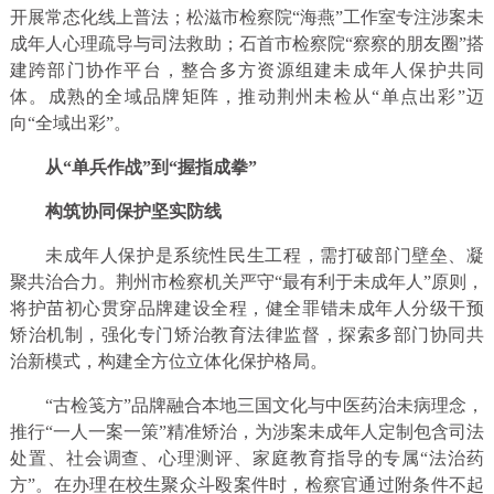
开展常态化线上普法；松滋市检察院“海燕”工作室专注涉案未
成年人心理疏导与司法救助；石首市检察院“察察的朋友圈”搭
建跨部门协作平台，整合多方资源组建未成年人保护共同
体。成熟的全域品牌矩阵，推动荆州未检从“单点出彩”迈
向“全域出彩”。
从“单兵作战”到“握指成拳”
构筑协同保护坚实防线
未成年人保护是系统性民生工程，需打破部门壁垒、凝
聚共治合力。荆州市检察机关严守“最有利于未成年人”原则，
将护苗初心贯穿品牌建设全程，健全罪错未成年人分级干预
矫治机制，强化专门矫治教育法律监督，探索多部门协同共
治新模式，构建全方位立体化保护格局。
“古检笺方”品牌融合本地三国文化与中医药治未病理念，
推行“一人一案一策”精准矫治，为涉案未成年人定制包含司法
处置、社会调查、心理测评、家庭教育指导的专属“法治药
方”。在办理在校生聚众斗殴案件时，检察官通过附条件不起