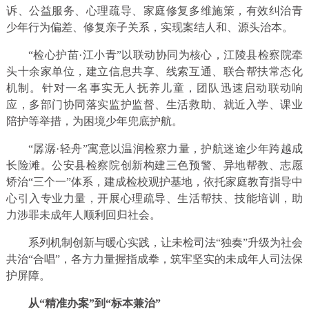
诉、公益服务、心理疏导、家庭修复多维施策，有效纠治青
少年行为偏差、修复亲子关系，实现案结人和、源头治本。
“检心护苗·江小青”以联动协同为核心，江陵县检察院牵
头十余家单位，建立信息共享、线索互通、联合帮扶常态化
机制。针对一名事实无人抚养儿童，团队迅速启动联动响
应，多部门协同落实监护监督、生活救助、就近入学、课业
陪护等举措，为困境少年兜底护航。
“孱潺·轻舟”寓意以温润检察力量，护航迷途少年跨越成
长险滩。公安县检察院创新构建三色预警、异地帮教、志愿
矫治“三个一”体系，建成检校观护基地，依托家庭教育指导中
心引入专业力量，开展心理疏导、生活帮扶、技能培训，助
力涉罪未成年人顺利回归社会。
系列机制创新与暖心实践，让未检司法“独奏”升级为社会
共治“合唱”，各方力量握指成拳，筑牢坚实的未成年人司法保
护屏障。
从“精准办案”到“标本兼治”