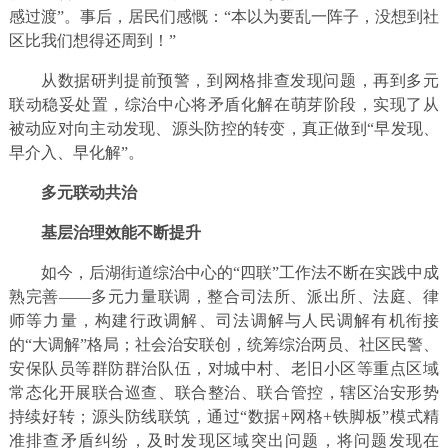
感过渡”。事后，居民们感慨：“本以为要乱一阵子，没想到社
区比我们想得还周到！”
从数据研判提前预警，到网格排查发现问题，再到多元
联动稳妥处置，综治中心将矛盾化解在萌芽阶段，实现了从
被动应对向主动发现、源头防控的转变，真正做到“早发现、
早介入、早化解”。
多元联动共治
基层治理效能不断提升
如今，后湖街道综治中心的“四联”工作法不断在实践中成
熟完善——多元力量联调，整合司法所、派出所、法庭、律
师等力量，构建行政调解、司法调解与人民调解有机衔接
的“大调解”格局；社会治安联创，统筹综治两员、社区民警、
安保队员等群防群治队伍，对城中村、老旧小区等重点区域
常态化开展联合巡查、联合整治、联合管控，辖区治安形势
持续好转；源头防线联筑，通过“数据+网格+铁脚板”模式精
准排查矛盾纠纷，及时发现区域突出问题，将问题发现在