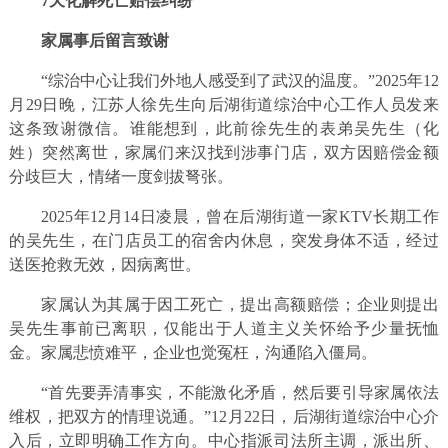
7天化解死亡赔偿纠纷
家属事后留言致谢
“综治中心让我们外地人感受到了武汉的温度。”2025年12
月29日晚，江苏人徐先生向后湖街道综治中心工作人员发来
这条致谢微信。谁能想到，此前徐先生的表弟吴先生（化
姓）突然离世，家属们来汉找到涉事门店，双方因赔偿金额
分歧巨大，情绪一度剑拔弩张。
2025年12月14日凌晨，曾在后湖街道一家KTV长期工作
的吴先生，在门店员工的宿舍内休息，突发身体不适，经过
送医抢救无效，因病离世。
家属认为其属于因工死亡，提出高额赔偿；企业则提出
吴先生事前已离职，仅能出于人道主义关怀给予少量抚恤
金。家属悲愤难平，企业也觉冤枉，沟通陷入僵局。
“首先要弄清事实，不能激化矛盾，然后要引导家属依法
维权，把双方的情理说通。”12月22日，后湖街道综治中心介
入后，立即明确工作方向。中心指派司法所主调，派出所、