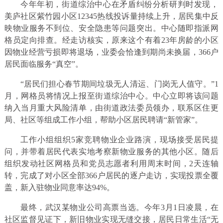
今年年初，街道综治中心在矛盾纠纷分析研判时发现，
美庐社区紫竹园小区12345热线投诉量持续上升，居民集中反
映物业服务不到位、安全隐患等问题突出。中心随即指派网
格员定向排查。经走访核实，原来这个有着23年房龄的小区
因物业经营亏损即将退场，业委会恰逢到期尚未换届，366户
居民面临服务“真空”。
“居民们担心春节期间垃圾无人清运、门岗无人值守。”1
月，网格员将情况上报至街道综治中心。中心立即将该问题
纳入当月重大风险清单，由街道政法委员领办，联系区住更
局、社区等组成工作小组，帮助小区居民聘请“新管家”。
工作小组组织5家竞聘物业企业路演，现场接受居民提
问，并带着居民代表实地考察新物业服务的其他小区。随后
组织发动社区网格员和党员志愿者利用周末时间，2天连轴
转，完成了对小区全部366户居民的逐户走访，实现投票全覆
盖，新入驻物业同意率达94%。
最终，武汉某物业公司高票当选。今年3月1日凌晨，在
社区监督见证下，新旧物业实现无缝交接，居民日常生活“无