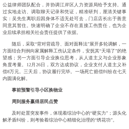
公益律师团队配合，并协调江岸区人力资源局给予支持。通
过实地走访、调取聊天记录和凭证，精准研判，厘清关键事
实：吴先生离职后因身体不适无处可去，门店店长出于善意
同意其暂住。快速明确了企业不存在直接工伤责任，也为企
业后续承担相关社会责任提供了依据。
随后，采取“背对背疏导、面对面释法”展开多轮调解，一
方面结合判例向家属解释工伤认定条件，安抚其“天塌了”的绝
望感；另一方面引导企业换位思考，从人道主义与企业形象
角度考量。12月26日，双方达成协议，企业支付人道主义补
偿8万元。三天后，协议履行完毕。一场死亡赔偿纠纷在七天
内圆满化解。
事前预警引导小区换物业
周到服务赢得居民点赞
及时处置突发事件，体现着综治中心的“硬实力”；源头化
解矛盾纠纷，则考验着综治中心精细化治理的“绣花功”。