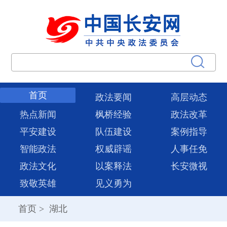
首页
政法要闻
高层动态
热点新闻
枫桥经验
政法改革
平安建设
队伍建设
案例指导
智能政法
权威辟谣
人事任免
政法文化
以案释法
长安微视
致敬英雄
见义勇为
首页
>
湖北