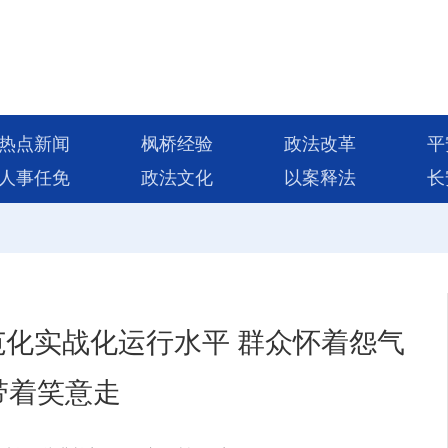
热点新闻
枫桥经验
政法改革
平
人事任免
政法文化
以案释法
长
化实战化运行水平 群众怀着怨气
带着笑意走