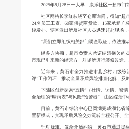
2025年8月28日一大早，康乐社区一超市
社区网格长李红枝绕至仓库询问，得知“超
24名员工工资、60家供货商货款、15家承租
经发办、辖区派出所及社区人员迅速赶赴现场，
“我们立即组织相关部门调查取证，依法推
经多方协商，超市负责人承诺结清拖欠的
市现已引来新的经营方，对场所进行装修改造。
近年来，黄石市全力推进市县乡村四级综
评”工作闭环，推动全量矛盾风险排查化解，及
下陆区创新探索“五情”（社情、访情、警情
合治理的“晴雨表”与风险“预警器”，由区综治
目前，黄石市综治中心已圆满完成湖北省
置新模式，实现矛盾风险交办流转全程公开、全
针对疑难、复杂矛盾纠纷，黄石市通过提