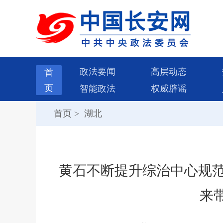
政法要闻
高层动态
首
页
智能政法
权威辟谣
首页
>
湖北
黄石不断提升综治中心规范
来