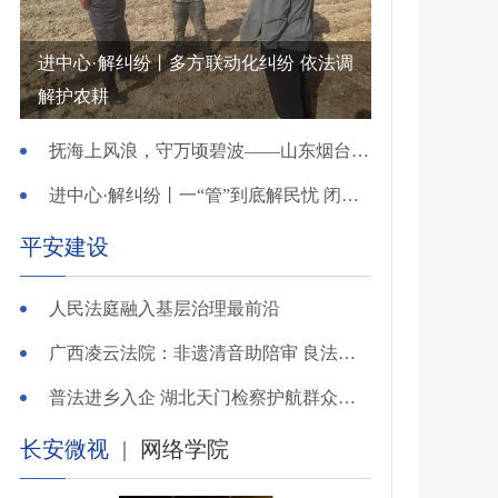
进中心·解纠纷丨多方联动化纠纷 依法调
解护农耕
抚海上风浪，守万顷碧波——山东烟台把矛盾化解在微澜未起时
进中心·解纠纷丨一“管”到底解民忧 闭环调处化纠纷
平安建设
人民法庭融入基层治理最前沿
广西凌云法院：非遗清音助陪审 良法温情解千纷
普法进乡入企 湖北天门检察护航群众金融财产安全
长安微视
|
网络学院