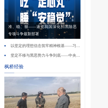
准、稳、狠——速览我国深化扫黑除恶
专项斗争最新部署
以坚定的理想信念筑牢精神根基——习近平党建思想理论品格系列述评之一
坚定不移与黑恶势力斗争到底——中央政法委负责同志就开展深化扫黑除恶专项斗争有关问题答记者问
枫桥经验