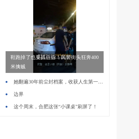
鞋跑掉了也要抓住你！民警街头狂奔400
米擒贼
她翻遍30年前尘封档案，收获人生第一面锦旗
边界
这个周末，合肥这张“小课桌”刷屏了！