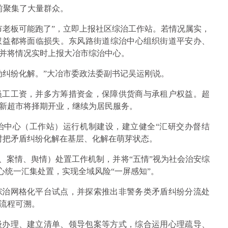
门前聚集了大量群众。
市老板可能跑了”，立即上报社区综治工作站。若情况属实，
户权益都将面临损失。东风路街道综治中心组织街道平安办、
并将情况实时上报大冶市综治中心。
动纠纷化解。”大冶市委政法委副书记吴运刚说。
员工工资，并多方筹措资金，保障供货商与承租户权益。超
新超市将择期开业，继续为居民服务。
治中心（工作站）运行机制建设，建立健全“汇研交办督结
时把矛盾纠纷化解在基层、化解在萌芽状态。
、案情、舆情）处置工作机制，并将“五情”视为社会治安综
中心统一汇集处置，实现全域风险“一屏感知”。
综治网格化平台试点，并探索推出非警务类矛盾纠纷分流处
流程可溯。
级办理、建立清单、领导包案等方式，综合运用心理疏导、