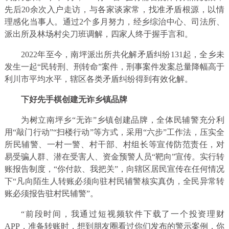
先后20余次入户走访，与各家谈家常，找准矛盾根源，以情
理感化当事人。通过2个多月努力，经乡综治中心、司法所、
派出所及林场村尖刀班调解，四家人终于握手言和。
2022年至今，南坪派出所共化解矛盾纠纷131起，全乡未
发生一起“民转刑、刑转命”案件，刑事案件发案总量降幅高于
利川市平均水平，辖区各类矛盾纠纷得到有效化解。
下好先手棋创建无诈乡镇品牌
为树立南坪乡“无诈”乡镇创建品牌，全体民辅警充分利
用“敲门行动”“扫楼行动”等方式，采用“六步”工作法，压实全
所民辅警、一村一警、村干部、村组长等宣传防范责任，对
易受骗人群、潜在受害人、资金预警人员“靶向”宣传。实行转
账报告制度，“你付款、我把关”，向辖区居民宣传在任何情况
下“凡向陌生人转账必须向驻村民辅警核实真伪，全民异常转
账必须报告驻村民辅警”。
“前段时间，我通过短视频软件下载了一个投资理财
APP，准备转账时，想到朋友圈看过你们发布的警示案例，你