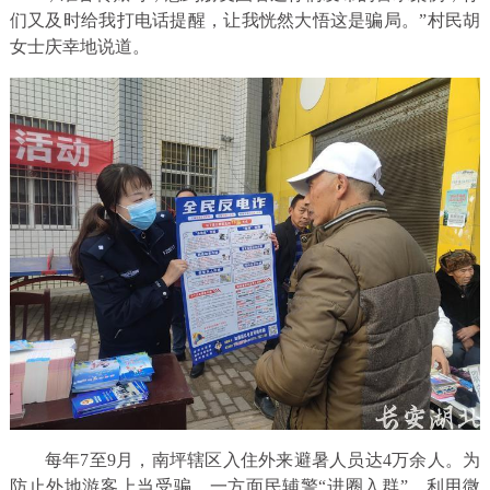
们又及时给我打电话提醒，让我恍然大悟这是骗局。”村民胡
女士庆幸地说道。
每年7至9月，南坪辖区入住外来避暑人员达4万余人。为
防止外地游客上当受骗，一方面民辅警“进圈入群”，利用微