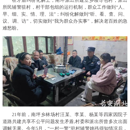
在矛盾纠纷化解上，南坪派出所建立乡领导包村，派出
所民辅警驻村，村干部包组的运行机制，群众工作做到“人、
早、细、实、情、理、法”；纠纷化解做到“听、看、查、问、
议、调、访”，切实做到“我为群众办实事”，解决老百姓的急
难愁盼。
21年前，南坪乡林场村汪某、李某、杨某等四家因院子
道路共建共享不公平问题发生矛盾,村委和派出所曾多次出面
调解无果。今年5月，“一村一警”驻村辅警姚祎得知情况后，