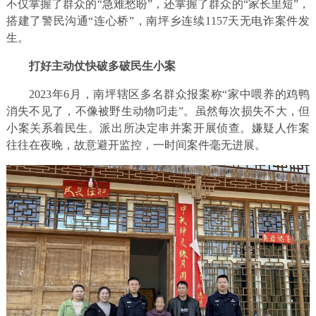
不仅掌握了群众的“急难愁盼”，还掌握了群众的“家长里短”，
搭建了警民沟通“连心桥”，南坪乡连续1157天无电诈案件发
生。
打好主动仗快破多破民生小案
2023年6月，南坪辖区多名群众报案称“家中喂养的鸡鸭
消失不见了，不像被野生动物叼走”。虽然每次损失不大，但
小案关系着民生。派出所决定串并案开展侦查。嫌疑人作案
往往在夜晚，故意避开监控，一时间案件毫无进展。