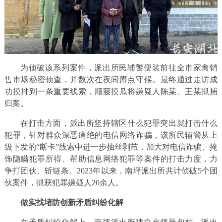
为侦破该系列案件，派出所民辅警便装前往全市家禽销
售市场秘密侦查，并数次在夜间蹲点守候。最终通过走访成
功摸排到一条重要线索，顺藤摸瓜将嫌疑人陈某、王某抓捕
归案。
在打击方面，派出所坚持辖区什么犯罪突出就打击什么
犯罪，针对群众深恶痛绝的电信网络诈骗，该所民辅警从上
级下发的“断卡”线索中进一步抽丝剥茧，加大对电信诈骗、掩
饰隐瞒犯罪所得、帮助信息网络犯罪等案件的打击力度，力
争打团伙、斩链条。2023年以来，南坪派出所共计侦破5个团
伙案件，抓获犯罪嫌疑人20余人。
做实找堵防创新矛盾纠纷化解