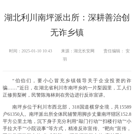
湖北利川南坪派出所：深耕善治创
无诈乡镇
时间：2025-01-10 10:43
来源：湖北长安网
责任编辑： 安
羽
“伯伯们，要小心冒充乡镇领导关于企业投资的诈
骗……”近日，在湖北省利川市南坪乡的一片梨园里，工人们
正修剪梨树，民警陈海林则在旁边进行反诈宣讲。
南坪乡位于利川市西北部，318国道横穿全境，共15589
户61350人。南坪派出所全体民辅警用脚步丈量南坪辖区152.8
平方公里土地，沉下身子充分利用“敲门行动”“扫楼行动”“小
手拉大手”“小院说事”等方式，精准反诈宣传、“靶向”宣传，