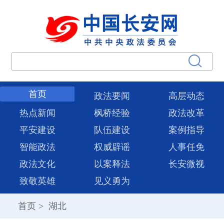
首页
政法要闻
高层动态
热点新闻
枫桥经验
政法改革
平安建设
队伍建设
案例指导
智能政法
权威辟谣
人事任免
政法文化
以案释法
长安微视
致敬英雄
见义勇为
首页
>
湖北