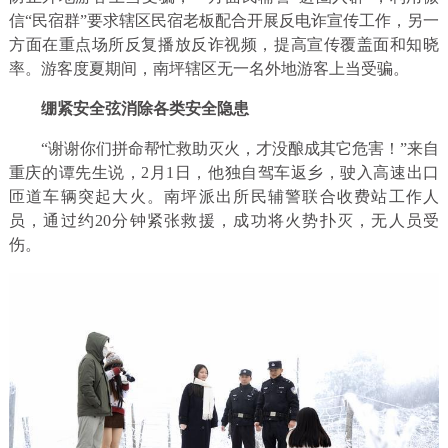
信“民宿群”要求辖区民宿老板配合开展反电诈宣传工作，另一
方面在重点场所反复播放反诈视频，提高宣传覆盖面和知晓
率。游客度夏期间，南坪辖区无一名外地游客上当受骗。
绷紧安全弦消除各类安全隐患
“谢谢你们拼命帮忙救助灭火，才没酿成其它危害！”来自
重庆的谭先生说，2月1日，他独自驾车返乡，驶入高速出口
匝道车辆突起大火。南坪派出所民辅警联合收费站工作人
员，通过约20分钟紧张救援，成功将火势扑灭，无人员受
伤。