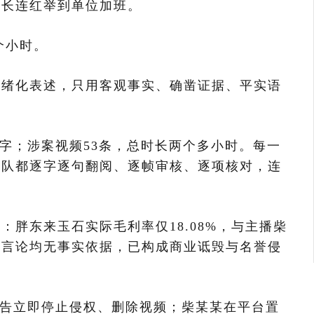
庭长连红举到单位加班。
个小时。
情绪化表述，只用客观事实、确凿证据、平实语
余万字；涉案视频53条，总时长两个多小时。每一
团队都逐字逐句翻阅、逐帧审核、逐项核对，连
：胖东来玉石实际毛利率仅18.08%，与主播柴
关言论均无事实依据，已构成商业诋毁与名誉侵
四被告立即停止侵权、删除视频；柴某某在平台置