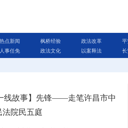
热点新闻
枫桥经验
政法改革
平
人事任免
政法文化
以案释法
长
一线故事】先锋——走笔许昌市中
民法院民五庭