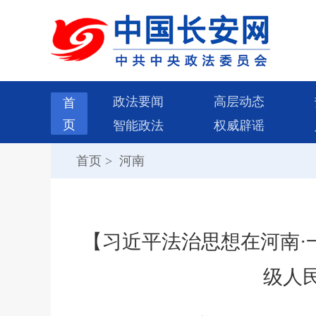
政法要闻
高层动态
首
页
智能政法
权威辟谣
首页
>
河南
【习近平法治思想在河南·
级人