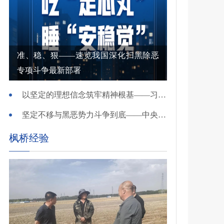
准、稳、狠——速览我国深化扫黑除恶
专项斗争最新部署
以坚定的理想信念筑牢精神根基——习近平党建思想理论品格系列述评之一
坚定不移与黑恶势力斗争到底——中央政法委负责同志就开展深化扫黑除恶专项斗争有关问题答记者问
枫桥经验