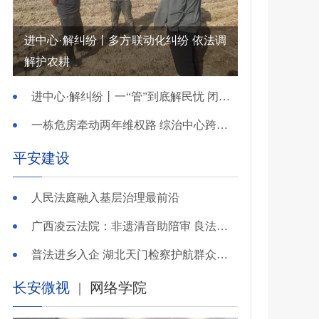
进中心·解纠纷丨多方联动化纠纷 依法调
解护农耕
进中心·解纠纷丨一“管”到底解民忧 闭环调处化纠纷
一栋危房牵动两年维权路 综治中心跨省寻鉴解民忧
平安建设
人民法庭融入基层治理最前沿
广西凌云法院：非遗清音助陪审 良法温情解千纷
普法进乡入企 湖北天门检察护航群众金融财产安全
长安微视
|
网络学院