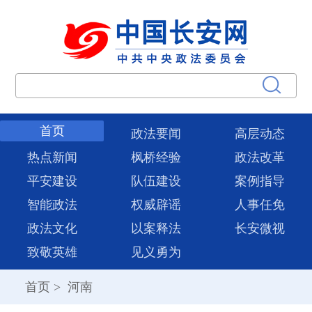
首页
政法要闻
高层动态
热点新闻
枫桥经验
政法改革
平安建设
队伍建设
案例指导
智能政法
权威辟谣
人事任免
政法文化
以案释法
长安微视
致敬英雄
见义勇为
首页
>
河南