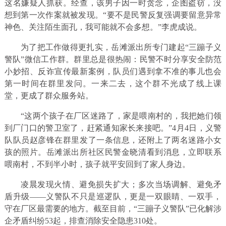
这名嫌疑人抓获。经查，该男子因一时贪念，企图盗窃，没
想到第一次作案就被发现。“要不是民警反复强调要留意异常
神色、关注陌生面孔，我可能就不会多想。”李虎成说。
为了把工作做得更扎实，岳滩派出所专门建起“三蹦子义
警队”微信工作群。群里总是很热闹：民警不时分享安全防范
小妙招、反诈宣传最新案例，队员们遇到拿不准的事儿也会
第一时间在群里发问。一来二去，这个群不光成了线上课
堂，更成了群众服务站。
“这两个孩子在厂区迷路了，家是喂南村的，我把她们领
到厂门口的警卫室了，赶紧通知家长来接吧。”4月4日，义警
队队员赵彦锋在群里发了一条信息，还附上了两名迷路小女
孩的照片。岳滩派出所社区民警金晓清看到消息，立即联系
喂南村，不到半小时，孩子就平安回到了家人身边。
凌晨发现火情、避免损失扩大；多次当场调解、避免矛
盾升级——义警队不只是巡逻队，更是一双眼睛、一双手，
守在厂区最需要的地方。截至目前，“三蹦子义警队”已化解涉
企矛盾纠纷53起，排查消除安全隐患310处。