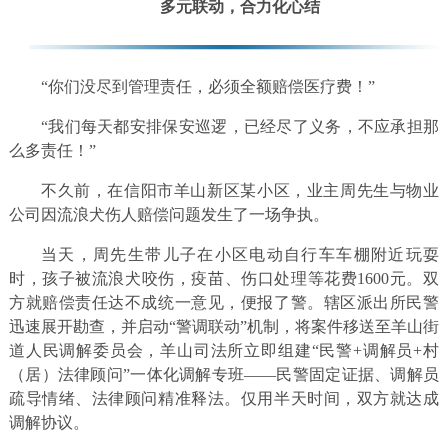
多元联动，合力化心结
“你们没尽到管理责任，必须全额赔偿医疗费！”
“我们每天都安排保安巡逻，已经尽了义务，不应承担那
么多责任！”
不久前，在信阳市羊山新区某小区，业主周先生与物业
公司因流浪犬伤人赔偿问题发生了一场争执。
当天，周先生带儿子在小区电动自行车车棚附近玩耍
时，孩子被流浪犬咬伤，疫苗、伤口处理等花费1600元。双
方就赔偿责任达不成统一意见，便报了警。辖区派出所民警
迅速展开勘查，并启动“警调联动”机制，将案件移送至羊山街
道人民调解委员会，羊山司法所立即组建“民警+调解员+村
（居）法律顾问”一体化调解专班——民警固定证据、调解员
疏导情绪、法律顾问精准释法。仅用半天时间，双方就达成
调解协议。