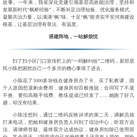
故事。一年来，我省深化党建引领基层高效能治理，坚持和
发展新时代“枫桥经验”，不断补足治理短板、优化服务模式、
凝聚共治力量，以满满“枫”味、十足“枫”能夯实平安河南建设
根基，让基层治理有章法、有温度。
搭建阵地，一站解烦忧
扫了扫小区门口宣传栏上的“一码解纠纷”二维码，新郑居
民小陈把困扰自己一个多月的糟心事填了进去。
小陈花了5000多块钱在健身房办了卡、买了私教课，因
个人原因想退剩余费用，健身房却百般推脱：合同写了不退
不换、要扣高额手续费、教练提成已经发了……她跑了好几
趟，却没有结果。
小陈没想到，通过二维码反映诉求的第二天，调解员就
打来电话，把她和健身房负责人叫到了综治中心，听双方说
法、请律师答疑。最终双方达成协议，健身房扣除已使用部
分，其余退还。“我觉得自己的麻烦事儿还是有人管的，很给