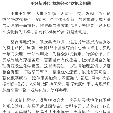
用好新时代“枫桥经验”这把金钥匙
小事不出村、大事不出镇、矛盾不上交。发轫于浙江诸
暨的“枫桥经验”，历经六十余年传承创新、与时俱进，成为基
层治理的一面旗帜。推进基层高效能治理，关键要下好矛盾
纠纷化解先手棋，新时代“枫桥经验”就是金钥匙。
整合阵地资源、做强集成服务，这是提升基层治理质效
的有用路径。当前，全省156个县级综治中心全面投用，实现
一扇门受理、一站式调处，为群众排忧解难、纾解心结。在
完成阵地有形覆盖后，更要聚焦有效覆盖，让物理聚合的治
理资源发生化学反应。这就需要进一步理清治理逻辑，深度
整合资源、打破部门壁垒、精准优化流程，依托智慧网格，
强化数字赋能，延伸服务触角，深度融入“党建+网格+大数
据”治理模式，充分释放阵地优势、发挥兜底作用，实现矛盾
纠纷全量汇聚、源头化解、闭环办理。
打破部门壁垒、凝聚联动合力，这是基层就地化解矛盾
的现实选择。基层矛盾成因复杂、类型多元，若各部门各自
为政、衔接脱节，极易造成小事拖大、大事拖难，小分歧演