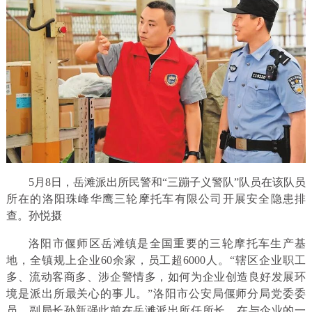
5月8日，岳滩派出所民警和“三蹦子义警队”队员在该队员
所在的洛阳珠峰华鹰三轮摩托车有限公司开展安全隐患排
查。孙悦摄
洛阳市偃师区岳滩镇是全国重要的三轮摩托车生产基
地，全镇规上企业60余家，员工超6000人。“辖区企业职工
多、流动客商多、涉企警情多，如何为企业创造良好发展环
境是派出所最关心的事儿。”洛阳市公安局偃师分局党委委
员、副局长孙新强此前在岳滩派出所任所长，在与企业的一