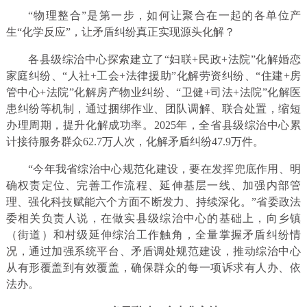
“物理整合”是第一步，如何让聚合在一起的各单位产
生“化学反应”，让矛盾纠纷真正实现源头化解？
各县级综治中心探索建立了“妇联+民政+法院”化解婚恋
家庭纠纷、“人社+工会+法律援助”化解劳资纠纷、“住建+房
管中心+法院”化解房产物业纠纷、“卫健+司法+法院”化解医
患纠纷等机制，通过捆绑作业、团队调解、联合处置，缩短
办理周期，提升化解成功率。2025年，全省县级综治中心累
计接待服务群众62.7万人次，化解矛盾纠纷47.9万件。
“今年我省综治中心规范化建设，要在发挥兜底作用、明
确权责定位、完善工作流程、延伸基层一线、加强内部管
理、强化科技赋能六个方面不断发力、持续深化。”省委政法
委相关负责人说，在做实县级综治中心的基础上，向乡镇
（街道）和村级延伸综治工作触角，全量掌握矛盾纠纷情
况，通过加强系统平台、矛盾调处规范建设，推动综治中心
从有形覆盖到有效覆盖，确保群众的每一项诉求有人办、依
法办。