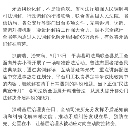
矛盾纠纷化解，不是独角戏。省司法厅加强人民调解与
司法调解、行政调解的衔接联动，联合省高级人民法院、省
信访局、省公安厅等部门出台多项文件，完善诉调、访调、
警调对接机制，凝聚起解纷工作强大合力。据不完全统计，
全省年均通过人民调解化解矛盾纠纷65万余件，有效将矛盾
消解在萌芽。
抓前端、治未病。5月13日，平舆县司法局联合县总工会
面向外卖小哥开展了一场精准普法活动。普法志愿者结合民
法典条款，通过案例解读、互动答疑等形式，重点讲解配送
途中交通事故责任划分、平台用工权责界定等争议比较集中
的内容，细致解答骑手日常遇到的纠纷难题。当下正值“民法
典宣传月”，各司法所全面展开精准普法，从源头提升群众用
法解决矛盾纠纷的能力。
深耕基层治理责任田，全省司法所充分发挥矛盾感知前
哨和纠纷化解末梢功能，推动矛盾纠纷发现在早、预防在
先、处置在小，让基层治理从被动应对向主动防控转变。