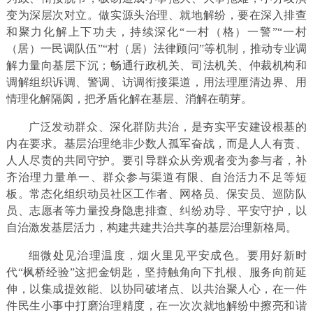
变为深层次对立。做实源头治理、就地解纷，要在深入排查
和聚力化解上下功夫，持续深化“一村（格）一警”“一村
（居）一民调队伍”“村（居）法律顾问”等机制，推动专业调
解力量向基层下沉；畅通行政机关、司法机关、仲裁机构和
调解组织诉调、警调、访调衔接渠道，用法理厘清边界、用
情理化解隔阂，把矛盾化解在基层、消解在萌芽。
广泛发动群众、深化群防共治，是夯实平安建设根基的
内在要求。基层治理绝非少数人孤军奋战，而是人人有责、
人人尽责的共同守护。要引导群众从旁观者变为参与者，补
齐治理力量单一、群众参与渠道有限、自治活力不足等短
板。常态化组织动员社区工作者、网格员、保安员、巡防队
员、志愿者等力量投身隐患排查、纠纷劝导、平安守护，以
自治激发基层活力，构建共建共治共享的基层治理新格局。
细微处见治理温度，烟火里见平安成色。要用好新时
代“枫桥经验”这把金钥匙，坚持触角向下扎根、服务向前延
伸，以集成提效能、以协同破堵点、以共治聚人心，在一件
件民生小事中打磨治理精度，在一次次就地解纷中擦亮和谐