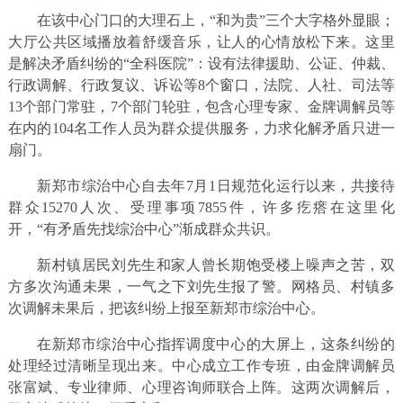
在该中心门口的大理石上，“和为贵”三个大字格外显眼；
大厅公共区域播放着舒缓音乐，让人的心情放松下来。这里
是解决矛盾纠纷的“全科医院”：设有法律援助、公证、仲裁、
行政调解、行政复议、诉讼等8个窗口，法院、人社、司法等
13个部门常驻，7个部门轮驻，包含心理专家、金牌调解员等
在内的104名工作人员为群众提供服务，力求化解矛盾只进一
扇门。
新郑市综治中心自去年7月1日规范化运行以来，共接待
群众15270人次、受理事项7855件，许多疙瘩在这里化
开，“有矛盾先找综治中心”渐成群众共识。
新村镇居民刘先生和家人曾长期饱受楼上噪声之苦，双
方多次沟通未果，一气之下刘先生报了警。网格员、村镇多
次调解未果后，把该纠纷上报至新郑市综治中心。
在新郑市综治中心指挥调度中心的大屏上，这条纠纷的
处理经过清晰呈现出来。中心成立工作专班，由金牌调解员
张富斌、专业律师、心理咨询师联合上阵。这两次调解后，