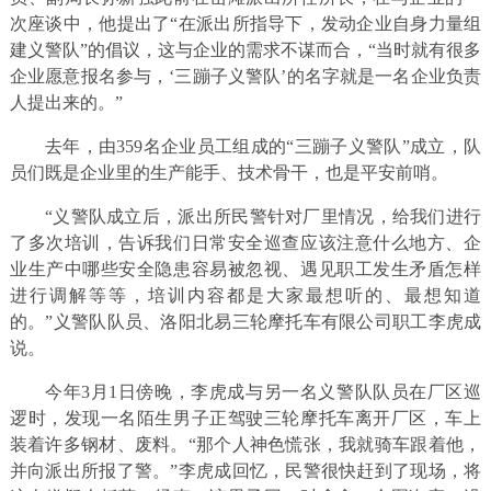
次座谈中，他提出了“在派出所指导下，发动企业自身力量组
建义警队”的倡议，这与企业的需求不谋而合，“当时就有很多
企业愿意报名参与，‘三蹦子义警队’的名字就是一名企业负责
人提出来的。”
去年，由359名企业员工组成的“三蹦子义警队”成立，队
员们既是企业里的生产能手、技术骨干，也是平安前哨。
“义警队成立后，派出所民警针对厂里情况，给我们进行
了多次培训，告诉我们日常安全巡查应该注意什么地方、企
业生产中哪些安全隐患容易被忽视、遇见职工发生矛盾怎样
进行调解等等，培训内容都是大家最想听的、最想知道
的。”义警队队员、洛阳北易三轮摩托车有限公司职工李虎成
说。
今年3月1日傍晚，李虎成与另一名义警队队员在厂区巡
逻时，发现一名陌生男子正驾驶三轮摩托车离开厂区，车上
装着许多钢材、废料。“那个人神色慌张，我就骑车跟着他，
并向派出所报了警。”李虎成回忆，民警很快赶到了现场，将