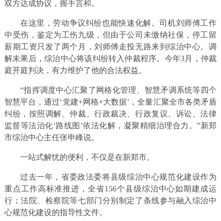
双方达成协议，握手言和。
在这里，劳动争议纠纷也能快速化解。司机刘师傅工作
中受伤，鉴定为工伤九级，但由于公司未缴纳社保，停工留
薪期工资只发了两个月，刘师傅走投无路来到综治中心。调
解未果后，综治中心将该纠纷转入仲裁程序。今年3月，仲裁
庭开庭判决，有力维护了他的合法权益。
“指挥调度中心汇聚了网格化管理、智慧矛调系统等四个
智慧平台，通过‘党建+网格+大数据’，全量汇聚全市各类矛盾
纠纷，按照调解、仲裁、行政裁决、行政复议、诉讼、法律
监督等法治化‘路线图’依法化解，凝聚精细治理合力。”新郑
市综治中心主任张申峰说。
一站式解忧的便利，不仅是在新郑市。
过去一年，省委政法委将县级综治中心规范化建设作为
重点工作高标准推进，全省156个县级综治中心如期建成运
行；法院、检察院等七部门分别制定了条线参与融入综治中
心规范化建设的指导性文件。