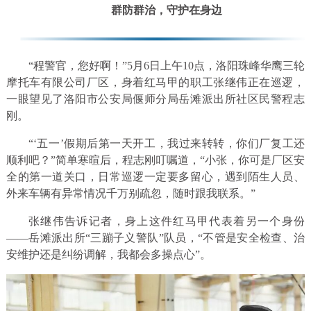
群防群治，守护在身边
“程警官，您好啊！”5月6日上午10点，洛阳珠峰华鹰三轮
摩托车有限公司厂区，身着红马甲的职工张继伟正在巡逻，
一眼望见了洛阳市公安局偃师分局岳滩派出所社区民警程志
刚。
“‘五一’假期后第一天开工，我过来转转，你们厂复工还
顺利吧？”简单寒暄后，程志刚叮嘱道，“小张，你可是厂区安
全的第一道关口，日常巡逻一定要多留心，遇到陌生人员、
外来车辆有异常情况千万别疏忽，随时跟我联系。”
张继伟告诉记者，身上这件红马甲代表着另一个身份
——岳滩派出所“三蹦子义警队”队员，“不管是安全检查、治
安维护还是纠纷调解，我都会多操点心”。