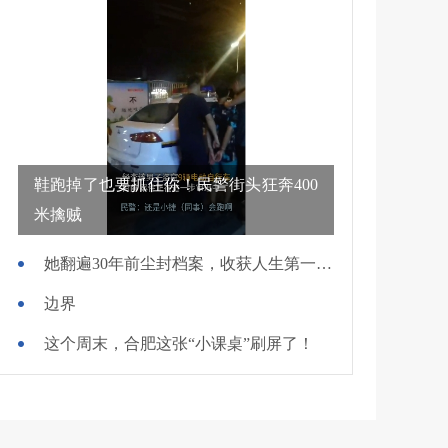
鞋跑掉了也要抓住你！民警街头狂奔400
米擒贼
她翻遍30年前尘封档案，收获人生第一面锦旗
边界
这个周末，合肥这张“小课桌”刷屏了！