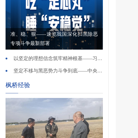
准、稳、狠——速览我国深化扫黑除恶
专项斗争最新部署
以坚定的理想信念筑牢精神根基——习近平党建思想理论品格系列述评之一
坚定不移与黑恶势力斗争到底——中央政法委负责同志就开展深化扫黑除恶专项斗争有关问题答记者问
枫桥经验