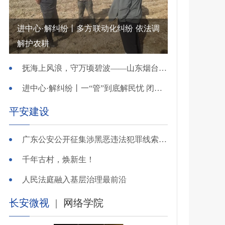
进中心·解纠纷丨多方联动化纠纷 依法调
解护农耕
抚海上风浪，守万顷碧波——山东烟台把矛盾化解在微澜未起时
进中心·解纠纷丨一“管”到底解民忧 闭环调处化纠纷
平安建设
广东公安公开征集涉黑恶违法犯罪线索，26个举报电话公布
千年古村，焕新生！
人民法庭融入基层治理最前沿
长安微视
|
网络学院