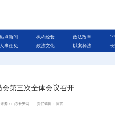
热点新闻
枫桥经验
政法改革
平
人事任免
政法文化
以案释法
长
员会第三次全体会议召开
来源：山东长安网
责任编辑： 陈言