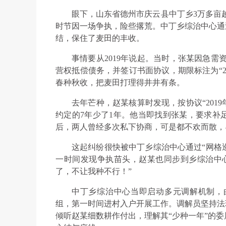
眼下，山东省德州市庆云县中丁乡3万多亩越
时节因一场争执，险些撂荒。中丁乡综治中心通
结，保住了麦田的丰收。
事情要从2019年说起。当时，张某因急需
营权抵偿债务，并签订书面协议，期限标注为“20
春种秋收，把麦田打理得井井有条。
去年芒种，赵某核算时发现，按协议“2019
约定的7年少了1年。他当即找到张某，要求补
后，两人曾经多次私下协商，可是都不欢而散，
这起纠纷很快被中丁乡综治中心通过“网格
一时间发现争执苗头，赵某也同步到乡综治中
了，不让我种不行！”
中丁乡综治中心当即启动多元调解机制，
组，第一时间进村入户开展工作。调解员坚持法
倾听赵某细数耕作付出，理解其“少种一年”的