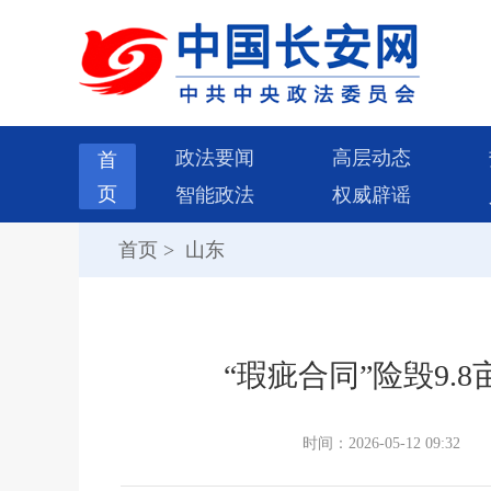
政法要闻
高层动态
首
页
智能政法
权威辟谣
首页
>
山东
“瑕疵合同”险毁9
时间：2026-05-12 09:32