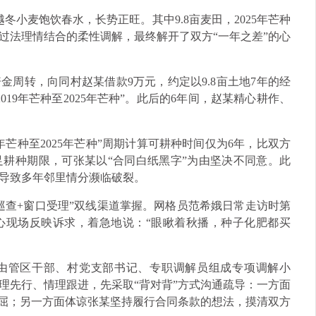
冬小麦饱饮春水，长势正旺。其中9.8亩麦田，2025年芒种
过法理情结合的柔性调解，最终解开了双方“一年之差”的心
资金周转，向同村赵某借款9万元，约定以9.8亩土地7年的经
19年芒种至2025年芒种”。此后的6年间，赵某精心耕作、
年芒种至2025年芒种”周期计算可耕种时间仅为6年，比双方
足耕种期限，可张某以“合同白纸黑字”为由坚决不同意。此
导致多年邻里情分濒临破裂。
巡查+窗口受理”双线渠道掌握。网格员范希娥日常走访时第
心现场反映诉求，着急地说：“眼瞅着秋播，种子化肥都买
由管区干部、村党支部书记、专职调解员组成专项调解小
理先行、情理跟进，先采取“背对背”方式沟通疏导：一方面
委屈；另一方面体谅张某坚持履行合同条款的想法，摸清双方