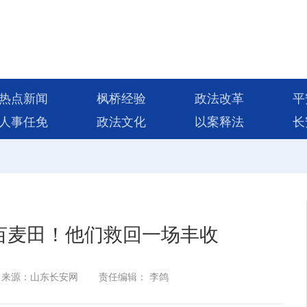
热点新闻
枫桥经验
政法改革
平
人事任免
政法文化
以案释法
长
.8亩麦田！他们救回一场丰收
来源：山东长安网
责任编辑： 李鸽