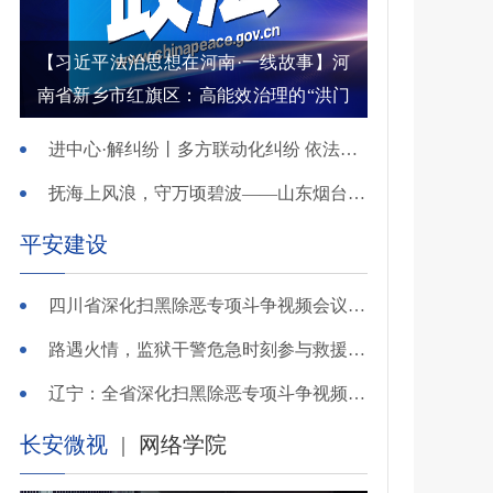
【习近平法治思想在河南·一线故事】河
南省新乡市红旗区：高能效治理的“洪门
密码”
进中心·解纠纷丨多方联动化纠纷 依法调解护农耕
抚海上风浪，守万顷碧波——山东烟台把矛盾化解在微澜未起时
平安建设
四川省深化扫黑除恶专项斗争视频会议召开 于立军出席并讲话
路遇火情，监狱干警危急时刻参与救援显身手！
辽宁：全省深化扫黑除恶专项斗争视频会议召开
长安微视
|
网络学院