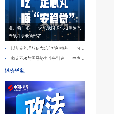
准、稳、狠——速览我国深化扫黑除恶
专项斗争最新部署
以坚定的理想信念筑牢精神根基——习近平党建思想理论品格系列述评之一
坚定不移与黑恶势力斗争到底——中央政法委负责同志就开展深化扫黑除恶专项斗争有关问题答记者问
枫桥经验