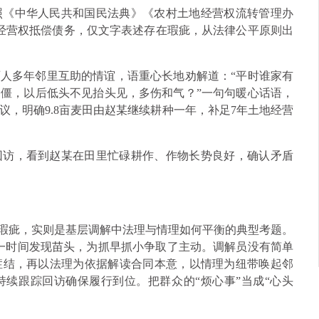
照《中华人民共和国民法典》《农村土地经营权流转管理办
经营权抵偿债务，仅文字表述存在瑕疵，从法律公平原则出
人多年邻里互助的情谊，语重心长地劝解道：“平时谁家有
僵，以后低头不见抬头见，多伤和气？”一句句暖心话语，
，明确9.8亩麦田由赵某继续耕种一年，补足7年土地经营
回访，看到赵某在田里忙碌耕作、作物长势良好，确认矛盾
述瑕疵，实则是基层调解中法理与情理如何平衡的典型考题。
第一时间发现苗头，为抓早抓小争取了主动。调解员没有简单
症结，再以法理为依据解读合同本意，以情理为纽带唤起邻
续跟踪回访确保履行到位。把群众的“烦心事”当成“心头