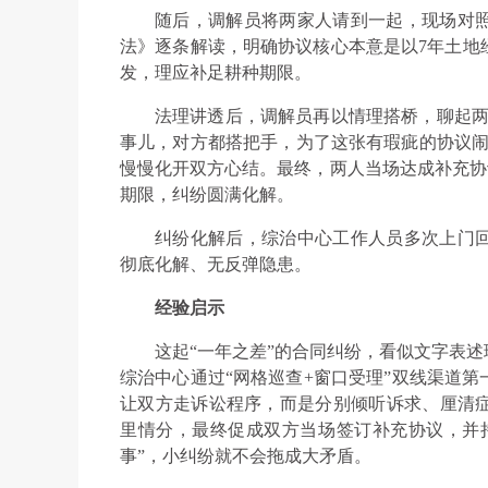
随后，调解员将两家人请到一起，现场对
法》逐条解读，明确协议核心本意是以7年土地
发，理应补足耕种期限。
法理讲透后，调解员再以情理搭桥，聊起两
事儿，对方都搭把手，为了这张有瑕疵的协议闹
慢慢化开双方心结。最终，两人当场达成补充协议
期限，纠纷圆满化解。
纠纷化解后，综治中心工作人员多次上门
彻底化解、无反弹隐患。
经验启示
这起“一年之差”的合同纠纷，看似文字表
综治中心通过“网格巡查+窗口受理”双线渠道
让双方走诉讼程序，而是分别倾听诉求、厘清
里情分，最终促成双方当场签订补充协议，并持
事”，小纠纷就不会拖成大矛盾。