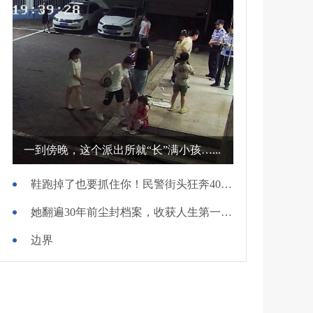
一到傍晚，这个派出所就“长”满小孩…...
鞋跑掉了也要抓住你！民警街头狂奔400米擒贼
她翻遍30年前尘封档案，收获人生第一面锦旗
边界