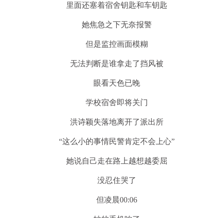
里面还塞着宿舍钥匙和车钥匙
她焦急之下无奈报警
但是监控画面模糊
无法判断是谁拿走了挡风被
眼看天色已晚
学校宿舍即将关门
洪诗颖失落地离开了派出所
“这么小的事情民警肯定不会上心”
她说自己走在路上越想越委屈
没忍住哭了
但凌晨00:06