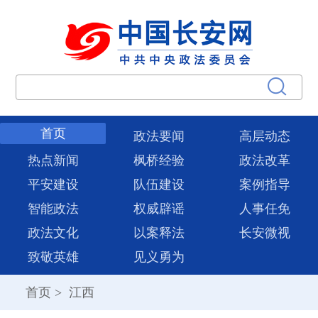
首页
政法要闻
高层动态
热点新闻
枫桥经验
政法改革
平安建设
队伍建设
案例指导
智能政法
权威辟谣
人事任免
政法文化
以案释法
长安微视
致敬英雄
见义勇为
首页
>
江西