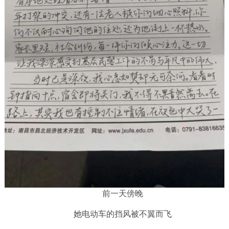
前一天傍晚
她电动车的挡风被不翼而飞