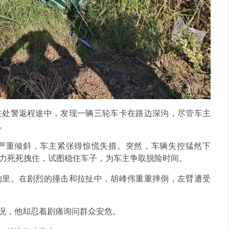
在处警返程途中，发现一辆三轮车卡在路边深沟，尽管车主
。
严重倾斜，车主紧张得惊慌失措。突然，车辆失控猛然下
力死死拽住，试图稳住车子，为车主争取脱险时间。
沟里。在剧烈的撞击和拉扯中，胡峰伟重重摔倒，左臂遭受
状况，他却忍着剧痛询问群众安危。