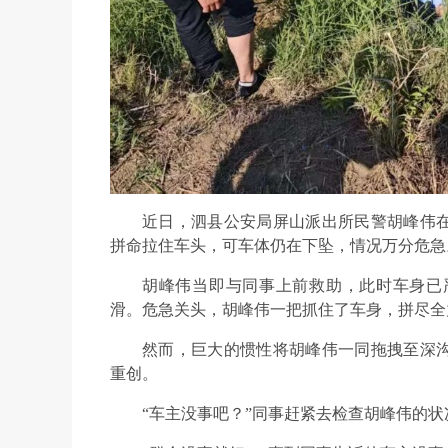
近日，泗县公安局屏山派出所民警胡峰伟
拼命拉住车头，可车体仍在下坠，情况万分危急
胡峰伟当即与同事上前救助，此时车身已
滑。危急关头，胡峰伟一把抓住了车身，拼尽全
然而，巨大的惯性将胡峰伟一同拖拽至深
重创。
“车主没事吧？”同事赶紧去检查胡峰伟的