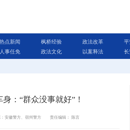
热点新闻
枫桥经验
政法改革
平
人事任免
政法文化
以案释法
长
身：“群众没事就好”！
源：安徽警方、宿州警方
责任编辑： 陈言