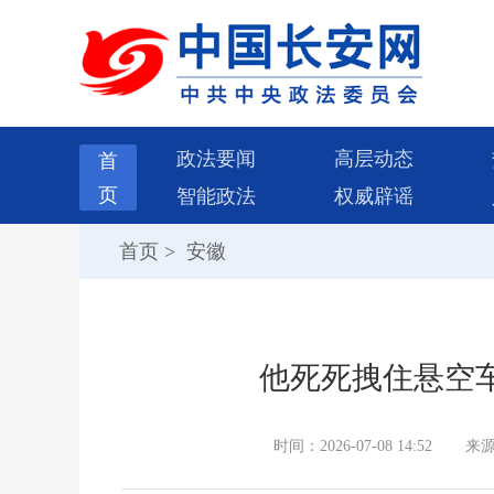
政法要闻
高层动态
首
页
智能政法
权威辟谣
首页
>
安徽
他死死拽住悬空车
时间：2026-07-08 14:52
来