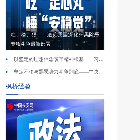
准、稳、狠——速览我国深化扫黑除恶
专项斗争最新部署
以坚定的理想信念筑牢精神根基——习近平党建思想理论品格系列述评之一
坚定不移与黑恶势力斗争到底——中央政法委负责同志就开展深化扫黑除恶专项斗争有关问题答记者问
枫桥经验