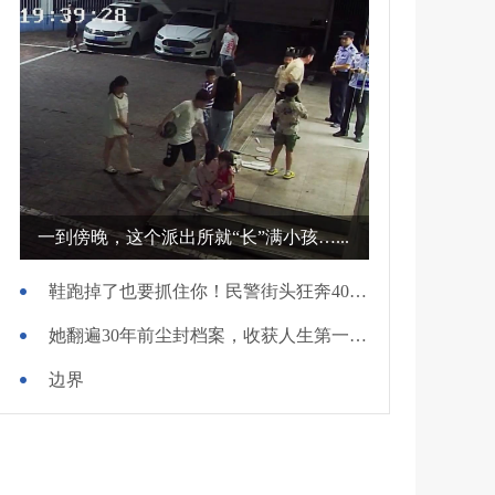
一到傍晚，这个派出所就“长”满小孩…...
鞋跑掉了也要抓住你！民警街头狂奔400米擒贼
她翻遍30年前尘封档案，收获人生第一面锦旗
边界