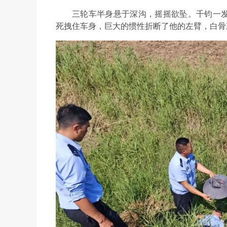
三轮车半身悬于深沟，摇摇欲坠。千钧一
死拽住车身，巨大的惯性折断了他的左臂，白骨