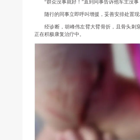
“群众没事就好！”直到同事告诉他车主没
随行的同事立即呼叫增援，妥善安排处置现
经诊断，胡峰伟左臂大臂骨折，且骨头刺
正在积极康复治疗中。