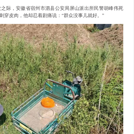
发之际，安徽省宿州市泗县公安局屏山派出所民警胡峰伟死
刺穿皮肉，他却忍着剧痛说：“群众没事儿就好。”