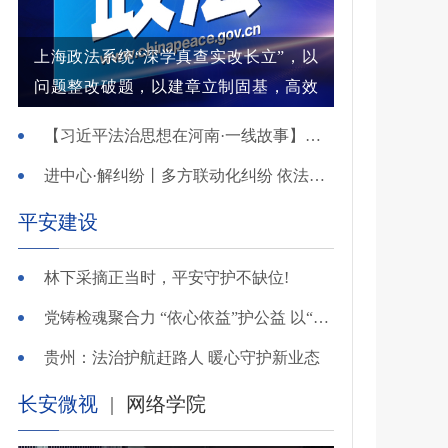
上海政法系统“深学真查实改长立”，以
问题整改破题，以建章立制固基，高效
解纷结案增强群众获得感
【习近平法治思想在河南·一线故事】河南省新乡市红旗区：高能效治理的“洪门密码”
进中心·解纠纷丨多方联动化纠纷 依法调解护农耕
平安建设
林下采摘正当时，平安守护不缺位!
党铸检魂聚合力 “依心依益”护公益 以“四融”路径引领多元共治
贵州：法治护航赶路人 暖心守护新业态
长安微视
|
网络学院