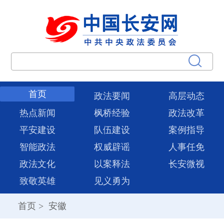
首页
政法要闻
高层动态
热点新闻
枫桥经验
政法改革
平安建设
队伍建设
案例指导
智能政法
权威辟谣
人事任免
政法文化
以案释法
长安微视
致敬英雄
见义勇为
首页
>
安徽