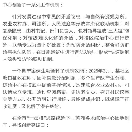
中心创新了一系列工作机制：
针对发展过程中常见的矛盾隐患，与自然资源规划所、
农业农村办、司法所、人民法庭等形成常态化联动机制；对
复杂隐患，由村书记、部门负责人、包村领导组成“三人组”包
保化解；对镇级难以化解的矛盾，对接区综治中心进行统
筹，联动专业力量下沉处置；为预防矛盾纠纷，整合群防群
治与执法队伍，在日常巡逻中进行普法劝导，形成“快速调解
＋源头预防”的联动机制。
一个典型案例生动诠释了机制效能：2025年3月，某社区
塘口征收在即，因补偿款分配问题，多个生产队产生分歧。
综治中心在摸底中提前掌握情况，迅速联合农业农村办、司
法所成立专班。通过查阅档案、走访老党员、召开村民议事
会等方式，公开透明进行调解，最终促成共识，既保障了征
收进度，又化解了潜在纠纷。
在全市“一盘棋”思路统筹下，芜湖各地综治中心因地制
宜，寻找创新突破口：