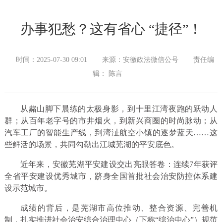
办事犯愁？这有省心 “捷径”！
时间：2025-07-30 09:01
来源：安徽政法微信公号
责任编
辑： 陈言
从赭山脚下晨练的太极身影，到十里江湾夜跑的跃动人
群；从百年老字号的市井烟火，到新兴商圈的时尚脉动；从
汽车工厂的智能生产线，到湾沚航空小镇的逐梦蓝天……这
些鲜活的场景，共同勾勒出江城芜湖的平安底色。
近年来，安徽芜湖平安建设交出亮眼答卷：连续7年获评
全省平安建设优秀城市，跻身全国首批社会治安防控体系建
设示范城市。
成绩的背后，是芜湖市高位推动、整合资源、完善机
制，扎实推进社会治安综合治理中心（下称“综治中心”）规范