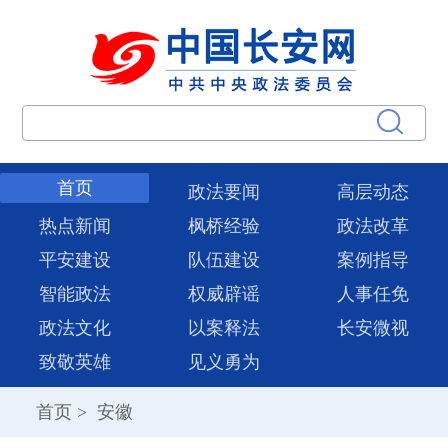
首页
政法要闻
高层动态
热点新闻
枫桥经验
政法改革
平安建设
队伍建设
案例指导
智能政法
权威辟谣
人事任免
政法文化
以案释法
长安微视
致敬英雄
见义勇为
首页
>
安徽