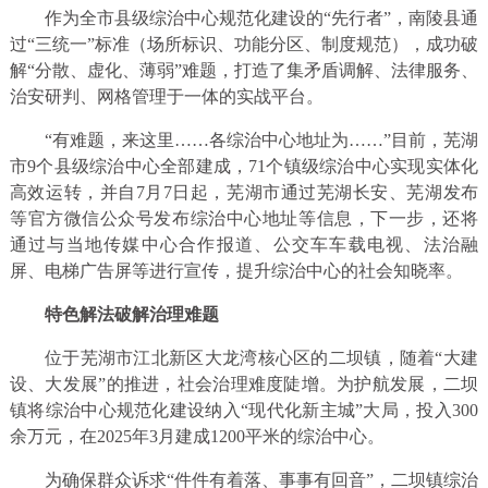
作为全市县级综治中心规范化建设的“先行者”，南陵县通
过“三统一”标准（场所标识、功能分区、制度规范），成功破
解“分散、虚化、薄弱”难题，打造了集矛盾调解、法律服务、
治安研判、网格管理于一体的实战平台。
“有难题，来这里……各综治中心地址为……”目前，芜湖
市9个县级综治中心全部建成，71个镇级综治中心实现实体化
高效运转，并自7月7日起，芜湖市通过芜湖长安、芜湖发布
等官方微信公众号发布综治中心地址等信息，下一步，还将
通过与当地传媒中心合作报道、公交车车载电视、法治融
屏、电梯广告屏等进行宣传，提升综治中心的社会知晓率。
特色解法破解治理难题
位于芜湖市江北新区大龙湾核心区的二坝镇，随着“大建
设、大发展”的推进，社会治理难度陡增。为护航发展，二坝
镇将综治中心规范化建设纳入“现代化新主城”大局，投入300
余万元，在2025年3月建成1200平米的综治中心。
为确保群众诉求“件件有着落、事事有回音”，二坝镇综治