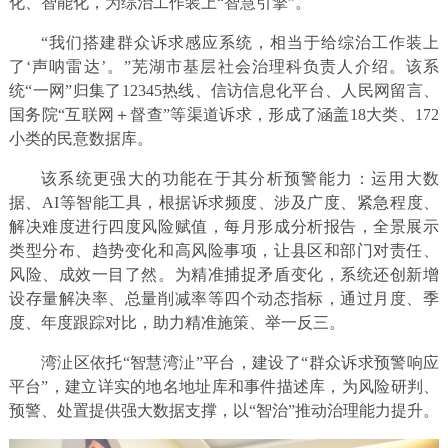
化、智能化，为综治工作装上“智慧引擎”。
“我们搭建群众诉求感应系统，相当于给综治工作装上
了‘声呐雷达’。”芜湖市基层社会治理科负责人介绍。该系
统“一网”归集了12345热线、信访信息化平台、人民网留言、
国务院“互联网＋督查”等渠道诉求，形成了涵盖18大类、172
小类的民意数据库。
该系统更强大的功能在于其分析预警能力：运用大数
据、AI等智能工具，根据诉求频度、涉及广度、紧急程度、
解决难度进行四度风险赋值，每月形成分析报告，全景展示
类型分布、趋势变化和高风险事项，让县区和部门对责任、
风险、成效一目了然。为精准捕捉矛盾变化，系统还创新增
设存量解决率、总量削减率等四个动态指标，通过月度、季
度、年度跟踪对比，助力精准施策、举一反三。
湾沚区依托“智慧湾沚”平台，建设了“群众诉求预警响应
平台”，建立详实的地名地址库和事件描述库，为风险研判、
预警、处置提供强大数据支撑，以“智治”推动治理能力提升。