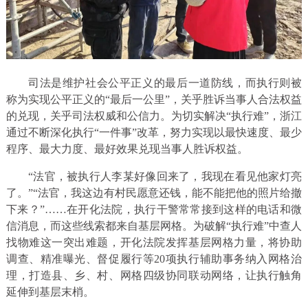
司法是维护社会公平正义的最后一道防线，而执行则被
称为实现公平正义的“最后一公里”，关乎胜诉当事人合法权益
的兑现，关乎司法权威和公信力。为切实解决“执行难”，浙江
通过不断深化执行“一件事”改革，努力实现以最快速度、最少
程序、最大力度、最好效果兑现当事人胜诉权益。
“法官，被执行人李某好像回来了，我现在看见他家灯亮
了。”“法官，我这边有村民愿意还钱，能不能把他的照片给撤
下来？”……在开化法院，执行干警常常接到这样的电话和微
信消息，而这些线索都来自基层网格。为破解“执行难”中查人
找物难这一突出难题，开化法院发挥基层网格力量，将协助
调查、精准曝光、督促履行等20项执行辅助事务纳入网格治
理，打造县、乡、村、网格四级协同联动网络，让执行触角
延伸到基层末梢。