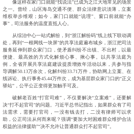
像这样在家门口就能“找说法”已成为之江大地常见的场景
之一。曾经，山区海岛交通不便、群众法律意识淡薄，立案
维权举步维艰；如今，家门口就能“说理”、窗口前就能“办
事”，司法服务的温度直抵人心。
从综治中心一站式解纷，到“浙江解纷码”线上线下联动调
处，再到“一根网线一块屏”的共享法庭遍布城乡，浙江把司法
服务延伸到群众家门口，使矛盾纠纷不出镇、不出村，以最
便捷、最高效的方式化解烦心事、揪心事。以共享法庭为
例，全省开展共享法庭建设提质增效年活动以来，共参与指
导调解50.13万余次，化解纠纷33.71万件，协助网上立案、在
线诉讼、执行事务45.44万件次，成为基层群众家门口的“正义
驿站”，公平公正变得更加触手可及。
破解老百姓“打官司难”，不仅要解决“立案难”，还要解
决“打不起官司”的问题。习近平总书记指出，如果群众有了司
法需求，需要打官司，一没有钱去打，二没有律师可以求
助，公正司法从何而来呢？强调“要加大对困难群众维护合法
权益的法律援助”“决不允许让普通群众打不起官司”。