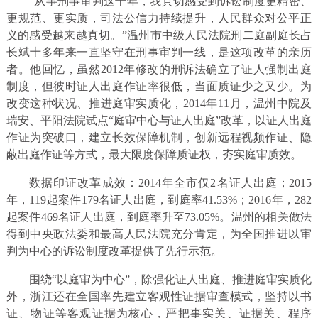
“从事刑事审判这十年，我真切感受到诉讼制度更精密、
更规范、更实质，司法公信力持续提升，人民群众对公平正
义的感受越来越真切。”温州市中级人民法院刑二庭副庭长占
长斌十多年来一直坚守在刑事审判一线，是这项改革的亲历
者。他回忆，虽然2012年修改的刑诉法确立了证人强制出庭
制度，但彼时证人出庭作证率很低，当面质证少之又少。为
改变这种状况、推进庭审实质化，2014年11月，温州中院及
瑞安、平阳法院试点“庭审中心与证人出庭”改革，以证人出庭
作证为突破口，建立长效保障机制，创新远程视频作证、隐
蔽出庭作证等方式，最大限度保障质证权，夯实庭审质效。
数据印证改革成效：2014年全市仅2名证人出庭；2015
年，119起案件179名证人出庭，到庭率41.53%；2016年，282
起案件469名证人出庭，到庭率升至73.05%。温州的相关做法
得到中央政法委和最高人民法院充分肯定，为全国推进以审
判为中心的诉讼制度改革提供了先行示范。
围绕“以庭审为中心”，除强化证人出庭、推进庭审实质化
外，浙江还在全国率先建立客观性证据审查模式，坚持以书
证、物证等客观证据为核心，严把事实关、证据关、程序