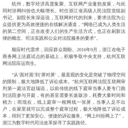
杭州，数字经济高度集聚、互联网产业蓬勃发展，与此
同时涉网纠纷也大幅增长。时任浙江省高级人民法院党组副
书记、副院长朱深远说，互联网时代的到来，要求法院为公
众提供更为高效便捷的在线解决通道，“网络已成为人类生活
的第二空间，正在改变人们的生产生活方式，也正在刷新法
律的概念、司法实践和公众对法院服务的要求”。
顺应时代需求，回应群众期盼。2016年9月，浙江在电子
商务网上法庭试点的基础上，积极争取中央支持，杭州互联
网法院应运而生。
“从‘面对面’到‘屏对屏’，最直观的变化是突破了物理空间
的限制，极大地降低了诉讼成本。”杭州互联网法院互联网审
判第一庭法官赵瑞说，以前传统的线下庭审当事人要专门跑
到法院参与开庭，有的甚至需要长途跋涉，耗费大量时间和
精力；而现在，线上庭审一根网线一张屏，当事人足不出
户，在家里就可以完成整个庭审过程，极大地降低了诉讼成
本，得到了更加安心、便捷的诉讼服务。“网上纠纷网上了”，
浙江为数字时代司法改革探寻了实践路径。