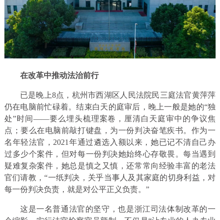
在改革中推动法治前行
已是晚上8点，杭州市西湖区人民法院民三庭法官黄萍萍
仍在电脑前忙碌着。结束白天的庭审后，晚上一般是她的“独
处”时间——要么埋头梳理案卷，厘清白天庭审中的争议焦
点；要么在电脑前敲打键盘，为一份判决奋笔疾书。作为一
名年轻法官，2021年通过遴选入额以来，她已记不清自己办
过多少个案件，但对每一份判决她始终心存敬畏。每当遇到
疑难复杂案件，她总是慎之又慎，还常常向经验丰富的老法
官们请教，“一纸判决，关乎当事人及其家庭的切身利益，对
每一份判决负责，就是对公平正义负责。”
这是一名普通法官的坚守，也是浙江司法体制改革的一