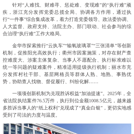
针对“人难找、财难寻、惩处难、变现难”的“执行难”顽
疾，浙江充分发挥党委总揽全局、协调各方作用，通过执
行“一件事”综合集成改革，着力打造党委领导、政法委协调、
人大监督、政府支持、法院主办、部门联动、社会参与的综
合治理“执行难”工作大格局。
金华市探索推行“云执车”“输氧玻璃罩”“三张清单”等创新
机制，促推阳光高效执行；衢州市因案施策，对存在财产查
控难度大、涉案主体复杂、当事人不愿配合、执行标准难以
统一等问题的疑难案件，精准适用提级执行机制；丽水市充
分发挥村社干部、基层网格员等群体人熟、地熟、事熟优
势，协助查人找物、督促履行、纠纷化解……
一项项创新机制为兑现胜诉权益“加油提速”。2025年，全
省法院执结案件76.5万件，执行到位金额1008.5亿元，越来越
多胜诉当事人的“纸上权利”兑现成了“真金白银”，更切实地感
受到了司法的力度与温度。