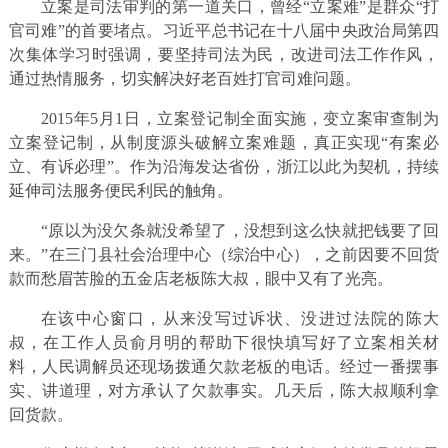
立案是司法审判的第一道关口，曾经“立案难”是群众“打
官司难”的首要堵点。习近平总书记在十八届中央政治局第四
次集体学习时强调，要坚持司法为民，改进司法工作作风，
通过热情服务，切实解决好老百姓打官司难问题。
2015年5月1日，立案登记制全面实施，变立案审查制为
立案登记制，从制度源头破解立案难题，真正实现“有案必
立、有诉必理”。作为沿海发达省份，浙江以此为契机，持续
延伸司法服务便民利民的触角。
“原以为没欠条就没希望了，没想到这么快就把钱要了回
来。”在三门县社会治理中心（综治中心），之前因要不回货
款而愁眉苦脸的五金店老板陈大叔，眼中又有了光亮。
在该中心窗口，从来没写过诉状、没进过法院的陈大
叔，在工作人员俞月明的帮助下很快填写好了立案相关材
料，人民调解员还现场拨通欠款老板的电话。经过一番摆事
实、讲道理，对方承认了欠款事实。几天后，陈大叔顺利拿
回货款。