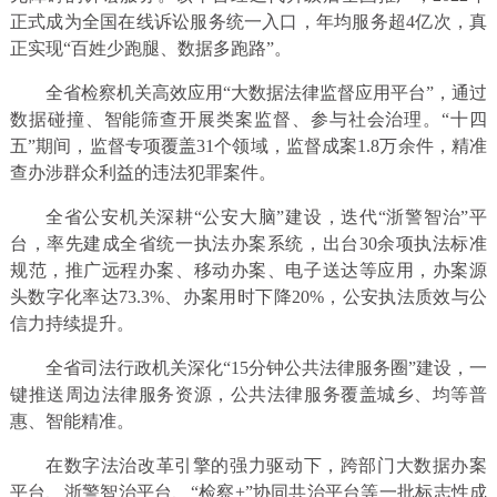
正式成为全国在线诉讼服务统一入口，年均服务超4亿次，真
正实现“百姓少跑腿、数据多跑路”。
全省检察机关高效应用“大数据法律监督应用平台”，通过
数据碰撞、智能筛查开展类案监督、参与社会治理。“十四
五”期间，监督专项覆盖31个领域，监督成案1.8万余件，精准
查办涉群众利益的违法犯罪案件。
全省公安机关深耕“公安大脑”建设，迭代“浙警智治”平
台，率先建成全省统一执法办案系统，出台30余项执法标准
规范，推广远程办案、移动办案、电子送达等应用，办案源
头数字化率达73.3%、办案用时下降20%，公安执法质效与公
信力持续提升。
全省司法行政机关深化“15分钟公共法律服务圈”建设，一
键推送周边法律服务资源，公共法律服务覆盖城乡、均等普
惠、智能精准。
在数字法治改革引擎的强力驱动下，跨部门大数据办案
平台、浙警智治平台、“检察+”协同共治平台等一批标志性成