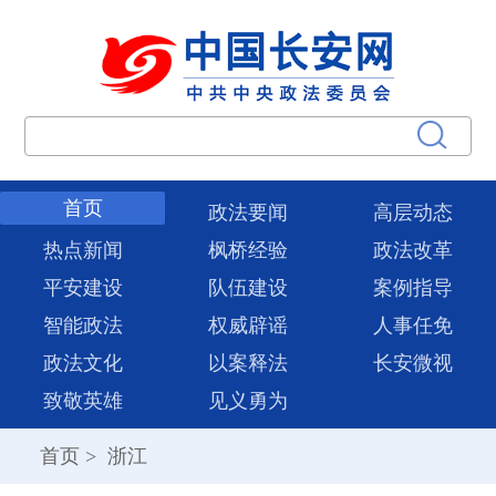
首页
政法要闻
高层动态
热点新闻
枫桥经验
政法改革
平安建设
队伍建设
案例指导
智能政法
权威辟谣
人事任免
政法文化
以案释法
长安微视
致敬英雄
见义勇为
首页
>
浙江