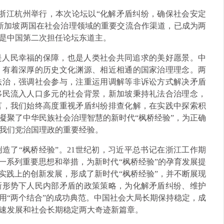
在浙江杭州举行，本次论坛以“化解矛盾纠纷，确保社会安定
新加坡两国在社会治理领域的重要交流合作渠道，已成为两
是中国第二次担任论坛东道主。
是人民幸福的保障，也是人类社会共同追求的美好愿景。中
，有着深厚的历史文化渊源、相近相通的国家治理理念。两
法治，强调社会参与，注重运用调解等非诉讼方式解决矛盾
移民流入人口多元的社会背景，新加坡秉持礼法合治理念，
言，我们始终高度重视矛盾纠纷排查化解，在实践中探索积
凝聚了中华民族社会治理智慧的新时代“枫桥经验”，为正确
我们党治国理政的重要经验。
造了“枫桥经验”。21世纪初，习近平总书记在浙江工作期
一系列重要思想和举措，为新时代“枫桥经验”的孕育发展提
实践上的创新发展，形成了新时代“枫桥经验”，并不断展现
新形势下人民内部矛盾的政策策略，为化解矛盾纠纷、维护
用“两个结合”的成功典范。中国社会大局长期保持稳定，成
速发展和社会长期稳定两大奇迹新篇章。