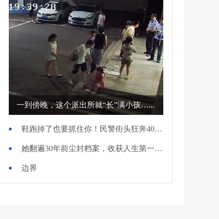
一到傍晚，这个派出所就“长”满小孩…...
鞋跑掉了也要抓住你！民警街头狂奔400米擒贼
她翻遍30年前尘封档案，收获人生第一面锦旗
边界