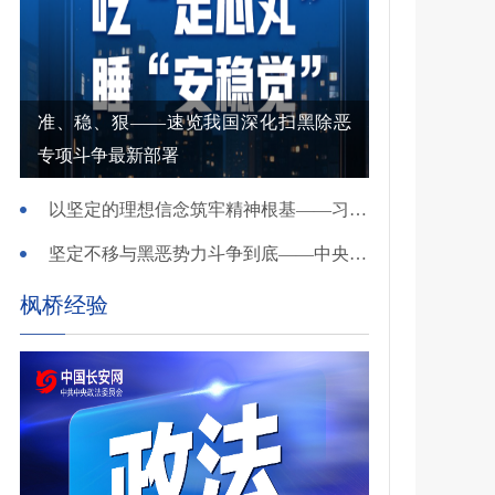
准、稳、狠——速览我国深化扫黑除恶
专项斗争最新部署
以坚定的理想信念筑牢精神根基——习近平党建思想理论品格系列述评之一
坚定不移与黑恶势力斗争到底——中央政法委负责同志就开展深化扫黑除恶专项斗争有关问题答记者问
枫桥经验