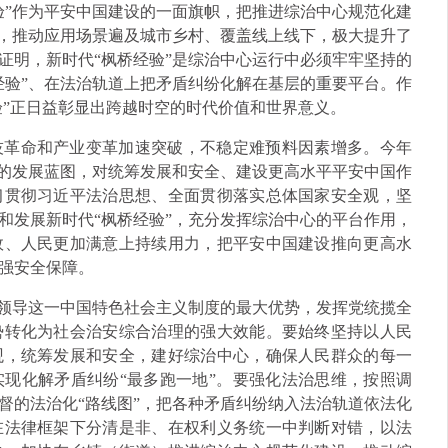
验”作为平安中国建设的一面旗帜，把推进综治中心规范化建
体，推动应用场景遍及城市乡村、覆盖线上线下，极大提升了
证明，新时代“枫桥经验”是综治中心运行中必须牢牢坚持的
经验”、在法治轨道上把矛盾纠纷化解在基层的重要平台。作
验”正日益彰显出跨越时空的时代价值和世界意义。
技革命和产业变革加速突破，不稳定难预料因素增多。今年
年的发展蓝图，对统筹发展和安全、建设更高水平平安中国作
习贯彻习近平法治思想、全面贯彻落实总体国家安全观，坚
和发展新时代“枫桥经验”，充分发挥综治中心的平台作用，
效、人民更加满意上持续用力，把平安中国建设推向更高水
强安全保障。
的领导这一中国特色社会主义制度的最大优势，发挥党统揽全
势转化为社会治安综合治理的强大效能。要始终坚持以人民
观，统筹发展和安全，建好综治中心，确保人民群众的每一
现化解矛盾纠纷“最多跑一地”。要强化法治思维，按照调
督的法治化“路线图”，把各种矛盾纠纷纳入法治轨道依法化
在法律框架下分清是非、在权利义务统一中判断对错，以法