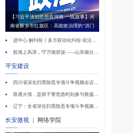
【习近平法治思想在河南·一线故事】河
南省新乡市红旗区：高能效治理的“洪门
密码”
进中心·解纠纷丨多方联动化纠纷 依法调解护农耕
抚海上风浪，守万顷碧波——山东烟台把矛盾化解在微澜未起时
平安建设
四川省深化扫黑除恶专项斗争视频会议召开 于立军出席并讲话
路遇火情，监狱干警危急时刻参与救援显身手！
辽宁：全省深化扫黑除恶专项斗争视频会议召开
长安微视
|
网络学院