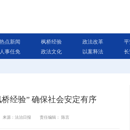
热点新闻
枫桥经验
政法改革
平
人事任免
政法文化
以案释法
长
桥经验” 确保社会安定有序
来源：法治日报
责任编辑： 陈言