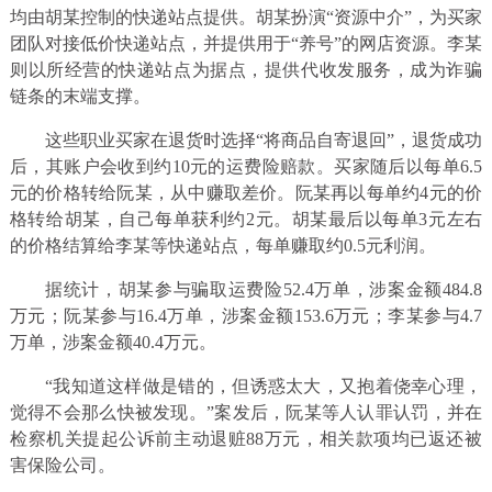
均由胡某控制的快递站点提供。胡某扮演“资源中介”，为买家
团队对接低价快递站点，并提供用于“养号”的网店资源。李某
则以所经营的快递站点为据点，提供代收发服务，成为诈骗
链条的末端支撑。
这些职业买家在退货时选择“将商品自寄退回”，退货成功
后，其账户会收到约10元的运费险赔款。买家随后以每单6.5
元的价格转给阮某，从中赚取差价。阮某再以每单约4元的价
格转给胡某，自己每单获利约2元。胡某最后以每单3元左右
的价格结算给李某等快递站点，每单赚取约0.5元利润。
据统计，胡某参与骗取运费险52.4万单，涉案金额484.8
万元；阮某参与16.4万单，涉案金额153.6万元；李某参与4.7
万单，涉案金额40.4万元。
“我知道这样做是错的，但诱惑太大，又抱着侥幸心理，
觉得不会那么快被发现。”案发后，阮某等人认罪认罚，并在
检察机关提起公诉前主动退赃88万元，相关款项均已返还被
害保险公司。