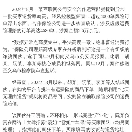
2024年8月，某互联网公司安全合作运营部捕捉到异常：
一批买家退货率畸高。经风控模型筛查，超过4000单风险订
单浮出水面。合作保险公司进一步核查确认，涉及虚假运费
险理赔的订单高达4680单，涉案金额5.6万余元。
“数据异常点高度集中，手法高度一致，绝非普通消费行
为。”保险公司理赔高级专家在分析后判断这是一个有组织的
诈骗团伙，遂于同年9月初向义乌市公安局报案。此后，胡
某、阮某、李某等核心成员相继落网。同年12月，案件移送
至义乌市检察院审查起诉。
经审查，2024年3月以来，胡某、阮某、李某等人结成团
伙，在购物平台专挑带有运费险的商品下单，随后利用“七天
无理由退货”规则将商品寄回，实则旨在骗取保险公司的运费
险赔偿。
该团伙分工明确，环环相扣，形成完整“产业链”。阮某负
责在网络上大肆招募“霞姐”“雪姐”“苹果”等买家团队（均另案
处理），指挥他们疯狂下单。买家填写的收货与退货地址，