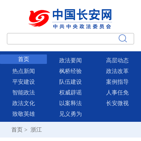
首页
政法要闻
高层动态
热点新闻
枫桥经验
政法改革
平安建设
队伍建设
案例指导
智能政法
权威辟谣
人事任免
政法文化
以案释法
长安微视
致敬英雄
见义勇为
首页
>
浙江