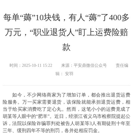
每单“薅”10块钱，有人“薅”了400多
万元，“职业退货人”盯上运费险赔
款
时间：2025-10-11 15:22
来源：平安鼎微信公众号
责任编
辑： 安羽
如今，不少网络商家为了增加订单，都会推出退货运费
险服务。万一买家需要退货，该保险就能承担退货运费，相
当于给买家消费吃了定心丸。然而，这笔小小的运费竟成了
胡某等人眼中的“肥羊”。近日，经浙江省义乌市检察院提起公
诉，法院以保险诈骗罪判处被告人胡某等3人有期徒刑十年至
三年、缓刑四年不等的刑罚，各并处相应罚金。