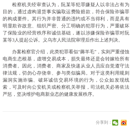
检察机关经审查认为，阮某等犯罪嫌疑人以非法占有为
目的，通过虚构退货事实骗取运费险赔款，符合保险诈骗罪
的构成要件。其行为并非普通的违约或不当得利，而是具有
明显欺诈故意、组织严密、分工明确的犯罪行为，严重破坏
了保险业的经营秩序和诚信基础，遂以涉嫌保险诈骗罪对阮
某等3人提起公诉。义乌市人民法院审理后作出上述判决。
办案检察官介绍，此类犯罪看似“薅羊毛”，实则严重侵蚀
电商生态根基，虚增交易成本，损失最终还是会转嫁给所有
消费者。因此，消费者、商家及快递从业人员应自觉遵守法
律法规，切勿心存侥幸、参与类似骗局。对于这类利用规则
漏洞实施诈骗、破坏诚信交易环境的行为，公众如发现线
索，可及时向公安机关或检察机关举报，司法机关必将依法
严惩，坚决维护电商新业态的健康发展秩序。
分享到：