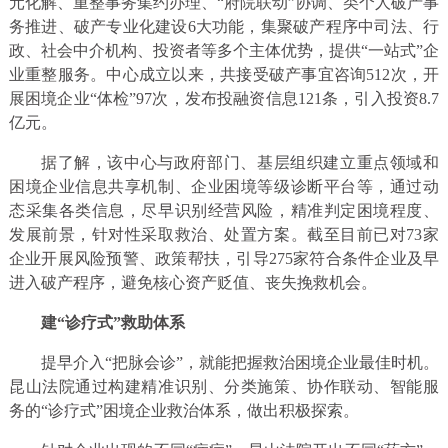
元化解、重整事务集约办理、“府院联动”协调、类个人破产事
务推进、破产专业化建设6大功能，集聚破产程序中司法、行
政、社会中介机构、投资者等多个主体优势，提供“一站式”企
业重整服务。中心成立以来，共接受破产事宜咨询512次，开
展困境企业“体检”97次，发布投融资信息121条，引入投资8.7
亿元。
据了解，该中心与政府部门、基层组织建立重点领域和
困境企业信息共享机制、企业困境等级诊断平台等，通过动
态采集各类信息，尽早识别经营风险，精准判定困境程度、
发展前景，针对性采取救治、处置方案。截至目前已对73家
企业开展风险预警、政策帮扶，引导275家符合条件企业及早
进入破产程序，避免核心资产贬值、丧失挽救机会。
建“诊疗式”救助体系
提早介入“把脉会诊”，就能把握救治困境企业最佳时机。
昆山法院通过构建精准识别、分类施策、协作联动、智能服
务的“诊疗式”困境企业救治体系，做出积极探索。