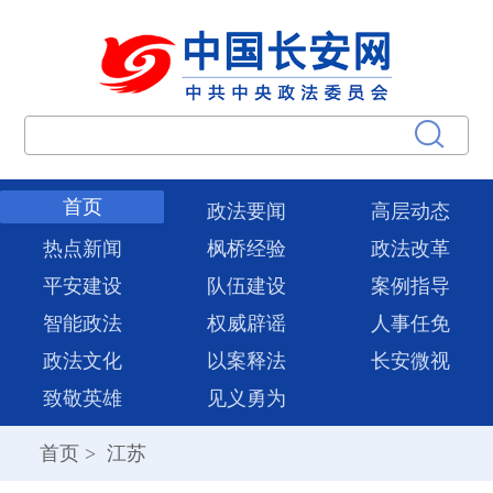
首页
政法要闻
高层动态
热点新闻
枫桥经验
政法改革
平安建设
队伍建设
案例指导
智能政法
权威辟谣
人事任免
政法文化
以案释法
长安微视
致敬英雄
见义勇为
首页
>
江苏