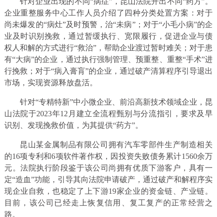
针对企业出现的不同“病症”，昆山法院开出不同“药方”。
企业重整服务中心工作人员介绍了四种分类处置方案：对于
尚未爆发的“病灶”及时预警，治“未病”；对于“小毛小病”的企
业及时识别挽救，通过暂缓执行、宽限履行，促进企业与债
权人和解的方式进行“救治”，帮助企业渡过暂时难关；对于患
有“大病”的企业，通过执行强制管理、预重整、重整“手术”进
行挽救；对于“病入膏肓”的企业，通过破产清算程序引导退出
市场，实现资源释放盘活。
针对“专精特新”中小微企业、前沿高新技术领域企业，昆
山法院于2023年12月建立全流程甄别与分流指引，要求及早
识别、发现挽救价值，为其提供“药方”。
昆山某金属制品有限公司拥有汽车零部件生产制造相关
的16项专利和6项软件著作权，因投资失败债务累计1560余万
元。法院执行阶段鉴于该公司尚拥有优质下游客户，具有一
定“造血”功能，引导其向法院申请破产，通过破产和解程序实
现企业自救，也稳定了上下游19家企业的资金链、产业链。
目前，该公司已经走上恢复信用、复工复产的正常经营之
路。