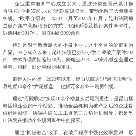
“企业重整服务中心成立以来，通过分类处置已累计挽
救‘生病’企业55家，办理周期缩短47天，带动化解了大量债务
纠纷。”欧平介绍说，2023年1月至2024年11月，昆山法院通
过破产集中化解债务的方式，化解诉讼及执行案件8660件、
诉前纠纷3917件、潜在纠纷3000余件。
特别是对于数量庞大的小微企业，这个平台的价值更为
凸显。中心成立以来，昆山法院已办结小微企业破产案件502
件，整体办理周期缩短56天，降幅达27%，43家小微企业通过
重整、和解、庭外重组脱困重生。
值得关注的是，2020年以来，昆山法院通过“府院联动”先
后处置10余个“烂尾楼盘”，化解万余名业主购房纠纷。
通过“府院联动”实现10余个楼盘从烂尾到重生，是昆山拯
救困境企业的一个缩影。推动金融机构为破产之后的企业提
供纾困融资、协调构建员工工资第三方垫付机制等，都是昆
山法院在推动企业脱困重生中的探索。
“通过‘执破融合’改革，在破产程序中强化效率意识，形