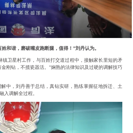
百姓和谐，磨破嘴皮跑断腿，值得！”刘丹认为。
横林镇卫星村工作，与百姓打交道过程中，接触家长里短的矛
有金刚钻，不揽瓷器活。”娴熟的法律知识及过硬的调解技巧
调解中，刘丹善于总结，真钻实研，熟练掌握征地拆迁、土
融入调解全过程。