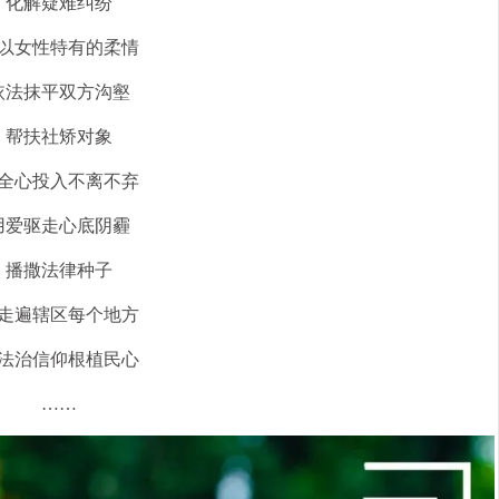
化解疑难纠纷
以女性特有的柔情
依法抹平双方沟壑
帮扶社矫对象
全心投入不离不弃
用爱驱走心底阴霾
播撒法律种子
走遍辖区每个地方
法治信仰根植民心
……