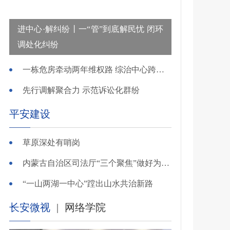
进中心·解纠纷丨一“管”到底解民忧 闭环
调处化纠纷
一栋危房牵动两年维权路 综治中心跨省寻鉴解民忧
先行调解聚合力 示范诉讼化群纷
平安建设
草原深处有哨岗
内蒙古自治区司法厅“三个聚焦”做好为民造福实事
“一山两湖一中心”蹚出山水共治新路
长安微视
|
网络学院