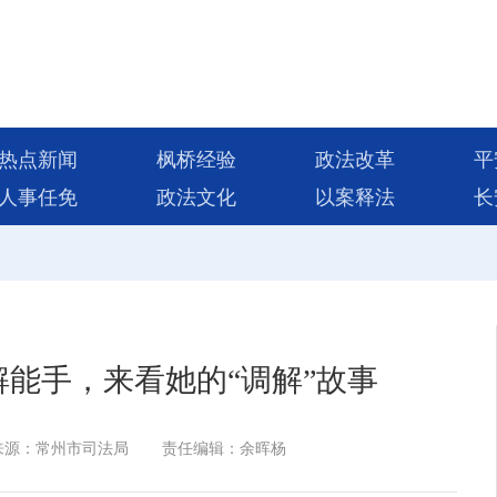
热点新闻
枫桥经验
政法改革
平
人事任免
政法文化
以案释法
长
解能手，来看她的“调解”故事
来源：常州市司法局
责任编辑：余晖杨