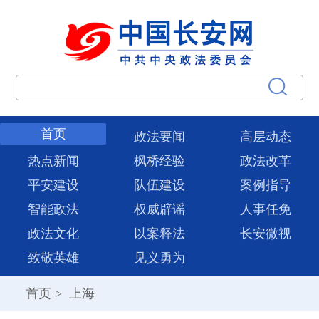
首页
政法要闻
高层动态
热点新闻
枫桥经验
政法改革
平安建设
队伍建设
案例指导
智能政法
权威辟谣
人事任免
政法文化
以案释法
长安微视
致敬英雄
见义勇为
首页
>
上海