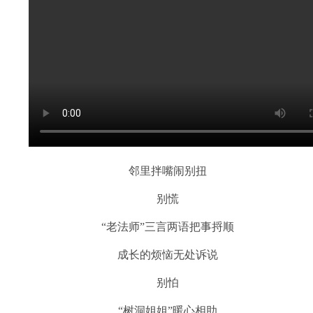
邻里拌嘴闹别扭
别慌
“老法师”三言两语把事捋顺
成长的烦恼无处诉说
别怕
“树洞姐姐”暖心相助