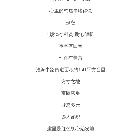
心里的憋屈事堵得慌
别愁
“烦恼存档员”耐心倾听
事事有回音
件件有着落
淮海中路街道面积约1.41平方公里
方寸之地
商圈密集
业态多元
游人如织
这里是红色初心始发地