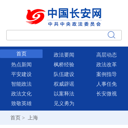
首页
政法要闻
高层动态
热点新闻
枫桥经验
政法改革
平安建设
队伍建设
案例指导
智能政法
权威辟谣
人事任免
政法文化
以案释法
长安微视
致敬英雄
见义勇为
首页
>
上海