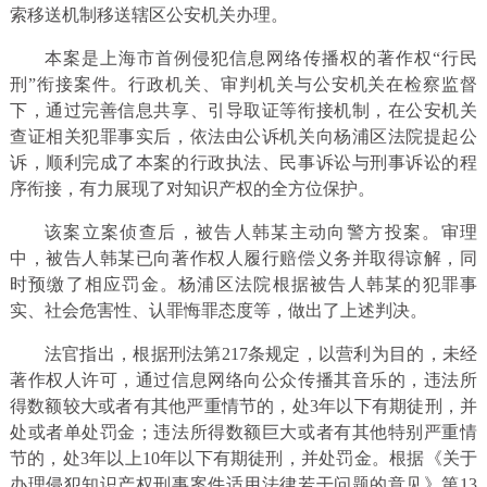
索移送机制移送辖区公安机关办理。
本案是上海市首例侵犯信息网络传播权的著作权“行民
刑”衔接案件。行政机关、审判机关与公安机关在检察监督
下，通过完善信息共享、引导取证等衔接机制，在公安机关
查证相关犯罪事实后，依法由公诉机关向杨浦区法院提起公
诉，顺利完成了本案的行政执法、民事诉讼与刑事诉讼的程
序衔接，有力展现了对知识产权的全方位保护。
该案立案侦查后，被告人韩某主动向警方投案。审理
中，被告人韩某已向著作权人履行赔偿义务并取得谅解，同
时预缴了相应罚金。杨浦区法院根据被告人韩某的犯罪事
实、社会危害性、认罪悔罪态度等，做出了上述判决。
法官指出，根据刑法第217条规定，以营利为目的，未经
著作权人许可，通过信息网络向公众传播其音乐的，违法所
得数额较大或者有其他严重情节的，处3年以下有期徒刑，并
处或者单处罚金；违法所得数额巨大或者有其他特别严重情
节的，处3年以上10年以下有期徒刑，并处罚金。根据《关于
办理侵犯知识产权刑事案件适用法律若干问题的意见》第13