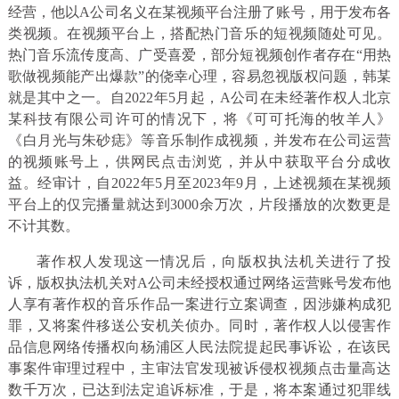
经营，他以A公司名义在某视频平台注册了账号，用于发布各
类视频。在视频平台上，搭配热门音乐的短视频随处可见。
热门音乐流传度高、广受喜爱，部分短视频创作者存在“用热
歌做视频能产出爆款”的侥幸心理，容易忽视版权问题，韩某
就是其中之一。自2022年5月起，A公司在未经著作权人北京
某科技有限公司许可的情况下，将《可可托海的牧羊人》
《白月光与朱砂痣》等音乐制作成视频，并发布在公司运营
的视频账号上，供网民点击浏览，并从中获取平台分成收
益。经审计，自2022年5月至2023年9月，上述视频在某视频
平台上的仅完播量就达到3000余万次，片段播放的次数更是
不计其数。
著作权人发现这一情况后，向版权执法机关进行了投
诉，版权执法机关对A公司未经授权通过网络运营账号发布他
人享有著作权的音乐作品一案进行立案调查，因涉嫌构成犯
罪，又将案件移送公安机关侦办。同时，著作权人以侵害作
品信息网络传播权向杨浦区人民法院提起民事诉讼，在该民
事案件审理过程中，主审法官发现被诉侵权视频点击量高达
数千万次，已达到法定追诉标准，于是，将本案通过犯罪线