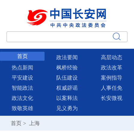
首页
政法要闻
高层动态
热点新闻
枫桥经验
政法改革
平安建设
队伍建设
案例指导
智能政法
权威辟谣
人事任免
政法文化
以案释法
长安微视
致敬英雄
见义勇为
首页
>
上海