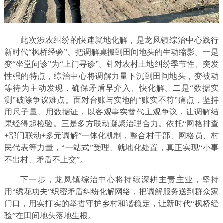
此次涉农纠纷的快速就地化解，是龙凤镇综治中心践行
新时代“枫桥经验”、把调解桌搬到田间地头的生动缩影。一是
变“坐堂问诊”为“上门寻诊”。针对农村土地纠纷季节性、突发
性强的特点，综治中心将调解力量下沉到田间地头，变被动
等待为主动发现，确保矛盾早介入、快化解。二是“数据实
测”破除争议难点。面对台账与实地的“账实不符”痛点，坚持
用尺子量、用数据证，以客观事实替代主观争议，让调解结
果经得起检验。三是多方联动凝聚治理合力。依托“网格排查
+部门联动+多元调解”一体化机制，整合村干部、网格员、村
民代表等力量，“一站式”受理、就地化处置，真正实现“小事
不出村、矛盾不上交”。
下一步，龙凤镇综治中心将持续深耕主责主业，坚持
用“绣花功夫”织密矛盾纠纷化解网络，把调解服务送到群众家
门口，用实打实的举措守护乡村和谐稳定，让新时代“枫桥经
验”在田间地头落地生根。