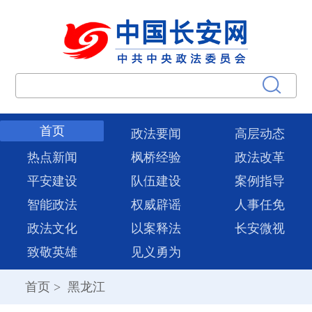
首页
政法要闻
高层动态
热点新闻
枫桥经验
政法改革
平安建设
队伍建设
案例指导
智能政法
权威辟谣
人事任免
政法文化
以案释法
长安微视
致敬英雄
见义勇为
首页
>
黑龙江