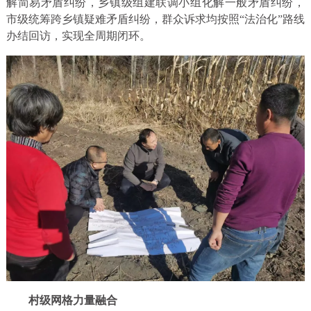
解简易矛盾纠纷，乡镇级组建联调小组化解一般矛盾纠纷，
市级统筹跨乡镇疑难矛盾纠纷，群众诉求均按照“法治化”路线
办结回访，实现全周期闭环。
村级网格力量融
合