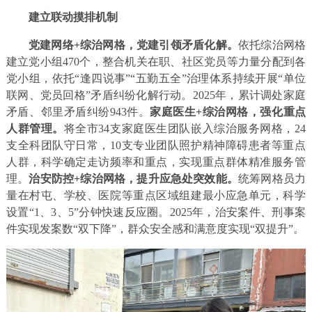
建立联动摸排机制
党建网络+综治网格，党建引领矛盾化解。
依托综治网格
建立党小组470个，整合机关在职、社区党员等力量分配到各
党小组，依托“逢四说事”“五勤五全”治理体系持续开展“单位
联网、党员回格”矛盾纠纷化解行动。2025年，累计调处家庭
矛盾、邻里矛盾纠纷943件。
家庭医生+综治网格，强化重点
人群管理。
将全市34支家庭医生团队嵌入综治服务网格，24
支全科团队守日常，10支专业团队照护精神障碍患者等重点
人群，科学确定走访频率和重点，实现重点群体精准服务管
理。
治安防控+综治网格，提升应急处突效能。
统筹网格员力
量在村屯、学校、医院等重点区域组建最小应急单元，科学
设置“1、3、5”分钟快速反应圈。2025年，治安案件、刑事案
件实现发案数“双下降”，群众安全感和满意度实现“双提升”。