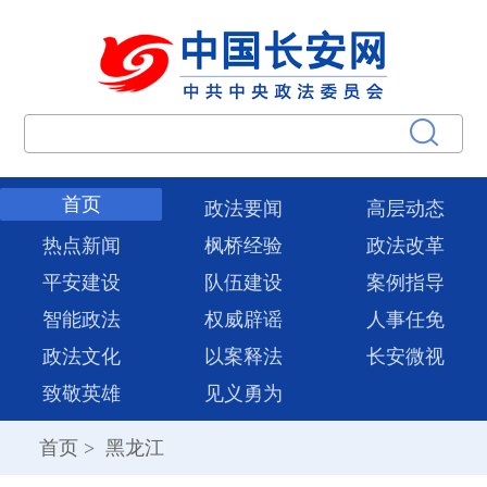
首页
政法要闻
高层动态
热点新闻
枫桥经验
政法改革
平安建设
队伍建设
案例指导
智能政法
权威辟谣
人事任免
政法文化
以案释法
长安微视
致敬英雄
见义勇为
首页
>
黑龙江