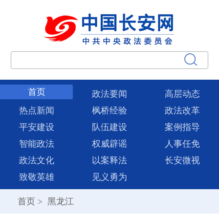
首页
政法要闻
高层动态
热点新闻
枫桥经验
政法改革
平安建设
队伍建设
案例指导
智能政法
权威辟谣
人事任免
政法文化
以案释法
长安微视
致敬英雄
见义勇为
首页
>
黑龙江