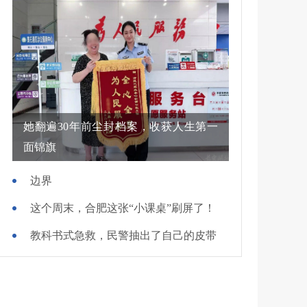
她翻遍30年前尘封档案，收获人生第一
面锦旗
边界
这个周末，合肥这张“小课桌”刷屏了！
教科书式急救，民警抽出了自己的皮带