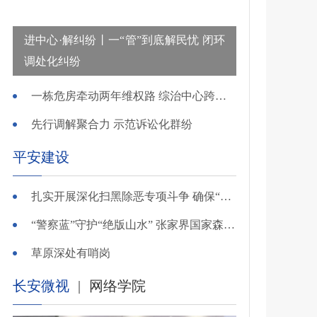
进中心·解纠纷丨一“管”到底解民忧 闭环
调处化纠纷
一栋危房牵动两年维权路 综治中心跨省寻鉴解民忧
先行调解聚合力 示范诉讼化群纷
平安建设
扎实开展深化扫黑除恶专项斗争 确保“全年全域平平安安、平平稳稳”——广东召开全省扫黑除恶专项斗争视频
“警察蓝”守护“绝版山水” 张家界国家森林公园景区派出所深化“生态警务”建设
草原深处有哨岗
长安微视
|
网络学院