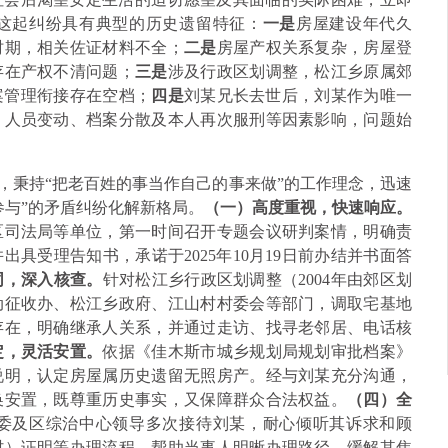
这起纠纷具有典型的历史遗留特征：
一是
房屋建设年代久
时期，相关佐证材料不全；
二是
房屋产权关系复杂，房屋登
存在产权不清问题；
三是
涉及行政区划调整，松江乡原属郊
案管理衔接存在空档；
四是
刘某兄长去世后，刘某作为唯一
、人员变动、档案分散及本人再次服刑等因素影响，问题始
，秉持“把老百姓的事当作自己的事来做”的工作理念，迅速
参与”的矛盾纠纷化解新格局。
（一）高度重视，快速响应。
区司法局等单位，第一时间召开专题会议研判案情，明确责
具受理告知书，承诺于2025年10月19日前办结并书面答
同，深入核查。
针对松江乡行政区划调整（2004年由郊区划
动征收办、松江乡政府、江山村村委会等部门，调取宅基地
存在，明确继承人关系，并通过走访、找寻老邻居、电话核
定，灵活安置。
依据《佳木斯市城乡规划局规划审批档案》
说明，认定房屋属历史遗留无照房产。经与刘某充分沟通，
换安置，既尊重历史事实，又保障群众合法权益。
（四）全
委及区综治中心领导多次接待刘某，耐心倾听其诉求和顾
村）证明等办理流程，帮助当事人明晰办理路径，缓解其焦