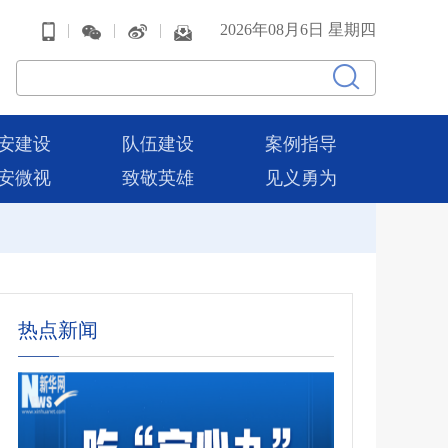
|
|
|
2026年08月6日 星期四
安建设
队伍建设
案例指导
安微视
致敬英雄
见义勇为
热点新闻