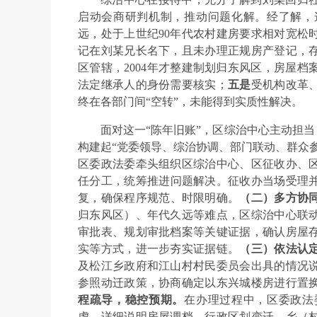
启动会商研判机制，推动问题化解。经了解，
远，处于上世纪90年代农村建房要求相对宽松
记在刘某兄长名下，且未办理正规房产登记，
区管辖，2004年才整建制划归东风区，房屋档
法定继承人的身份需要核实；
五是
受机构改革
终在各部门间“空转”，未能得到实质性解决。
面对这一“陈年旧账”，区综治中心主动担当
构建起“党委领导、综治协调、部门联动、群众
区委政法委牵头组织区综治中心、区征收办、
任分工，统筹推进问题解决。征收办当场受理并出
复，确保程序规范、时限明确。
（二）多方协
归东风区）、年代久远等难点，区综治中心联
审批表、规划审批档案等关键证据，确认房屋
实等方式，进一步夯实证据链。
（三）依法认
及松江乡政府和江山村村民委员会出具的情况
参照动迁政策，协商确定以东兴城楼房进行置
程疏导，稳控预期。
在办理过程中，区委政法
虑，详细说明房屋调档、行政区划变迁、乡（