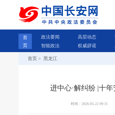
政法要闻
高层动态
首
页
智能政法
权威辟谣
首页
>
黑龙江
进中心·解纠纷 |十年
时间：2026-05-22 09:31