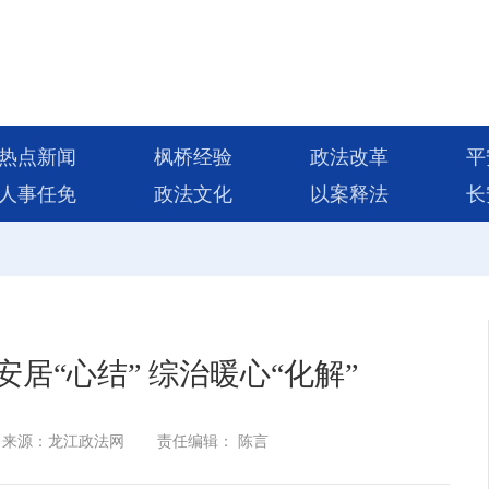
热点新闻
枫桥经验
政法改革
平
人事任免
政法文化
以案释法
长
安居“心结” 综治暖心“化解”
来源：龙江政法网
责任编辑： 陈言