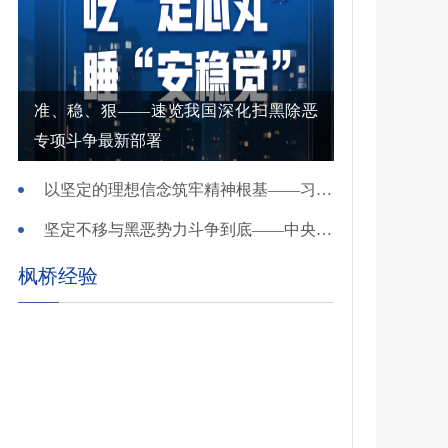
准、稳、狠——速览我国深化扫黑除恶
专项斗争最新部署
以坚定的理想信念筑牢精神根基——习近平党建思想理论品格系列述评之一
坚定不移与黑恶势力斗争到底——中央政法委负责同志就开展深化扫黑除恶专项斗争有关问题答记者问
枫桥经验