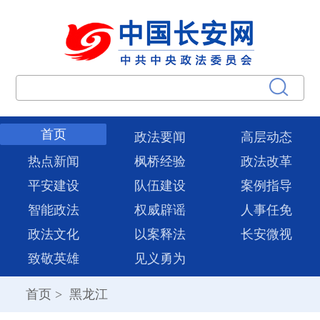
首页
政法要闻
高层动态
热点新闻
枫桥经验
政法改革
平安建设
队伍建设
案例指导
智能政法
权威辟谣
人事任免
政法文化
以案释法
长安微视
致敬英雄
见义勇为
首页
>
黑龙江