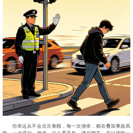
但幸运从不会次次眷顾，每一次侥幸，都在叠加事故风