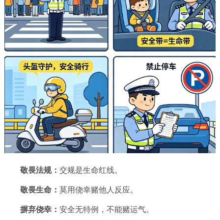
敬畏法规：
交规是生命红线。
敬畏生命：
莫用侥幸赌他人反应。
摒弃侥幸：
安全无特例，不能赌运气。