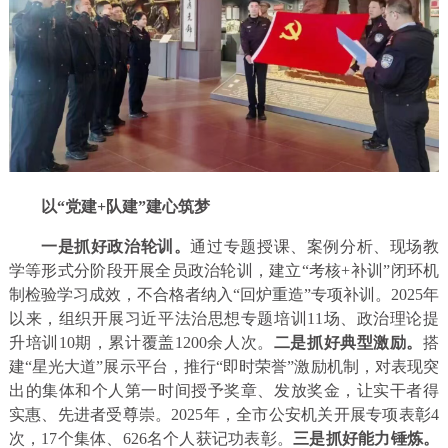
以“党建+队建”建心筑梦
一是抓好
政治轮训
。
通过专题授课、案例分析、现场教
学等形式分阶段开展全员政治轮训，建立“考核+补训”闭环机
制检验学习成效，不合格者纳入“回炉重造”专项补训。2025年
以来，组织开展习近平法治思想专题培训11场、政治理论提
升培训10期，累计覆盖1200余人次。
二是抓好
典型激励
。
搭
建“星光大道”展示平台，推行“即时荣誉”激励机制，对表现突
出的集体和个人第一时间授予奖章、发放奖金，让实干者得
实惠、先进者受尊崇。2025年，全市公安机关开展专项表彰4
次，17个集体、626名个人获记功表彰。
三是抓好能力
锤炼
。