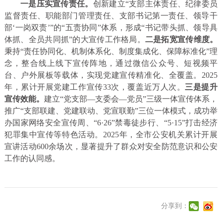
一是压实宣传责任。
创新建立“支部主体责任、纪律委员
监督责任、职能部门管理责任、支部书记第一责任、领导干
部‘一岗双责’”的“五责协同”体系，形成“书记带头抓、领导具
体抓、全员共同抓”的大宣传工作格局。
二是拓宽宣传维度。
秉持“责任协同化、机制体系化、制度集成化、保障标准化”理
念，整合线上线下宣传阵地，通过微信公众号、短视频平
台、户外展板等载体，实现党建宣传精准化、全覆盖。2025
年，累计开展党建工作宣传33次，覆盖近万人次。
三是提升
宣传效能。
建立“党支部—支委会—党员”三级一体宣传体系，
推广“支部联建、党建联动、党宣联勤”三位一体模式，成功举
办国家网络安全宣传周、“6·26”禁毒徒步行、“5·15”打击经济
犯罪集中宣传等特色活动。2025年，全市公安机关累计开展
宣讲活动600余场次，显著提升了群众对安全防范意识和公安
工作的认同感。
分享到：