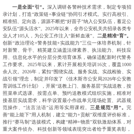
一是全面“引”。
深入调研各警种技术需求，制定专项招
录计划，打造“政策链+事业链”协同引才模式。实行高校引、
精准招、定向选，源源不断把“好苗子”纳入公安队伍，蓄足公
安队伍“源头活水”。2025年以来，全市公安机关共招录各类专
业人才105人，为公安工作注入“新鲜血液”。
二是精准“育”。
创新“政治理论+警务技能+实战能力”三位一体培养机制，针
对新警、骨干、精英建立涵盖法律素养、执法能力、科技应
用、信息化水平的分层分类培育体系，确保适配新时代警务
工作要求。2025年以来，累计开展相关培训16次，覆盖1000
余人次。2026年，紧扣“围绕实战、服务实战、实战检验、实
战引领”理念，制定并印发了《佳木斯市公安局2026年公安教
育训练工作计划》，开展“送教上门、服务基层”实战送教，按
照菜单式选课、按需点单、预约送教模式组织实施，精准对
接基层实战需求，科学设置最小作战单元现场处置、武器规
范操作、“法言法语”运用等实用课程。
三是规范“用”。
完
善“能上能下”用人机制，建立“能力+贡献”双维度评价标准，
推行“赛马制”选拔模式，构建“精神+物质”双轨激励体系，对
重大案件侦办、科技创新等领域表现突出者给予重奖表彰，