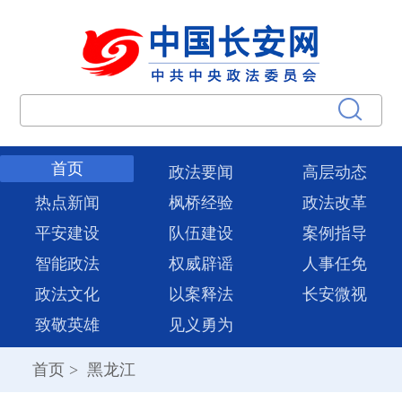
首页
政法要闻
高层动态
热点新闻
枫桥经验
政法改革
平安建设
队伍建设
案例指导
智能政法
权威辟谣
人事任免
政法文化
以案释法
长安微视
致敬英雄
见义勇为
首页
>
黑龙江