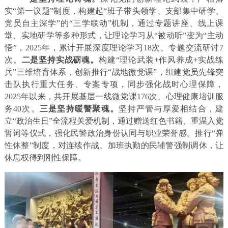
实“第一议题”制度，构建起“班子带头领学、支部集中研学、
党员自主深学”的“三学联动”机制，通过专题讲座、线上课
堂、实地研学等多种形式，让理论学习从“被动听”变为“主动
悟”，2025年，累计开展深度理论学习18次、专题交流研讨7
次。
二是坚持实战砺魂
。
构建“理论武装+作风养成+实战练
兵”三维培育体系，创新推行“战地微党课”，组建党员先锋突
击队执行重大任务、专案专项，同步强化战时心理保障，
2025年以来，共开展基层一线微党课176次、心理健康培训服
务40次。
三是坚持暖警聚魂
。
坚持严管与厚爱相结合，建
立“政治生日”全流程关爱机制，通过赠送红色书籍、重温入党
誓词等仪式，强化民警政治身份认同与职业荣誉感。推行“弹
性休整”制度，对连续作战、加班执勤的民辅警强制调休，让
休息权得到刚性保障。