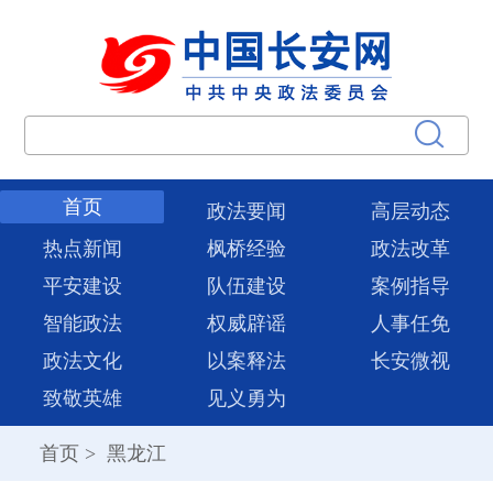
首页
政法要闻
高层动态
热点新闻
枫桥经验
政法改革
平安建设
队伍建设
案例指导
智能政法
权威辟谣
人事任免
政法文化
以案释法
长安微视
致敬英雄
见义勇为
首页
>
黑龙江