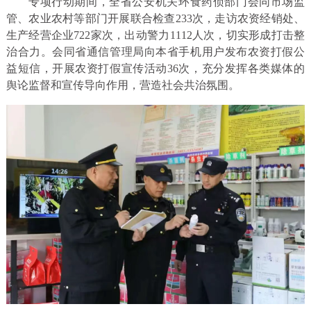
专项行动期间，全省公安机关环食药侦部门会同市场监
管、农业农村等部门开展联合检查233次，走访农资经销处、
生产经营企业722家次，出动警力1112人次，切实形成打击整
治合力。会同省通信管理局向本省手机用户发布农资打假公
益短信，开展农资打假宣传活动36次，充分发挥各类媒体的
舆论监督和宣传导向作用，营造社会共治氛围。