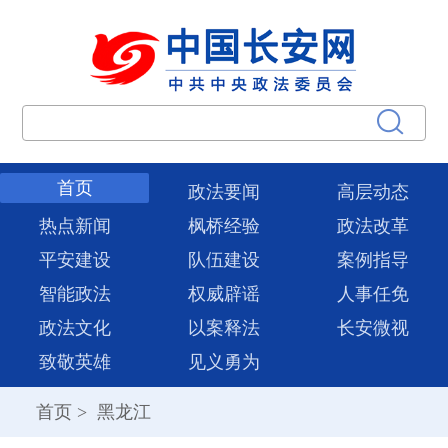
首页
政法要闻
高层动态
热点新闻
枫桥经验
政法改革
平安建设
队伍建设
案例指导
智能政法
权威辟谣
人事任免
政法文化
以案释法
长安微视
致敬英雄
见义勇为
首页
>
黑龙江