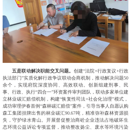
五是联动解决职能交叉问题。
创建“法院+行政复议+行政
执法部门”实质化解行政争议联动会商机制，推动解决问题50
余个，实现府院深度协同、高效联动。创新组建刑事、民
事、行政、执行“四合一”环资案件审判团队，联动多家单位建
立林业碳汇赔偿机制，构建“恢复性司法+社会化治理”模式，
成功审理伊春首例“森林碳汇赔偿”案件，引导当事人自愿认购
森工集团挂牌出售的林业碳汇90.67吨，精准弥补森林资源损
失，守护绿水青山。开展督促整治商砼企业违法占地破坏生
态环境公益诉讼专项监督，推动整改扬尘、废水等环境污染