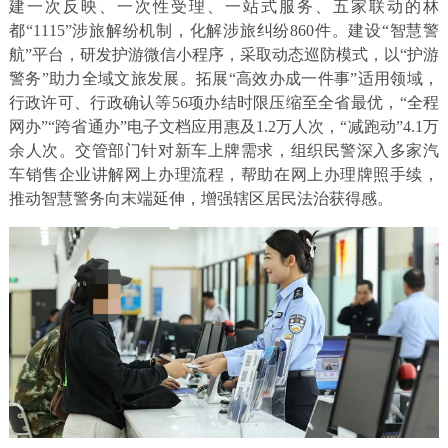
建一次反映、一次性受理、一站式服务、五家联动的林
都“1115”涉旅解纷机制，化解涉旅纠纷860件。建设“智慧警
航”平台，研发护游微信小程序，采取动态巡防模式，以“护游
警务”助力全域文旅发展。拓展“高效办成一件事”适用领域，
行政许可、行政确认等56项办结时限压缩至全省最优，“全程
网办”“跨省通办”电子文档应用惠及1.2万人次，“减跑动”4.1万
余人次。交管部门针对新车上牌需求，组织民警深入多家汽
车销售企业讲解网上办理流程，帮助在网上办理牌照手续，
推动智慧警务向末端延伸，增强辖区居民法治获得感。