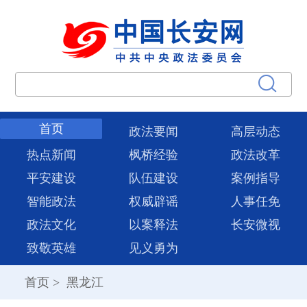
首页
政法要闻
高层动态
热点新闻
枫桥经验
政法改革
平安建设
队伍建设
案例指导
智能政法
权威辟谣
人事任免
政法文化
以案释法
长安微视
致敬英雄
见义勇为
首页
>
黑龙江