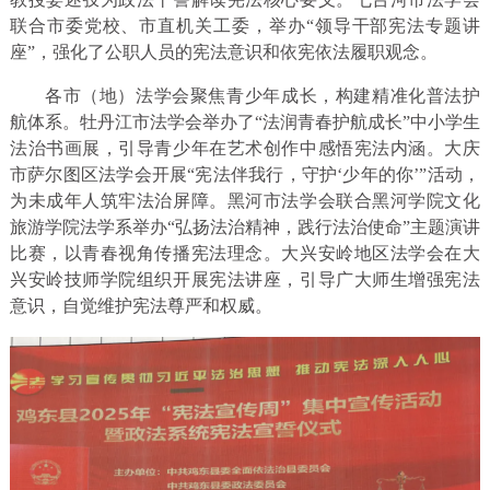
联合市委党校、市直机关工委，举办“领导干部宪法专题讲
座”，强化了公职人员的宪法意识和依宪依法履职观念。
各市（地）法学会聚焦青少年成长，构建精准化普法护
航体系。牡丹江市法学会举办了“法润青春护航成长”中小学生
法治书画展，引导青少年在艺术创作中感悟宪法内涵。大庆
市萨尔图区法学会开展“宪法伴我行，守护‘少年的你’”活动，
为未成年人筑牢法治屏障。黑河市法学会联合黑河学院文化
旅游学院法学系举办“弘扬法治精神，践行法治使命”主题演讲
比赛，以青春视角传播宪法理念。大兴安岭地区法学会在大
兴安岭技师学院组织开展宪法讲座，引导广大师生增强宪法
意识，自觉维护宪法尊严和权威。