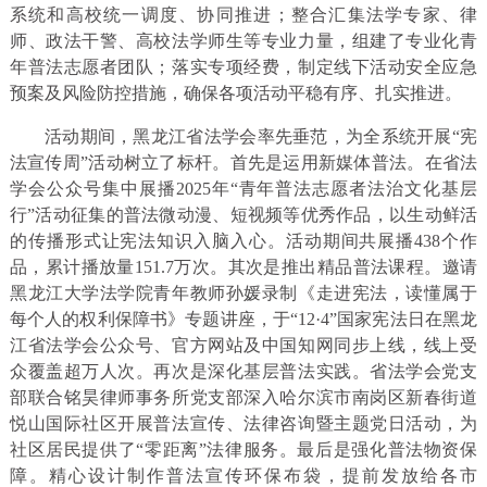
系统和高校统一调度、协同推进；整合汇集法学专家、律
师、政法干警、高校法学师生等专业力量，组建了专业化青
年普法志愿者团队；落实专项经费，制定线下活动安全应急
预案及风险防控措施，确保各项活动平稳有序、扎实推进。
活动期间，黑龙江省法学会率先垂范，为全系统开展“宪
法宣传周”活动树立了标杆。首先是运用新媒体普法。在省法
学会公众号集中展播2025年“青年普法志愿者法治文化基层
行”活动征集的普法微动漫、短视频等优秀作品，以生动鲜活
的传播形式让宪法知识入脑入心。活动期间共展播438个作
品，累计播放量151.7万次。其次是推出精品普法课程。邀请
黑龙江大学法学院青年教师孙媛录制《走进宪法，读懂属于
每个人的权利保障书》专题讲座，于“12·4”国家宪法日在黑龙
江省法学会公众号、官方网站及中国知网同步上线，线上受
众覆盖超万人次。再次是深化基层普法实践。省法学会党支
部联合铭昊律师事务所党支部深入哈尔滨市南岗区新春街道
悦山国际社区开展普法宣传、法律咨询暨主题党日活动，为
社区居民提供了“零距离”法律服务。最后是强化普法物资保
障。精心设计制作普法宣传环保布袋，提前发放给各市