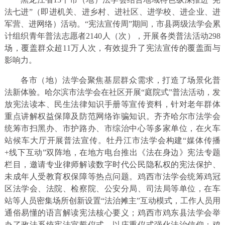
法七进”（即进机关、进乡村、进社区、进学校、进企业、进
军营、进网络）活动。“宪法宣传周”期间，市县两级法学会累
计组织青年普法志愿者2140人（次），开展各类普法活动298
场，覆盖群众超11万人次，有效提升了宪法宣传的覆盖面与
影响力。
各市（地）法学会聚焦基层群众需求，打造了场景化普
法新体验。哈尔滨市法学会在社区开展“庭院式”普法活动，发
放宪法读本、民生法律知识手册等宣传资料，针对老年群体
重点讲解权益保障及防范网络诈骗知识。齐齐哈尔市法学会
统筹市扫黑办、市护路办、市综治中心等多家单位，在火车
站候车大厅开展普法宣传。牡丹江市法学会构建“媒体传播
+线下互动”双阵地，在地方电台推出《法在身边》宪法专题
栏目，邀请专业律师解读数字时代公民隐私权的宪法保护、
未成年人受教育权保障等热点问题。鸡西市法学会统筹鸡冠
区法学会、法院、检察院、公安分局、司法局等单位，在车
站等人员密集场所创新设置“法治摊主”互动模式，工作人员用
通俗易懂的语言解读宪法核心要义；鸡西市鸡东县法学会举
办了政法系统宪法宣誓仪式，以庄重仪式强化法治信仰；鸡