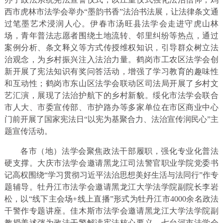
西市虎林市法学会举办“墨韵书香”法治书法展，让法律条文通
过笔墨艺术浸润人心。伊春市汤旺县法学会走进守虎山林
场，青年普法志愿者围绕土地流转、邻里纠纷等热点，通过
案例分析、条文释义等方式传授维权知识，引导群众树立法
治观念，为乡村振兴注入法治力量。鹤岗市工农区法学会创
新开展了宪法知识有奖问答活动，增强了学习教育的趣味性
和互动性；鹤岗市东山区法学会联动区司法局开展了乡村文
艺汇演，展现了法治护航下的乡村新貌。绥化市法学会联合
市人大、市委宣传部、市护路办等多家单位在市区商业中心
门前开展了国家宪法日“以宪为基聚合力、法治宣传润民心”主
题宣传活动。
各市（地）法学会聚焦政法干部履职，强化专业化普法
硬支撑。大庆市法学会邀请黑龙江司法警官职业学院党委书
记高权围绕“学习贯彻习近平法治思想美好生活与法同行”作专
题辅导。牡丹江市法学会邀请黑龙江大学法学院副院长李岩
松，以“线下主会场+线上直播”形式为牡丹江市4000余名政法
干警作专题讲座。佳木斯市法学会邀请黑龙江大学法学院副
教授姜述弢为政法干警解读宪法核心要义。七台河市法学会