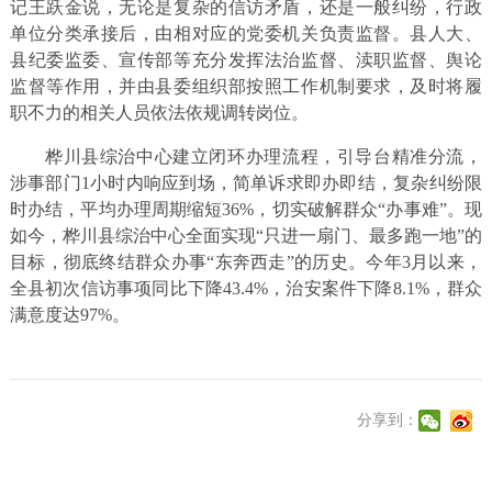
记王跃金说，无论是复杂的信访矛盾，还是一般纠纷，行政
单位分类承接后，由相对应的党委机关负责监督。县人大、
县纪委监委、宣传部等充分发挥法治监督、渎职监督、舆论
监督等作用，并由县委组织部按照工作机制要求，及时将履
职不力的相关人员依法依规调转岗位。
桦川县综治中心建立闭环办理流程，引导台精准分流，
涉事部门1小时内响应到场，简单诉求即办即结，复杂纠纷限
时办结，平均办理周期缩短36%，切实破解群众“办事难”。现
如今，桦川县综治中心全面实现“只进一扇门、最多跑一地”的
目标，彻底终结群众办事“东奔西走”的历史。今年3月以来，
全县初次信访事项同比下降43.4%，治安案件下降8.1%，群众
满意度达97%。
分享到：