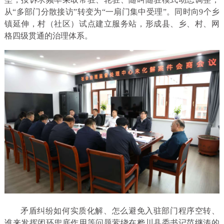
从“多部门分散接访”转变为“一扇门集中受理”。同时向9个乡
镇延伸，村（社区）试点建立服务站，形成县、乡、村、网
格四级贯通的治理体系。
矛盾纠纷如何实质化解、怎么避免入驻部门程序空转、
谁来发挥闭环兜底作用等问题萦绕在桦川县委书记范继涛的