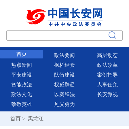
首页
政法要闻
高层动态
热点新闻
枫桥经验
政法改革
平安建设
队伍建设
案例指导
智能政法
权威辟谣
人事任免
政法文化
以案释法
长安微视
致敬英雄
见义勇为
首页
>
黑龙江