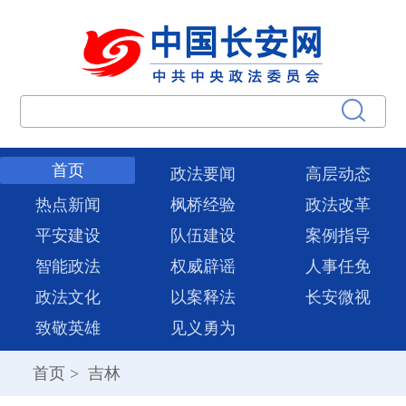
首页
政法要闻
高层动态
热点新闻
枫桥经验
政法改革
平安建设
队伍建设
案例指导
智能政法
权威辟谣
人事任免
政法文化
以案释法
长安微视
致敬英雄
见义勇为
首页
>
吉林