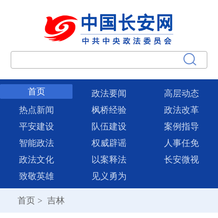
首页
政法要闻
高层动态
热点新闻
枫桥经验
政法改革
平安建设
队伍建设
案例指导
智能政法
权威辟谣
人事任免
政法文化
以案释法
长安微视
致敬英雄
见义勇为
首页
>
吉林