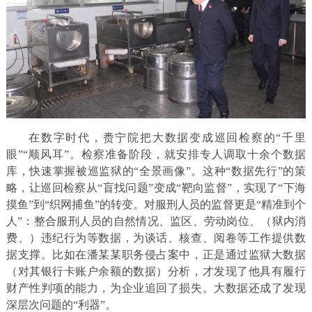
在数字时代，赉宁院把大数据变成巡回检察的“千里
眼”“顺风耳”。检察准备阶段，就安排专人调取十余个数据
库，快速掌握被巡监狱的“全景画像”。这种“数据先行”的策
略，让巡回检察从“盲找问题”变成“靶向监督”，实现了“下海
摸鱼”到“织网捕鱼”的转变。对服刑人员的监督更是“精准到个
人”：整合服刑人员的自然情况、监区、劳动岗位、（狱内消
费、）违纪行为等数据，为谈话、核查、阅卷等工作提供数
据支撑。比如在潘某某职务侵占案中，正是通过监狱大数据
（对其银行卡账户余额的数据）分析，才发现了他具有履行
财产性判项的能力，为企业追回了损失。大数据还成了发现
深层次问题的“利器”。