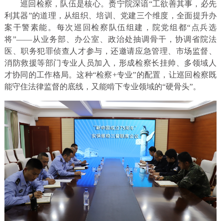
巡回检察，队伍是核心。赉宁院深谙“工欲善其事，必先
利其器”的道理，从组织、培训、党建三个维度，全面提升办
案干警素能。每次巡回检察队伍组建，院党组都“点兵选
将”——从业务部、办公室、政治处抽调骨干，协调省院法
医、职务犯罪侦查人才参与，还邀请应急管理、市场监督、
消防救援等部门专业人员加入，形成检察长挂帅、多领域人
才协同的工作格局。这种“检察+专业”的配置，让巡回检察既
能守住法律监督的底线，又能啃下专业领域的“硬骨头”。