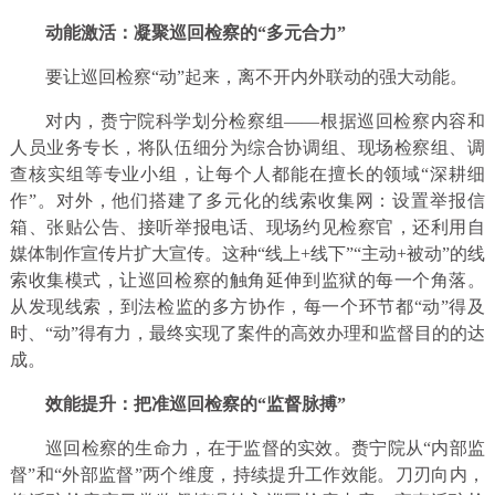
动能激活：凝聚巡回检察的“多元合力”
要让巡回检察“动”起来，离不开内外联动的强大动能。
对内，赉宁院科学划分检察组——根据巡回检察内容和
人员业务专长，将队伍细分为综合协调组、现场检察组、调
查核实组等专业小组，让每个人都能在擅长的领域“深耕细
作”。对外，他们搭建了多元化的线索收集网：设置举报信
箱、张贴公告、接听举报电话、现场约见检察官，还利用自
媒体制作宣传片扩大宣传。这种“线上+线下”“主动+被动”的线
索收集模式，让巡回检察的触角延伸到监狱的每一个角落。
从发现线索，到法检监的多方协作，每一个环节都“动”得及
时、“动”得有力，最终实现了案件的高效办理和监督目的的达
成。
效能提升：把准巡回检察的“监督脉搏”
巡回检察的生命力，在于监督的实效。赉宁院从“内部监
督”和“外部监督”两个维度，持续提升工作效能。刀刃向内，