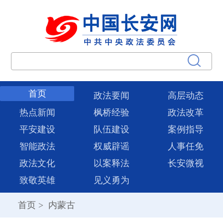
首页
政法要闻
高层动态
热点新闻
枫桥经验
政法改革
平安建设
队伍建设
案例指导
智能政法
权威辟谣
人事任免
政法文化
以案释法
长安微视
致敬英雄
见义勇为
首页
>
内蒙古