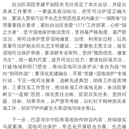
自治区高院李建平副院长充分肯定了本次会议，并提出
具体工作要求：一要提高政治站位，把牢司法护湿正确方
向，要深入贯彻习近平生态文明思想及对内蒙古“一湖两海”治
理重要指示要求，紧扣自治区党委“1571”工作部署，心怀“国
之大者”，坚守湿地保护政治责任，坚持最严格制度、最严密
法治，将司法保护贯穿湿地修复、治理、利用全过程，以高
质量司法护航全区生态文明建设。二要聚焦主责主业，做实
湿地司法保护举措，要深耕专业审判，坚持“预防优先、修复
为主”，统一裁判尺度，提升司法公信力；要强化区域共治，
打破地域和部门壁垒，推动湿地司法保护从“各自为战”转
向“协同作战”；要深化党建融合，开展“党建+湿地保护”专项
行动，下沉一线司法服务，选树先进典型，助推工作提质增
效。三要压实工作责任，推动各项工作落地见效，各法院要
树立“一盘棋”思想，细化责任台账、层层压实任务。坚持问
题、目标、结果导向，从严督导考核，以钉钉子精神抓实各
项工作，切实守护内蒙古大美湿地与绿水青山。
下一步，巴彦淖尔中院将落地协作协议内容，持续做实
乌梁素海、湿地司法保护，常态化开展联合办案、生态修