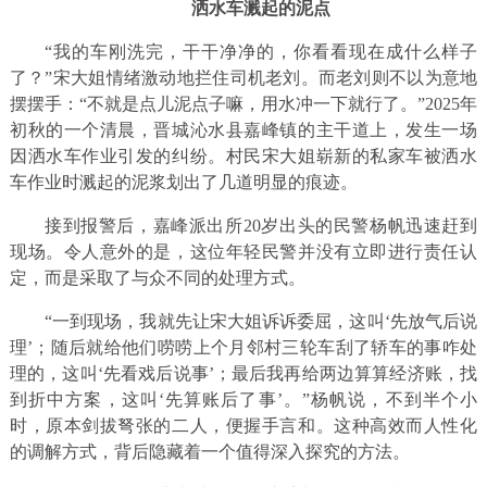
洒水车溅起的泥点
“我的车刚洗完，干干净净的，你看看现在成什么样子
了？”宋大姐情绪激动地拦住司机老刘。而老刘则不以为意地
摆摆手：“不就是点儿泥点子嘛，用水冲一下就行了。”2025年
初秋的一个清晨，晋城沁水县嘉峰镇的主干道上，发生一场
因洒水车作业引发的纠纷。村民宋大姐崭新的私家车被洒水
车作业时溅起的泥浆划出了几道明显的痕迹。
接到报警后，嘉峰派出所20岁出头的民警杨帆迅速赶到
现场。令人意外的是，这位年轻民警并没有立即进行责任认
定，而是采取了与众不同的处理方式。
“一到现场，我就先让宋大姐诉诉委屈，这叫‘先放气后说
理’；随后就给他们唠唠上个月邻村三轮车刮了轿车的事咋处
理的，这叫‘先看戏后说事’；最后我再给两边算算经济账，找
到折中方案，这叫‘先算账后了事’。”杨帆说，不到半个小
时，原本剑拔弩张的二人，便握手言和。这种高效而人性化
的调解方式，背后隐藏着一个值得深入探究的方法。