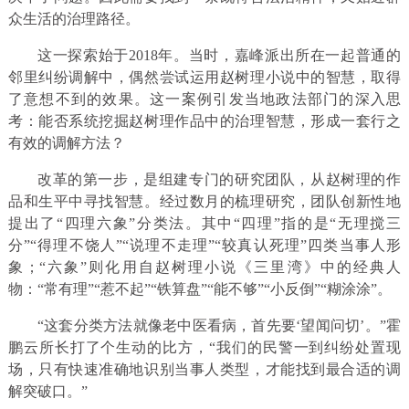
众生活的治理路径。
这一探索始于2018年。当时，嘉峰派出所在一起普通的
邻里纠纷调解中，偶然尝试运用赵树理小说中的智慧，取得
了意想不到的效果。这一案例引发当地政法部门的深入思
考：能否系统挖掘赵树理作品中的治理智慧，形成一套行之
有效的调解方法？
改革的第一步，是组建专门的研究团队，从赵树理的作
品和生平中寻找智慧。经过数月的梳理研究，团队创新性地
提出了“四理六象”分类法。其中“四理”指的是“无理搅三
分”“得理不饶人”“说理不走理”“较真认死理”四类当事人形
象；“六象”则化用自赵树理小说《三里湾》中的经典人
物：“常有理”“惹不起”“铁算盘”“能不够”“小反倒”“糊涂涂”。
“这套分类方法就像老中医看病，首先要‘望闻问切’。”霍
鹏云所长打了个生动的比方，“我们的民警一到纠纷处置现
场，只有快速准确地识别当事人类型，才能找到最合适的调
解突破口。”