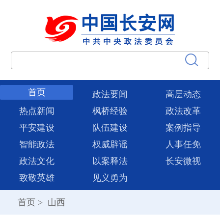
首页
政法要闻
高层动态
热点新闻
枫桥经验
政法改革
平安建设
队伍建设
案例指导
智能政法
权威辟谣
人事任免
政法文化
以案释法
长安微视
致敬英雄
见义勇为
首页
>
山西