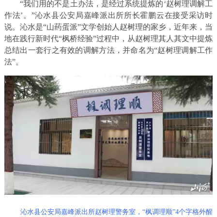
“我们用的不是土办法，是经过系统提炼的‘赵树理调解工
作法’。”沁水县公安局嘉峰派出所所长霍鹏云在接受采访时
说。沁水是“山药蛋派”文学创始人赵树理的家乡，近年来，当
地在践行新时代“枫桥经验”过程中，从赵树理其人其文中提炼
总结出一套行之有效的调解方法，并命名为“赵树理调解工作
法”。
沁水县公安局嘉峰派出所赵树理警务室，“枫调理顺”4个字格外醒