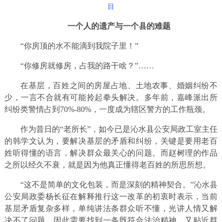
目
一个人的遗产与一个县的难题
“你房顶的水不能滴到我院子里！”
“你修房就修房，占我的路干啥？”……
在基层，百姓之间的房屋占地、土地农事、婚姻纠纷不
少，一言不合就有可能拎起拳头解决。多年前，嘉峰派出所
纠纷类警情占到70%-80%，一度成为辖区警方的工作瓶颈。
作为昔日的“老所长”，如今已是沁水县公安局政工室主任
的韩学文认为，要解决基层的矛盾和纠纷，关键是要用老百
姓听得懂的语言，解决群众最关心的问题。而赵树理的作品
之所以经久不衰，就是因为他真正懂得老百姓的所思所想。
“这不是简单的文化包装，而是深刻的精神契合。”沁水县
公安局政委杨长征在解释推行这一改革的初衷时表示，当前
基层矛盾复杂多样，单纯讲法条群众听不懂，光讲人情又解
决不了问题。因此需要找到一条既符合法治精神，又贴近群