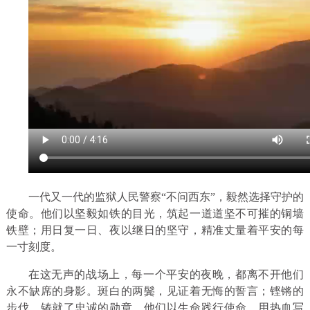
一代又一代的监狱人民警察“不问西东”，毅然选择守护的
使命。他们以坚毅如铁的目光，筑起一道道坚不可摧的铜墙
铁壁；用日复一日、夜以继日的坚守，精准丈量着平安的每
一寸刻度。
在这无声的战场上，每一个平安的夜晚，都离不开他们
永不缺席的身影。斑白的两鬓，见证着无悔的誓言；铿锵的
步伐，铸就了忠诚的勋章。他们以生命践行使命，用热血写