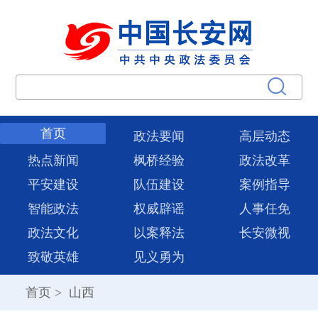
首页
政法要闻
高层动态
热点新闻
枫桥经验
政法改革
平安建设
队伍建设
案例指导
智能政法
权威辟谣
人事任免
政法文化
以案释法
长安微视
致敬英雄
见义勇为
首页
>
山西