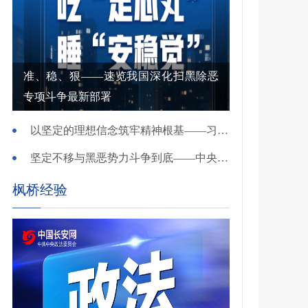
准、稳、狠——速览我国深化扫黑除恶
专项斗争最新部署
以坚定的理想信念筑牢精神根基——习近平党建思想理论品格系列述评之一
坚定不移与黑恶势力斗争到底——中央政法委负责同志就开展深化扫黑除恶专项斗争有关问题答记者问
枫桥经验