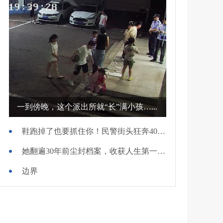
一到傍晚，这个派出所就“长”满小孩…...
鞋跑掉了也要抓住你！民警街头狂奔400米擒贼
她翻遍30年前尘封档案，收获人生第一面锦旗
边界