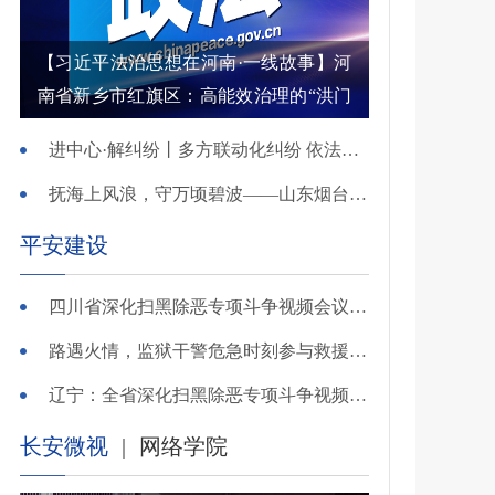
【习近平法治思想在河南·一线故事】河
南省新乡市红旗区：高能效治理的“洪门
密码”
进中心·解纠纷丨多方联动化纠纷 依法调解护农耕
抚海上风浪，守万顷碧波——山东烟台把矛盾化解在微澜未起时
平安建设
四川省深化扫黑除恶专项斗争视频会议召开 于立军出席并讲话
路遇火情，监狱干警危急时刻参与救援显身手！
辽宁：全省深化扫黑除恶专项斗争视频会议召开
长安微视
|
网络学院