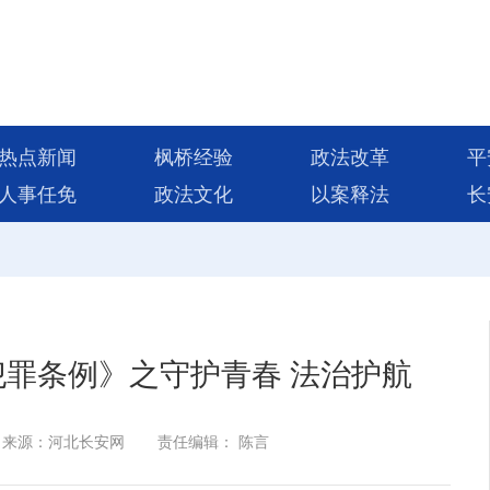
热点新闻
枫桥经验
政法改革
平
人事任免
政法文化
以案释法
长
罪条例》之守护青春 法治护航
来源：河北长安网
责任编辑： 陈言