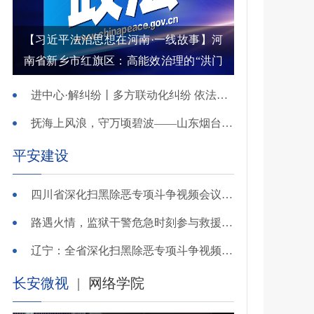
【习近平法治思想在河南·一线故事】河
南省新乡市红旗区：高能效治理的“洪门
密码”
进中心·解纠纷丨多方联动化纠纷 依法调解护农耕
抚海上风浪，守万顷碧波——山东烟台把矛盾化解在微澜未起时
平安建设
四川省深化扫黑除恶专项斗争视频会议召开 于立军出席并讲话
路遇火情，监狱干警危急时刻参与救援显身手！
辽宁：全省深化扫黑除恶专项斗争视频会议召开
长安微视
|
网络学院