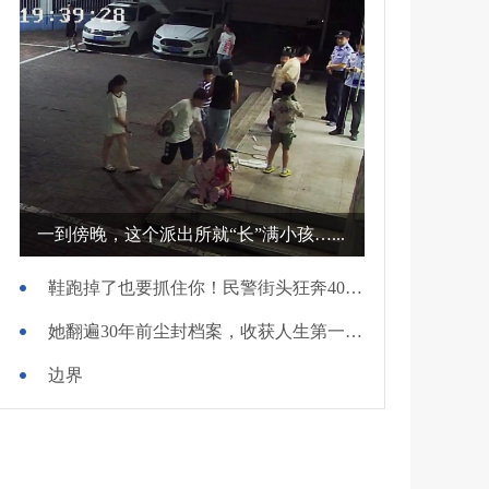
一到傍晚，这个派出所就“长”满小孩…...
鞋跑掉了也要抓住你！民警街头狂奔400米擒贼
她翻遍30年前尘封档案，收获人生第一面锦旗
边界