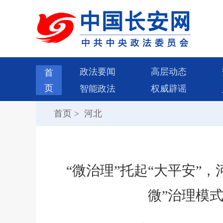
政法要闻
高层动态
首
页
智能政法
权威辟谣
首页
>
河北
“微治理”托起“大平安”
微”治理模