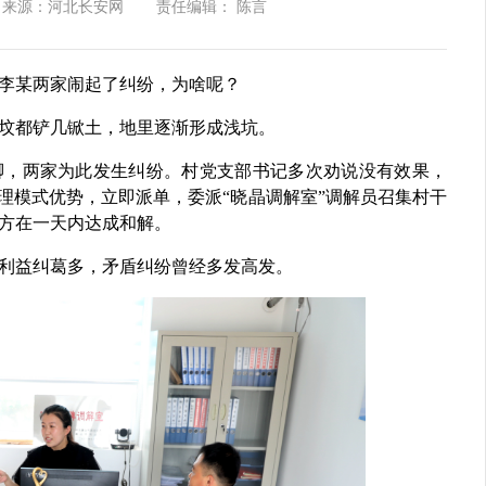
来源：河北长安网
责任编辑： 陈言
李某两家闹起了纠纷，为啥呢？
坟都铲几锨土，地里逐渐形成浅坑。
脚，两家为此发生纠纷。村党支部书记多次劝说没有效果，
理模式优势，立即派单，委派“晓晶调解室”调解员召集村干
方在一天内达成和解。
利益纠葛多，矛盾纠纷曾经多发高发。