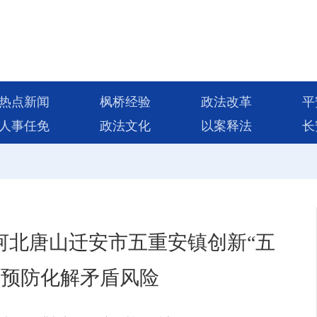
热点新闻
枫桥经验
政法改革
平
人事任免
政法文化
以案释法
长
，河北唐山迁安市五重安镇创新“五
式预防化解矛盾风险