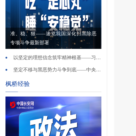
准、稳、狠——速览我国深化扫黑除恶
专项斗争最新部署
以坚定的理想信念筑牢精神根基——习近平党建思想理论品格系列述评之一
坚定不移与黑恶势力斗争到底——中央政法委负责同志就开展深化扫黑除恶专项斗争有关问题答记者问
枫桥经验