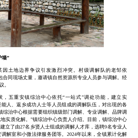
护墙”
和邹某因土地边界争议引发激烈冲突。村级调解队的老邹依
照承包合同现场丈量，邀请镇自然资源所专业人员参与调解。经
议。
状，五重安镇综治中心依托“一站式”调处功能，建立实
由乡贤能人、返乡成功人士等人员组成的调解队伍，对出现的各
由镇综治中心根据需要组织镇级部门调解、专业调解、品牌调
就地实质化解。”镇综治中心负责人介绍。目前，镇综治中心
建立了由27名乡贤人士组成的调解人才库，选聘9名专业人
调解室和小微法律服务团等。2024年以来，全镇累计化解