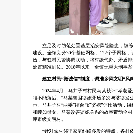
立足及时防范处置基层治安风险隐患，镇综
建设。全镇划分30个基础网格、122个子网格，
伍，与驻村民警协调联动，将村级代办、矛盾排
处置精准到位。2018年以来，全镇无重大刑事
建立村民“微诚信”制度，调准乡风文明“风
2024年4月，马井子村村民马某获评“孝
咱不能落后。”马某曾因婆媳矛盾多次与婆婆发生
示。马井子村“两委”结合“好婆媳”评比活动，
和睦如母女。马某改善婆媳关系的故事带动全村1
评市级文明村。
“针对农村邻里家庭纠纷多发的特点，各村