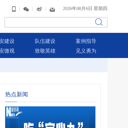
|
|
|
2026年08月6日 星期四
安建设
队伍建设
案例指导
安微视
致敬英雄
见义勇为
热点新闻