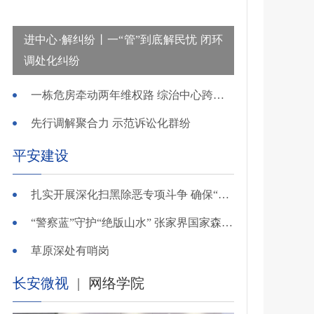
进中心·解纠纷丨一“管”到底解民忧 闭环
调处化纠纷
一栋危房牵动两年维权路 综治中心跨省寻鉴解民忧
先行调解聚合力 示范诉讼化群纷
平安建设
扎实开展深化扫黑除恶专项斗争 确保“全年全域平平安安、平平稳稳”——广东召开全省扫黑除恶专项斗争视频
“警察蓝”守护“绝版山水” 张家界国家森林公园景区派出所深化“生态警务”建设
草原深处有哨岗
长安微视
|
网络学院