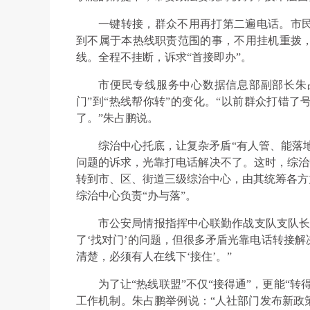
一键转接，群众不用再打第二遍电话。市
到不属于本热线职责范围的事，不用挂机重拨
线。全程不挂断，诉求“首接即办”。
市便民专线服务中心数据信息部副部长朱占
门”到“热线帮你转”的变化。“以前群众打错
了。”朱占鹏说。
综治中心托底，让复杂矛盾“有人管、能落地
问题的诉求，光靠打电话解决不了。这时，综治中
转到市、区、街道三级综治中心，由其统筹各方
综治中心负责“办与落”。
市公安局情报指挥中心联勤作战支队支队长王
了‘找对门’的问题，但很多矛盾光靠电话转接
清楚，必须有人在线下‘接住’。”
为了让“热线联盟”不仅“接得通”，更能“
工作机制。朱占鹏举例说：“人社部门发布新政