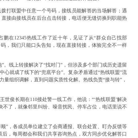
民拨打联盟中任意一个号码，接线员能解答的当场解答；遇
，直接由接线员在后台点击转接，电话便无缝切换到职能热
鹏在12345热线工作了近十年，见证了从“群众自己找部
了号码，我们只能口头告知，现在直接转接，体验完全不一样
”。线上转接解决了“找对门”，但涉及多个部门或历史遗留
心就成了线下的“兜底平台”。复杂矛盾通过“热线联盟”流
力量组织调解，直到问题实质性化解。热线负责“接与转”，
世俊长期在110接处警一线工作，他说：“‘热线联盟’解决
解决不了，就像邻里纠纷、噪音扰民、停车占位，电话里说不
转得顺”，各成员单位建立了会商通报、联合处置、盯办反馈等
策后，每周都会和我们共享咨询热点，双方同步优化解答口