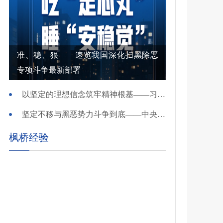
准、稳、狠——速览我国深化扫黑除恶
专项斗争最新部署
以坚定的理想信念筑牢精神根基——习近平党建思想理论品格系列述评之一
坚定不移与黑恶势力斗争到底——中央政法委负责同志就开展深化扫黑除恶专项斗争有关问题答记者问
枫桥经验