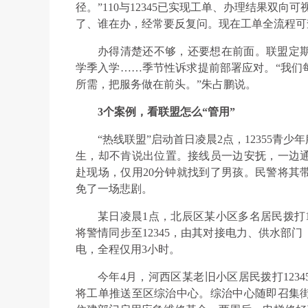
径。”110与12345已实现工单、办理结果双
了、谁在办，经常要反复问。现在工单全流程可
办得清楚还不够，还要想在前面。联盟定
学季入学……季节性诉求提前部署应对。“我们
所需，把服务做在前头。”朱占鹏说。
3个案例，看联盟怎么“管用”
“热线联盟”启动首日凌晨2点，12355
生，却不肯说出位置。接线员一边安抚，一边通过
赴现场，仅用20分钟就找到了男孩。民警将其
免了一场悲剧。
某日凌晨1点，北辰区某小区多名居民拨打
将警情同步至12345，由其对接电力、供水部
电，全程仅用3小时。
今年4月，河西区某老旧小区居民拨打1234
将工单推送至区综治中心。综治中心随即召集