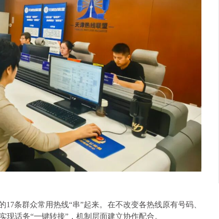
的17条群众常用热线“串”起来。在不改变各热线原有号码、
实现话务“一键转接”，机制层面建立协作配合。