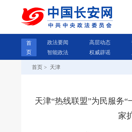
政法要闻
高层动态
首
页
智能政法
权威辟谣
首页
>
天津
天津“热线联盟”为民服务“
家