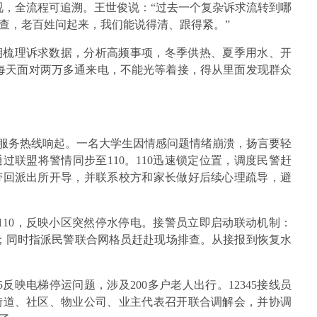
向可视，全流程可追溯。王世俊说：“过去一个复杂诉求流转到哪
查，老百姓问起来，我们能说得清、跟得紧。”
期梳理诉求数据，分析高频事项，冬季供热、夏季用水、开
每天面对两万多通来电，不能光等着接，得从里面发现群众
青少年服务热线响起。一名大学生因情感问题情绪崩溃，扬言要轻
联盟将警情同步至110。110迅速锁定位置，调度民警赶
带回派出所开导，并联系校方和家长做好后续心理疏导，避
110，反映小区突然停水停电。接警员立即启动联动机制：
门；同时指派民警联合网格员赶赴现场排查。从接报到恢复水
5反映电梯停运问题，涉及200多户老人出行。12345接线员
街道、社区、物业公司、业主代表召开联合调解会，并协调