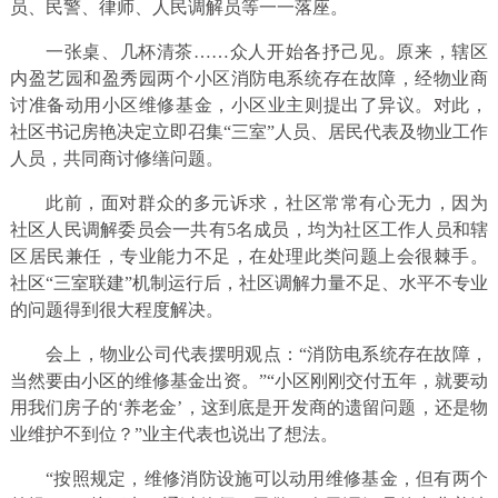
员、民警、律师、人民调解员等一一落座。
一张桌、几杯清茶……众人开始各抒己见。原来，辖区
内盈艺园和盈秀园两个小区消防电系统存在故障，经物业商
讨准备动用小区维修基金，小区业主则提出了异议。对此，
社区书记房艳决定立即召集“三室”人员、居民代表及物业工作
人员，共同商讨修缮问题。
此前，面对群众的多元诉求，社区常常有心无力，因为
社区人民调解委员会一共有5名成员，均为社区工作人员和辖
区居民兼任，专业能力不足，在处理此类问题上会很棘手。
社区“三室联建”机制运行后，社区调解力量不足、水平不专业
的问题得到很大程度解决。
会上，物业公司代表摆明观点：“消防电系统存在故障，
当然要由小区的维修基金出资。”“小区刚刚交付五年，就要动
用我们房子的‘养老金’，这到底是开发商的遗留问题，还是物
业维护不到位？”业主代表也说出了想法。
“按照规定，维修消防设施可以动用维修基金，但有两个