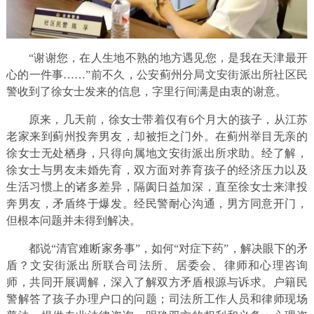
“谢谢您，在人生地不熟的地方遇见您，是我在天津最开
心的一件事……”前不久，公安蓟州分局文安街派出所社区民
警收到了徐女士发来的信息，字里行间满是由衷的谢意。
原来，几天前，徐女士带着仅有6个月大的孩子，从江苏
老家来到蓟州投奔男友，却被拒之门外。在蓟州举目无亲的
徐女士无处栖身，只得向属地文安街派出所求助。经了解，
徐女士与男友未婚先育，双方面对养育孩子的经济压力以及
生活习惯上的诸多差异，隔阂日益加深，直至徐女士来津投
奔男友，矛盾终于爆发。经民警耐心沟通，男方同意开门，
但根本问题并未得到解决。
都说“清官难断家务事”，如何“对症下药”，解决眼下的矛
盾？文安街派出所联合司法所、居委会、律师和心理咨询
师，共同开展调解，深入了解双方矛盾根源与诉求。户籍民
警解答了孩子办理户口的问题；司法所工作人员和律师现场