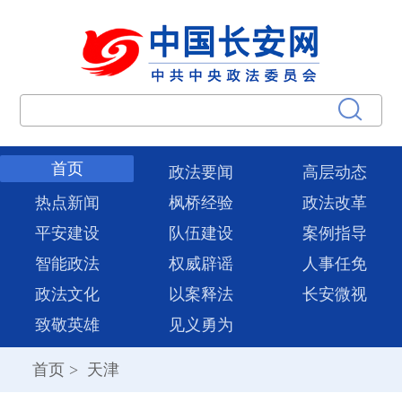
首页
政法要闻
高层动态
热点新闻
枫桥经验
政法改革
平安建设
队伍建设
案例指导
智能政法
权威辟谣
人事任免
政法文化
以案释法
长安微视
致敬英雄
见义勇为
首页
>
天津