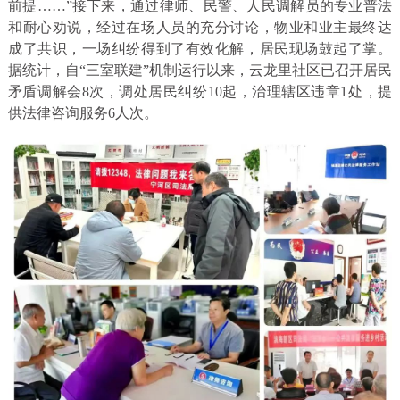
前提……”接下来，通过律师、民警、人民调解员的专业普法
和耐心劝说，经过在场人员的充分讨论，物业和业主最终达
成了共识，一场纠纷得到了有效化解，居民现场鼓起了掌。
据统计，自“三室联建”机制运行以来，云龙里社区已召开居民
矛盾调解会8次，调处居民纠纷10起，治理辖区违章1处，提
供法律咨询服务6人次。