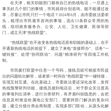
在天津，相关职能部门都有自己的热线电话，一旦遇上
事关好几个部门的事情，市民就得分别咨询。能不能通过改
革，尽量让市民只打一个电话？2024年6月，由市委政法委牵
头，梳理出市民最常咨询的事项，选出13条群众常用的热
线，组织政务服务办、公安、人社、卫生健康、医保等部
门，成立天津“热线联盟”。
“热线联盟”在不改变各热线电话原有职能的基础上，在不
开通新热线电话的前提下，建立了来电“首接即办”、话务“一
键转接”、处理“协同联动”、问题“精准研判”等四项工作机
制。
市民拨打联盟中任意一个号码，接线员就可根据市民提
出的问题给出解答，或者第一时间在“热线联盟”中一键转接，
实现互转互通。在此基础上，市委政法委还深化改革，发挥
热线预警研判功能，接线员接到电话后，对于群众关注度高
的事项列出清单，进行分类研判，有矛盾纠纷隐患的，会把
信息及时推送给属地公安部门，需要跨部门解决的复杂问
题，建立分级分类会商制度，实现多部门联动，从源头化解