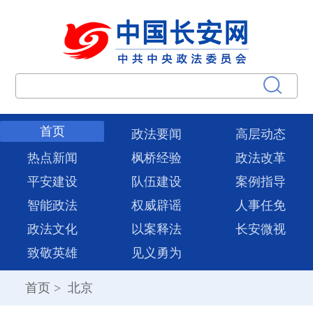
首页
政法要闻
高层动态
热点新闻
枫桥经验
政法改革
平安建设
队伍建设
案例指导
智能政法
权威辟谣
人事任免
政法文化
以案释法
长安微视
致敬英雄
见义勇为
首页
>
北京