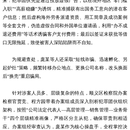
来：犯罪团伙先是通过投放虚假广告，以在境外地区“零门槛
入职”“高薪稳赚”为诱饵，精准捕获有出国务工意向的潜在客
户信息；然后虚构海外劳务派遣资质、用工简章及成功案例
等全套文件，伪造虚假合同和外国单位邀请函，利用“办不成
退还费用”等话术诱骗客户支付费用；最后以签证未获批等借
口无限拖延，致使被害人深陷陷阱而不自知。
为规避查处，庞某等人还采取“短线诈骗、迅速孵化、另
起炉灶”策略，频繁转移办公地点、更换公司名称，改头换面
后“换壳”重启骗局。
针对涉案人员多、层级复杂的特点，顺义区检察院办案
检察官贾竞、程方园带着办案组成员深入剖析犯罪团伙组织
架构，按照“公司法定代表人—高层管理—销售管理—业务骨
干”四个层级精准画像，严格区分主从犯，确保罪责刑相适
应。办案组经审查认为，庞某作为核心操盘手，全程掌控决