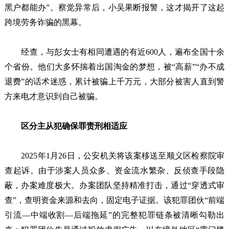
黑户都能办”。察觉异常后，小吴果断报警，这才揭开了这起
跨境劳务诈骗的黑幕。
经查，与彭女士有相同遭遇的有近600人，遍布全国十余
个省份。他们大多怀揣着出国淘金的梦想，被“高薪”“办不成
退费”的话术迷惑，累计被骗上千万元，大部分被害人直到警
方来电才意识到自己被骗。
区分主从犯确保罪责刑相适应
2025年1月26日，公安机关将该案移送至顺义区检察院审
查起诉。由于涉案人员众多、资金流水繁杂、反侦查手段隐
蔽，办案难度极大。办案团队坚持精准打击，通过“穿透式审
查”，查明资金来源和去向，固定电子证据。该犯罪团伙“前端
引流—中端收割—后端拖延”的完整犯罪链条被清晰勾勒出