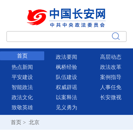
首页
政法要闻
高层动态
热点新闻
枫桥经验
政法改革
平安建设
队伍建设
案例指导
智能政法
权威辟谣
人事任免
政法文化
以案释法
长安微视
致敬英雄
见义勇为
首页
>
北京