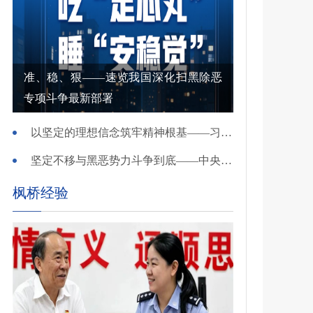
准、稳、狠——速览我国深化扫黑除恶
专项斗争最新部署
以坚定的理想信念筑牢精神根基——习近平党建思想理论品格系列述评之一
坚定不移与黑恶势力斗争到底——中央政法委负责同志就开展深化扫黑除恶专项斗争有关问题答记者问
枫桥经验