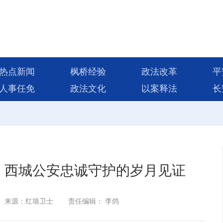
热点新闻
枫桥经验
政法改革
平
人事任免
政法文化
以案释法
长
，西城公安忠诚守护的岁月见证
来源：红墙卫士
责任编辑： 李鸽