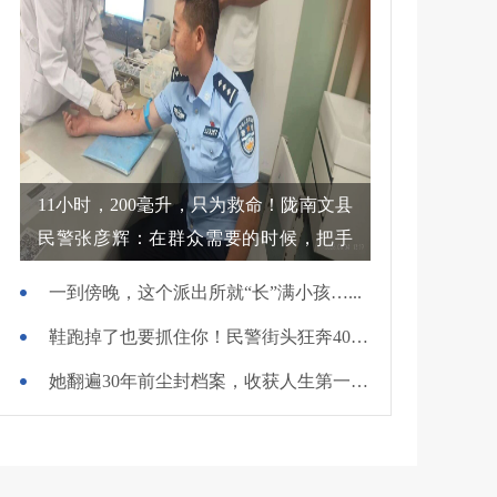
11小时，200毫升，只为救命！陇南文县
民警张彦辉：在群众需要的时候，把手
伸过去
一到傍晚，这个派出所就“长”满小孩…...
鞋跑掉了也要抓住你！民警街头狂奔400米擒贼
她翻遍30年前尘封档案，收获人生第一面锦旗