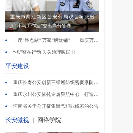
重庆市两江新区公安分局观音桥派出
所“小马工作室”交出高分答卷
一座“终点站” 万家“解忧铺”——重庆万州综治中心基层治理创新实践观察
“枫”警在行动 边关治理暖民心
平安建设
重庆长寿公安创新三维巡防织密夏季防溺水安全网
重庆永川公安依托专属警航中心，打造“全域感知、智能研判”智慧警务模式
河南省关于公开征集黑恶犯罪线索的公告
长安微视
|
网络学院