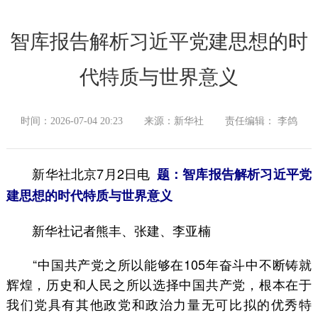
智库报告解析习近平党建思想的时
代特质与世界意义
时间：2026-07-04 20:23
来源：新华社
责任编辑： 李鸽
新华社北京7月2日电
题：智库报告解析习近平党
建思想的时代特质与世界意义
新华社记者熊丰、张建、李亚楠
“中国共产党之所以能够在105年奋斗中不断铸就
辉煌，历史和人民之所以选择中国共产党，根本在于
我们党具有其他政党和政治力量无可比拟的优秀特