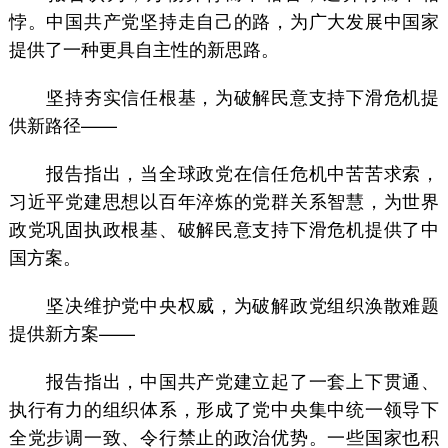
悖。中国共产党坚持走自己的路，为广大发展中国家
提供了一种更具自主性的新思路。
坚持夯实信任根基，为破解民意支持下滑危机提
供新路径——
报告指出，当全球政党在信任危机中苦苦求索，
习近平党建思想以百年淬炼的党群关系智慧，为世界
政党巩固执政根基、破解民意支持下滑危机提供了中
国方案。
坚决维护党中央权威，为破解政党组织涣散难题
提供新方案——
报告指出，中国共产党建立起了一套上下贯通、
执行有力的组织体系，形成了党中央集中统一领导下
全党步调一致、令行禁止的政治优势。一些国家也积