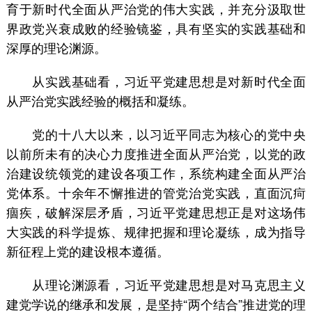
育于新时代全面从严治党的伟大实践，并充分汲取世
界政党兴衰成败的经验镜鉴，具有坚实的实践基础和
深厚的理论渊源。
从实践基础看，习近平党建思想是对新时代全面
从严治党实践经验的概括和凝练。
党的十八大以来，以习近平同志为核心的党中央
以前所未有的决心力度推进全面从严治党，以党的政
治建设统领党的建设各项工作，系统构建全面从严治
党体系。十余年不懈推进的管党治党实践，直面沉疴
痼疾，破解深层矛盾，习近平党建思想正是对这场伟
大实践的科学提炼、规律把握和理论凝练，成为指导
新征程上党的建设根本遵循。
从理论渊源看，习近平党建思想是对马克思主义
建党学说的继承和发展，是坚持“两个结合”推进党的理