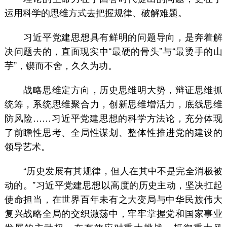
运用科学的思维方式去把握规律、破解难题。
习近平党建思想具有鲜明的问题导向，是奔着解
决问题去的，直面现实中“最硬的骨头”与“最烫手的山
芋”，锲而不舍，久久为功。
战略思维定方向，历史思维明大势，辩证思维抓
统筹，系统思维聚合力，创新思维增活力，底线思维
防风险……习近平党建思想的科学方法论，充分体现
了前瞻性思考、全局性谋划、整体性推进党的建设的
领导艺术。
“历史发展有其规律，但人在其中不是完全消极被
动的。”习近平党建思想以高度的历史主动，坚决扛起
使命担当，在世界百年未有之大变局与中华民族伟大
复兴战略全局的交织激荡中，牢牢掌握党和国家事业