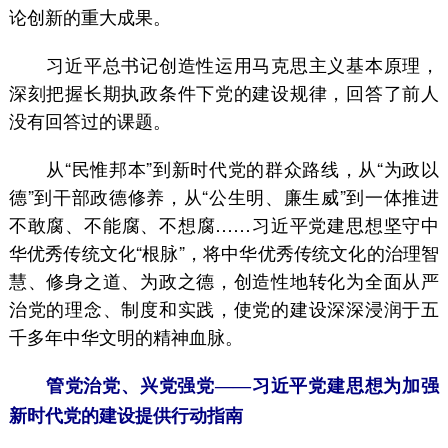
论创新的重大成果。
习近平总书记创造性运用马克思主义基本原理，
深刻把握长期执政条件下党的建设规律，回答了前人
没有回答过的课题。
从“民惟邦本”到新时代党的群众路线，从“为政以
德”到干部政德修养，从“公生明、廉生威”到一体推进
不敢腐、不能腐、不想腐……习近平党建思想坚守中
华优秀传统文化“根脉”，将中华优秀传统文化的治理智
慧、修身之道、为政之德，创造性地转化为全面从严
治党的理念、制度和实践，使党的建设深深浸润于五
千多年中华文明的精神血脉。
管党治党、兴党强党——习近平党建思想为加强
新时代党的建设提供行动指南