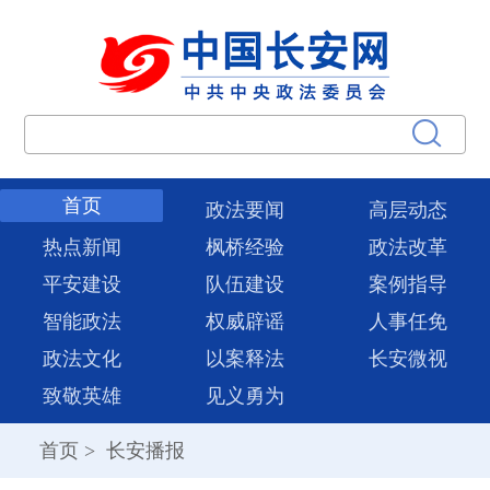
首页
政法要闻
高层动态
热点新闻
枫桥经验
政法改革
平安建设
队伍建设
案例指导
智能政法
权威辟谣
人事任免
政法文化
以案释法
长安微视
致敬英雄
见义勇为
首页
>
长安播报