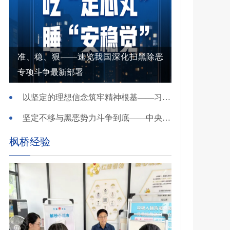
准、稳、狠——速览我国深化扫黑除恶
专项斗争最新部署
以坚定的理想信念筑牢精神根基——习近平党建思想理论品格系列述评之一
坚定不移与黑恶势力斗争到底——中央政法委负责同志就开展深化扫黑除恶专项斗争有关问题答记者问
枫桥经验