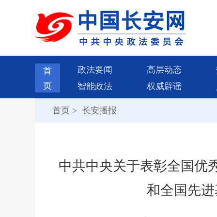
政法要闻
高层动态
首
页
智能政法
权威辟谣
首页
>
长安播报
中共中央关于表彰全国优
和全国先进