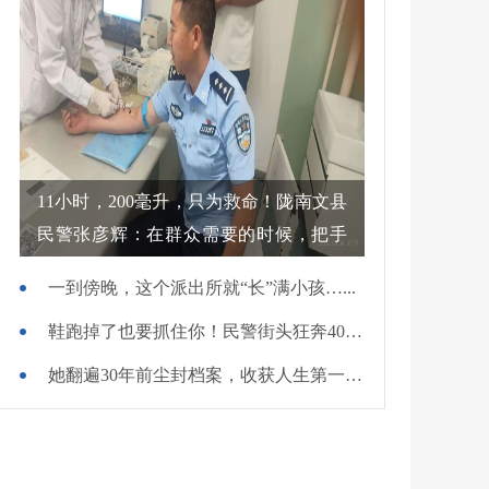
11小时，200毫升，只为救命！陇南文县
民警张彦辉：在群众需要的时候，把手
伸过去
一到傍晚，这个派出所就“长”满小孩…...
鞋跑掉了也要抓住你！民警街头狂奔400米擒贼
她翻遍30年前尘封档案，收获人生第一面锦旗