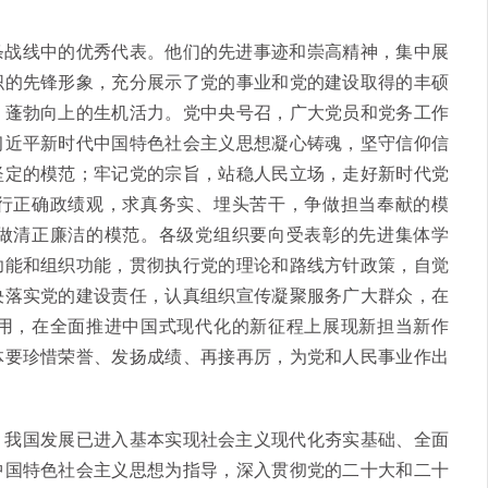
战线中的优秀代表。他们的先进事迹和崇高精神，集中展
织的先锋形象，充分展示了党的事业和党的建设取得的丰硕
、蓬勃向上的生机活力。党中央号召，广大党员和党务工作
习近平新时代中国特色社会主义思想凝心铸魂，坚守信仰信
坚定的模范；牢记党的宗旨，站稳人民立场，走好新时代党
行正确政绩观，求真务实、埋头苦干，争做担当奉献的模
做清正廉洁的模范。各级党组织要向受表彰的先进集体学
功能和组织功能，贯彻执行党的理论和路线方针政策，自觉
决落实党的建设责任，认真组织宣传凝聚服务广大群众，在
用，在全面推进中国式现代化的新征程上展现新担当新作
体要珍惜荣誉、发扬成绩、再接再厉，为党和人民事业作出
我国发展已进入基本实现社会主义现代化夯实基础、全面
中国特色社会主义思想为指导，深入贯彻党的二十大和二十