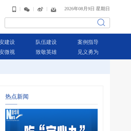
|
|
|
2026年08月9日 星期日
安建设
队伍建设
案例指导
安微视
致敬英雄
见义勇为
热点新闻