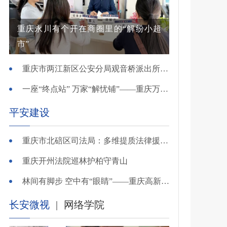
重庆永川有个开在商圈里的“解纷小超
市”
重庆市两江新区公安分局观音桥派出所“小马工作室”交出高分答卷
一座“终点站” 万家“解忧铺”——重庆万州综治中心基层治理创新实践观察
平安建设
重庆市北碚区司法局：多维提质法律援助打造阳光便民公共法律服务
重庆开州法院巡林护柏守青山
林间有脚步 空中有“眼睛”——重庆高新公安立体巡防护航“平安原野”
长安微视
|
网络学院