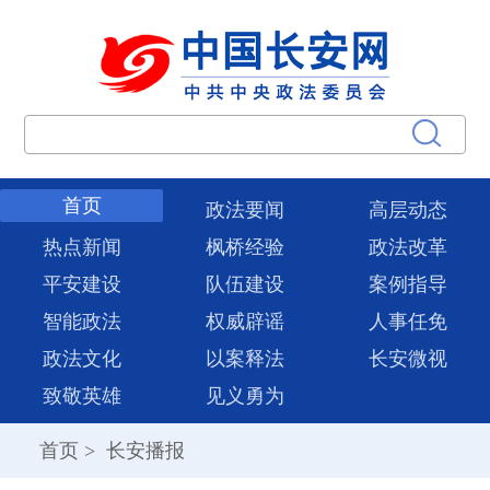
首页
政法要闻
高层动态
热点新闻
枫桥经验
政法改革
平安建设
队伍建设
案例指导
智能政法
权威辟谣
人事任免
政法文化
以案释法
长安微视
致敬英雄
见义勇为
首页
>
长安播报